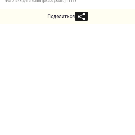
Фото: вихідні в липні (pixabay.com/jill111)
Поделиться