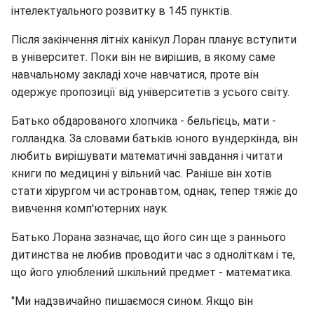
інтелектуального розвитку в 145 пунктів.
Після закінчення літніх канікул Лоран планує вступити
в університет. Поки він не вирішив, в якому саме
навчальному закладі хоче навчатися, проте він
одержує пропозиції від університетів з усього світу.
Батько обдарованого хлопчика - бельгієць, мати -
голландка. За словами батьків юного вундеркінда, він
любить вирішувати математичні завдання і читати
книги по медицині у вільний час. Раніше він хотів
стати хірургом чи астронавтом, однак, тепер тяжіє до
вивчення комп'ютерних наук.
Батько Лорана зазначає, що його син ще з раннього
дитинства не любив проводити час з одноліткам і те,
що його улюблений шкільний предмет - математика.
"Ми надзвичайно пишаємося сином. Якщо він