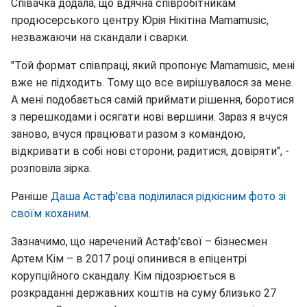
Співачка додала, що вдячна співробітникам
продюсерського центру Юрія Нікітіна Mamamusic,
незважаючи на скандали і сварки.
"Той формат співпраці, який пропонує Mamamusic, мені
вже не підходить. Тому що все вирішувалося за мене.
А мені подобається самій приймати рішення, боротися
з перешкодами і осягати нові вершини. Зараз я вчуся
заново, вчуся працювати разом з командою,
відкривати в собі нові сторони, радитися, довіряти", -
розповіла зірка.
Раніше
Даша Астаф'єва поділилася рідкісним фото зі
своїм коханим
.
Зазначимо, що наречений Астаф'євої – бізнесмен
Артем Кім – в 2017 році опинився в епіцентрі
корупційного скандалу. Кім підозрюється в
розкраданні державних коштів на суму близько 27