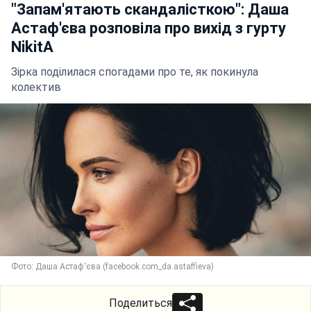
"Запам'ятають скандалісткою": Даша
Астаф'єва розповіла про вихід з гурту
NikitA
Зірка поділилася спогадами про те, як покинула
колектив
Фото: Даша Астаф'єва (facebook.com_da.astaffieva)
Поделиться