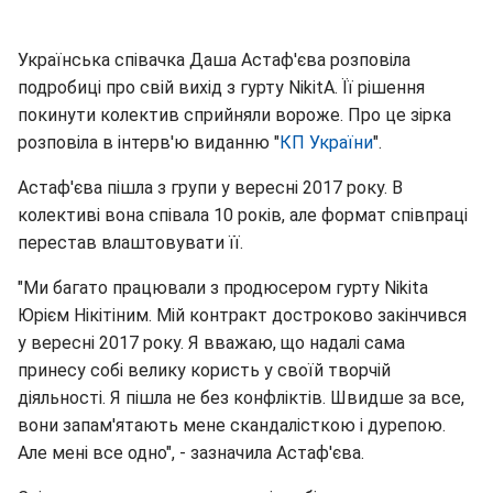
Українська співачка Даша Астаф'єва розповіла
подробиці про свій вихід з гурту NikitA. Її рішення
покинути колектив сприйняли вороже. Про це зірка
розповіла в інтерв'ю виданню "
КП України
".
Астаф'єва пішла з групи у вересні 2017 року. В
колективі вона співала 10 років, але формат співпраці
перестав влаштовувати її.
"Ми багато працювали з продюсером гурту Nikita
Юрієм Нікітіним. Мій контракт достроково закінчився
у вересні 2017 року. Я вважаю, що надалі сама
принесу собі велику користь у своїй творчій
діяльності. Я пішла не без конфліктів. Швидше за все,
вони запам'ятають мене скандалісткою і дурепою.
Але мені все одно", - зазначила Астаф'єва.