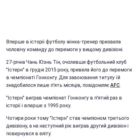
Вперше в історії футболу жінка-тренер призвела
чоловічу команду до перемоги у вищому дивізіоні.
27-річна Чань Юэнь Тін, очоливши футбольний клуб
"Істерн" в грудні 2015 року, привела його до перемоги
в чемпіонаті Гонконгу. Для завоювання титулу їй
знадобилося лише п'ять місяців, повідомляє
AFC
.
"Істерн" виграв чемпіонат Гонконгу в п'ятий раз в
історії і вперше з 1995 року.
Чотири роки тому "Істерн" став чемпіоном третього
дивізіону, а на наступний рік виграв другий дивізіон і
повернувся в еліту.