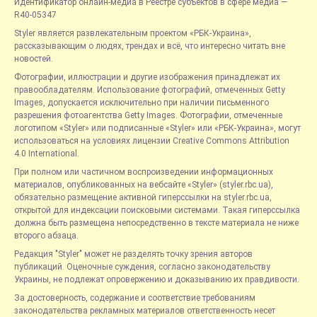
Идентификатор онлайн-медиа в Реестре субъектов в сфере медиа —
R40-05347
Styler является развлекательным проектом «РБК-Украина»,
рассказывающим о людях, трендах и всё, что интересно читать вне
новостей.
Фотографии, иллюстрации и другие изображения принадлежат их
правообладателям. Использование фотографий, отмеченных Getty
Images, допускается исключительно при наличии письменного
разрешения фотоагентства Getty Images. Фотографии, отмеченные
логотипом «Styler» или подписанные «Styler» или «РБК-Украина», могут
использоваться на условиях лицензии Creative Commons Attribution
4.0 International.
При полном или частичном воспроизведении информационных
материалов, опубликованных на вебсайте «Styler» (styler.rbc.ua),
обязательно размещение активной гиперссылки на styler.rbc.ua,
открытой для индексации поисковыми системами. Такая гиперссылка
должна быть размещена непосредственно в тексте материала не ниже
второго абзаца.
Редакция "Styler" может не разделять точку зрения авторов
публикаций. Оценочные суждения, согласно законодательству
Украины, не подлежат опровержению и доказыванию их правдивости.
За достоверность, содержание и соответствие требованиям
законодательства рекламных материалов ответственность несет