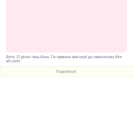
Фото: 27-річна Чань Юэнь Тін привела свій клуб до чемпіонства (the-
afc.com)
Поделиться: