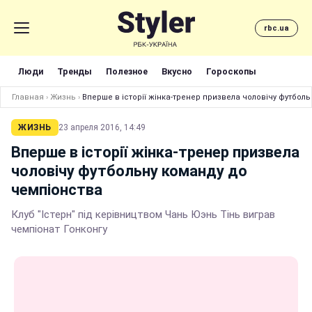
rbc.ua
Люди
Тренды
Полезное
Вкусно
Гороскопы
Главная
›
Жизнь
›
Вперше в історії жінка-тренер призвела чоловічу футбол
ЖИЗНЬ
23 апреля 2016, 14:49
Вперше в історії жінка-тренер призвела
чоловічу футбольну команду до
чемпіонства
Клуб "Істерн" під керівництвом Чань Юэнь Тінь виграв
чемпіонат Гонконгу