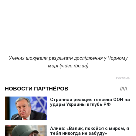
Учених шокували результати дослідження у Чорному
морі (video.rbc.ua)