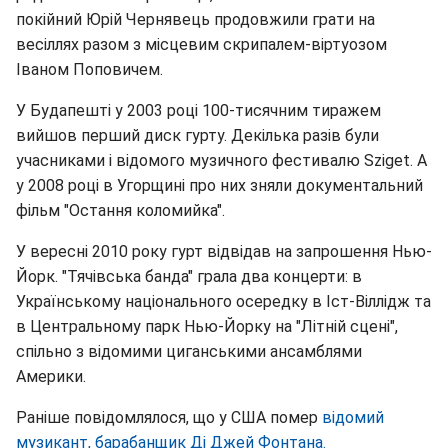
покійний Юрій Чернявець продовжили грати на
весіллях разом з місцевим скрипалем-віртуозом
Іваном Поповичем.
У Будапешті у 2003 році 100-тисячним тиражем
вийшов перший диск гурту. Декілька разів були
учасниками і відомого музичного фестивалю Sziget. А
у 2008 році в Угорщині про них зняли документальний
фільм "Остання коломийка".
У вересні 2010 року гурт відвідав на запрошення Нью-
Йорк. "Тячівська банда" грала два концерти: в
Українському національного осередку в Іст-Віллідж та
в Центральному парк Нью-Йорку на "Літній сцені",
спільно з відомими циганськими ансамблями
Америки.
Раніше повідомлялося, що у США помер
відомий
музикант, барабанщик Ді Джей Фонтана.