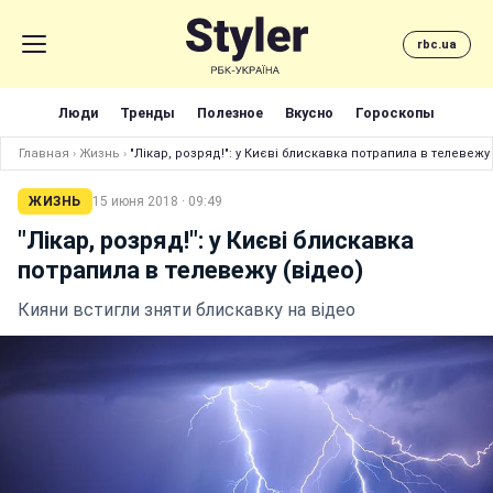
rbc.ua
Люди
Тренды
Полезное
Вкусно
Гороскопы
Главная
›
Жизнь
›
"Лікар, розряд!": у Києві блискавка потрапила в телевежу 
ЖИЗНЬ
15 июня 2018 · 09:49
"Лікар, розряд!": у Києві блискавка
потрапила в телевежу (відео)
Кияни встигли зняти блискавку на відео