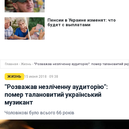
Главная
›
Жизнь
›
"Розважав незліченну аудиторію": помер талановитий ук
ЖИЗНЬ
15 июня 2018 · 09:38
"Розважав незліченну аудиторію":
помер талановитий український
музикант
Чоловікові було всього 66 років