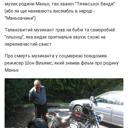
музик родини Маньо, так званої "Тячівської банди"
(або як ще називають ансамбль в народі -
"Маньовчики")
Талановитий музикант грав на бубні та саморобній
"пльонці", яка видає оригінальні звуки, схожі на
переливчастий свист.
Про смерть музиканта у соцмережі повідомив
режисер Шон Вільямс, який знімав фільм про родину
Маньо.