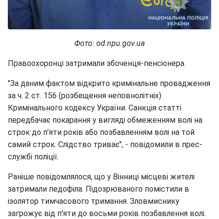
Фото: od.npu.gov.ua
Правоохоронці затримали збоченця-пенсіонера.
"За даним фактом відкрито кримінальне провадження
за ч. 2 ст. 156 (розбещення неповнолітніх)
Кримінального кодексу України. Санкція статті
передбачає покарання у вигляді обмеженням волі на
строк до п’яти років або позбавленням волі на той
самий строк. Слідство триває", - повідомили в прес-
службі поліції.
Раніше повідомлялося, що у Вінниці місцеві жителі
затримали педофіла. Підозрюваного помістили в
ізолятор тимчасового тримання. Зловмиснику
загрожує від п'яти до восьми років позбавлення волі.