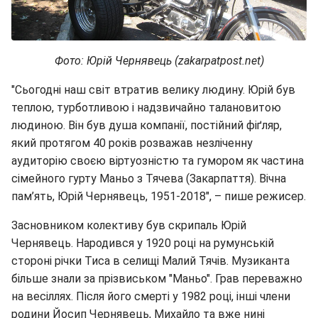
Фото: Юрій Чернявець (zakarpatpost.net)
"Сьогодні наш світ втратив велику людину. Юрій був
теплою, турботливою і надзвичайно талановитою
людиною. Він був душа компанії, постійний фіґляр,
який протягом 40 років розважав незліченну
аудиторію своєю віртуозністю та гумором як частина
сімейного гурту Маньо з Тячева (Закарпаття). Вічна
пам’ять, Юрій Чернявець, 1951-2018", – пише режисер.
Засновником колективу був скрипаль Юрій
Чернявець. Народився у 1920 році на румунській
стороні річки Тиса в селищі Малий Тячів. Музиканта
більше знали за прізвиськом "Маньо". Грав переважно
на весіллях. Після його смерті у 1982 році, інші члени
родини Йосип Чернявець, Михайло та вже нині