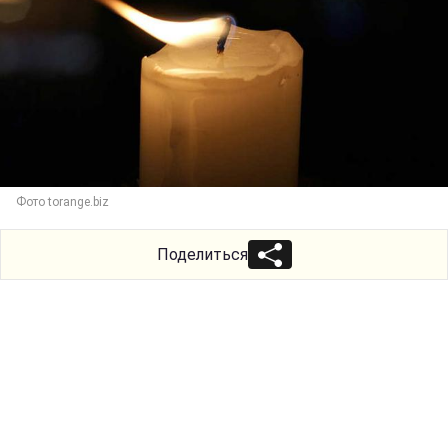
Фото torange.biz
Поделиться