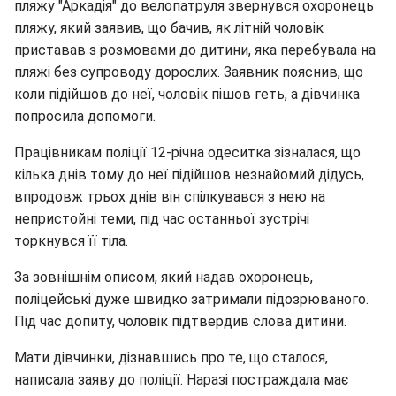
пляжу "Аркадія" до велопатруля звернувся охоронець
пляжу, який заявив, що бачив, як літній чоловік
приставав з розмовами до дитини, яка перебувала на
пляжі без супроводу дорослих. Заявник пояснив, що
коли підійшов до неї, чоловік пішов геть, а дівчинка
попросила допомоги.
Працівникам поліції 12-річна одеситка зізналася, що
кілька днів тому до неї підійшов незнайомий дідусь,
впродовж трьох днів він спілкувався з нею на
непристойні теми, під час останньої зустрічі
торкнувся її тіла.
За зовнішнім описом, який надав охоронець,
поліцейські дуже швидко затримали підозрюваного.
Під час допиту, чоловік підтвердив слова дитини.
Мати дівчинки, дізнавшись про те, що сталося,
написала заяву до поліції. Наразі постраждала має