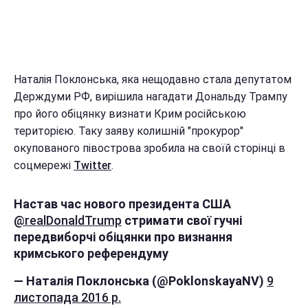
Наталія Поклонська, яка нещодавно стала депутатом
Держдуми РФ, вирішила нагадати Дональду Трампу
про його обіцянку визнати Крим російською
територією. Таку заяву колишній "прокурор"
окупованого півострова зробила на своїй сторінці в
соцмережі
Twitter
.
Настав час нового президента США
@realDonaldTrump
стримати свої гучні
передвиборчі обіцянки про визнання
кримського референдуму
— Наталія Поклонська (@PoklonskayaNV)
9
листопада 2016 р.