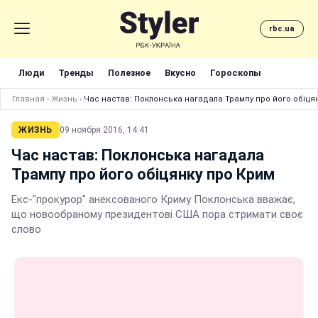
rbc.ua
Люди
Тренды
Полезное
Вкусно
Гороскопы
Главная
›
Жизнь
›
Час настав: Поклонська нагадала Трампу про його обіця
ЖИЗНЬ
09 ноября 2016, 14:41
Час настав: Поклонська нагадала
Трампу про його обіцянку про Крим
Екс-"прокурор" анексованого Криму Поклонська вважає,
що новообраному президентові США пора стримати своє
слово