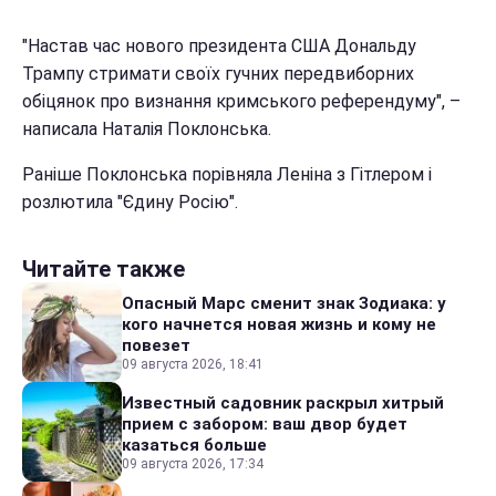
"Настав час нового президента США Дональду
Трампу стримати своїх гучних передвиборних
обіцянок про визнання кримського референдуму", –
написала Наталія Поклонська.
Раніше Поклонська порівняла Леніна з Гітлером і
розлютила "Єдину Росію".
Читайте также
Опасный Марс сменит знак Зодиака: у
кого начнется новая жизнь и кому не
повезет
09 августа 2026, 18:41
Известный садовник раскрыл хитрый
прием с забором: ваш двор будет
казаться больше
09 августа 2026, 17:34