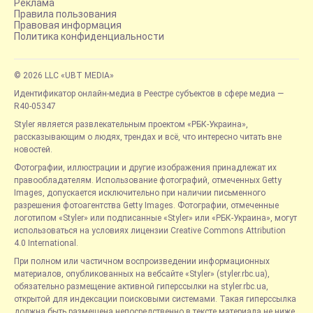
Реклама
Правила пользования
Правовая информация
Политика конфиденциальности
© 2026 LLC «UBT MEDIA»
Идентификатор онлайн-медиа в Реестре субъектов в сфере медиа —
R40-05347
Styler является развлекательным проектом «РБК-Украина»,
рассказывающим о людях, трендах и всё, что интересно читать вне
новостей.
Фотографии, иллюстрации и другие изображения принадлежат их
правообладателям. Использование фотографий, отмеченных Getty
Images, допускается исключительно при наличии письменного
разрешения фотоагентства Getty Images. Фотографии, отмеченные
логотипом «Styler» или подписанные «Styler» или «РБК-Украина», могут
использоваться на условиях лицензии Creative Commons Attribution
4.0 International.
При полном или частичном воспроизведении информационных
материалов, опубликованных на вебсайте «Styler» (styler.rbc.ua),
обязательно размещение активной гиперссылки на styler.rbc.ua,
открытой для индексации поисковыми системами. Такая гиперссылка
должна быть размещена непосредственно в тексте материала не ниже