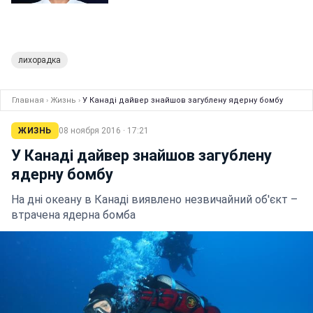
лихорадка
Главная
›
Жизнь
›
У Канаді дайвер знайшов загублену ядерну бомбу
ЖИЗНЬ
08 ноября 2016 · 17:21
У Канаді дайвер знайшов загублену
ядерну бомбу
На дні океану в Канаді виявлено незвичайний об'єкт –
втрачена ядерна бомба