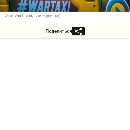
Фото: WarTaxi від Ухилу (mmr.ua)
Поделиться