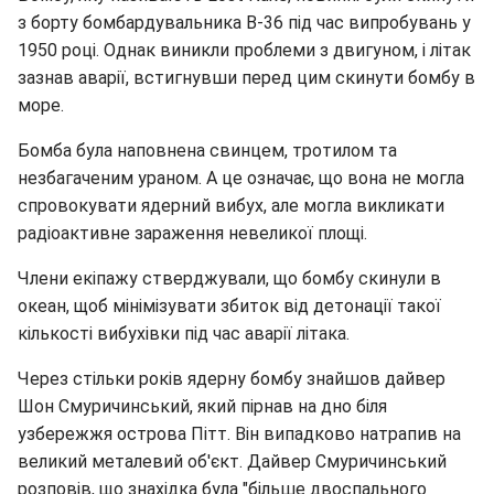
з борту бомбардувальника B-36 під час випробувань у
1950 році. Однак виникли проблеми з двигуном, і літак
зазнав аварії, встигнувши перед цим скинути бомбу в
море.
Бомба була наповнена свинцем, тротилом та
незбагаченим ураном. А це означає, що вона не могла
спровокувати ядерний вибух, але могла викликати
радіоактивне зараження невеликої площі.
Члени екіпажу стверджували, що бомбу скинули в
океан, щоб мінімізувати збиток від детонації такої
кількості вибухівки під час аварії літака.
Через стільки років ядерну бомбу знайшов дайвер
Шон Смуричинський, який пірнав на дно біля
узбережжя острова Пітт. Він випадково натрапив на
великий металевий об'єкт. Дайвер Смуричинський
розповів, що знахідка була "більше двоспального