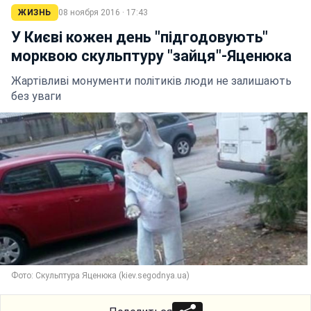
ЖИЗНЬ
08 ноября 2016 · 17:43
У Києві кожен день "підгодовують"
морквою скульптуру "зайця"-Яценюка
Жартівливі монументи політиків люди не залишають
без уваги
Фото: Скульптура Яценюка (kiev.segodnya.ua)