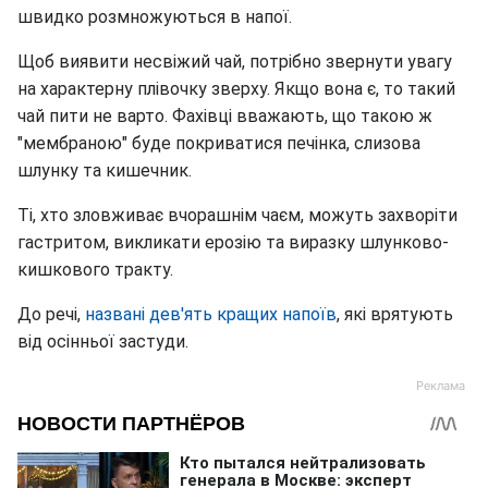
швидко розмножуються в напої.
Щоб виявити несвіжий чай, потрібно звернути увагу
на характерну плівочку зверху. Якщо вона є, то такий
чай пити не варто. Фахівці вважають, що такою ж
"мембраною" буде покриватися печінка, слизова
шлунку та кишечник.
Ті, хто зловживає вчорашнім чаєм, можуть захворіти
гастритом, викликати ерозію та виразку шлунково-
кишкового тракту.
До речі,
названі дев'ять кращих напоїв
, які врятують
від осінньої застуди.