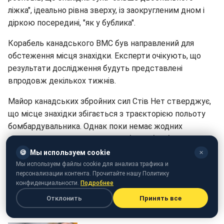
ліжка", ідеально рівна зверху, із заокругленим дном і
діркою посередині, "як у бублика".
Корабель канадського ВМС був направлений для
обстеження місця знахідки. Експерти очікують, що
результати дослідження будуть представлені
впродовж декількох тижнів.
Майор канадських збройних сил Стів Нет стверджує,
що місце знахідки збігається з траєкторією польоту
бомбардувальника. Однак поки немає жодних
підтверджень, що це саме загублена бомба.
🍪
Мы используем cookie
✕
До речі,
ЗМІ лякають росіян
української "атомною
Мы используем файлы cookie для анализа трафика и
бомбою".
персонализации контента. Прочитайте нашу Политику
конфиденциальности.
Подробнее
Отклонить
Принять все