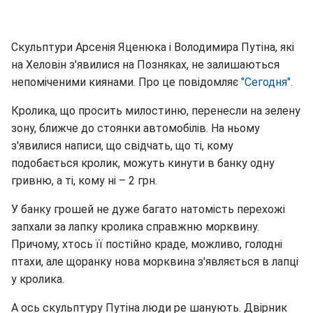
Скульптури Арсенія Яценюка і Володимира Путіна, які
на Хеловін з'явилися на Позняках, не залишаються
непоміченими киянами. Про це повідомляє
"Сегодня".
Кролика, що просить милостиню, перенесли на зелену
зону, ближче до стоянки автомобілів. На ньому
з'явилися написи, що свідчать, що ті, кому
подобається кролик, можуть кинути в банку одну
гривню, а ті, кому ні – 2 грн.
У банку грошей не дуже багато натомість перехожі
запхали за лапку кролика справжню морквину.
Причому, хтось її постійно краде, можливо, голодні
птахи, але щоранку нова морквина з'являється в лапці
у кролика.
А ось скульптуру Путіна люди ре шанують. Двірник