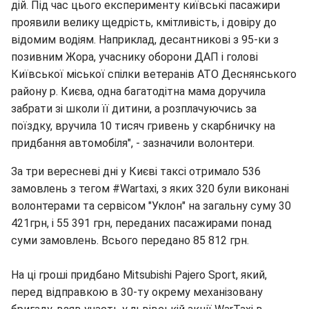
дій. Під час цього експерименту київські пасажири
проявили велику щедрість, кмітливість, і довіру до
відомим водіям. Наприклад, десантникові з 95-ки з
позивним Жора, учаснику оборони ДАП і голові
Київської міської спілки ветеранів АТО Деснянського
району р. Києва, одна багатодітна мама доручила
забрати зі школи її дитини, а розплачуючись за
поїздку, вручила 10 тисяч гривень у скарбничку на
придбання автомобіля", - зазначили волонтери.
За три вересневі дні у Києві таксі отримало 536
замовлень з тегом #Wartaxi, з яких 320 були виконані
волонтерами та сервісом "Уклон" на загальну суму 30
421грн, і 55 391 грн, переданих пасажирами понад
суми замовлень. Всього передано 85 812 грн.
На ці гроші придбано Mitsubishi Pajero Sport, який,
перед відправкою в 30-ту окрему механізовану