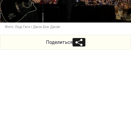
Фото: Леді Гага і Джон Бон Джові
Поделиться