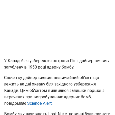
У Канаді біля узбережжя острова Пітт дайвер виявив
загублену в 1950 році ядерну бомбу.
Спочатку дайвер виявив незвичайний об'єкт, що
лежить на дні океану біля західного узбережжя
Канади. Цим об'єктом виявилися залишки першої з
втрачених при випробуваннях ядерних бомб,
повідомляє
Science Alert
.
Бомбу, яку називають Lost Nuke, повинні були скинути