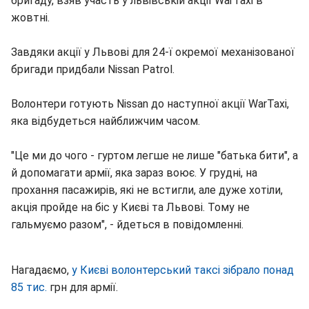
бригаду, взяв участь у львівській акції WarTaxi в
жовтні.
Завдяки акції у Львові для 24-ї окремої механізованої
бригади придбали Nissan Patrol.
Волонтери готують Nissan до наступної акції WarTaxi,
яка відбудеться найближчим часом.
"Це ми до чого - гуртом легше не лише "батька бити", а
й допомагати армії, яка зараз воює. У грудні, на
прохання пасажирів, які не встигли, але дуже хотіли,
акція пройде на біс у Києві та Львові. Тому не
гальмуємо разом", - йдеться в повідомленні.
Нагадаємо,
у Києві волонтерський таксі зібрало понад
85 тис.
грн для армії.