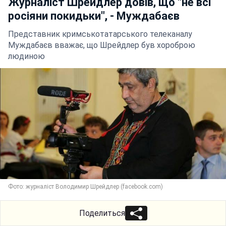
Журналіст Шрейдлер довів, що "не всі
росіяни покидьки", - Муждабаєв
Представник кримськотатарського телеканалу
Муждабаєв вважає, що Шрейдлер був хороброю
людиною
Фото: журналіст Володимир Шрейдлер (facebook.com)
Поделиться