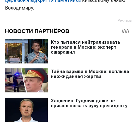
церемонія відкриття пам'ятника
київському князю
Володимиру.