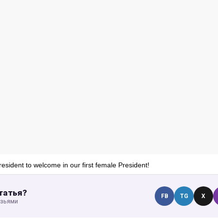
President to welcome in our first female President!
татья?
FB
TG
X
узьями