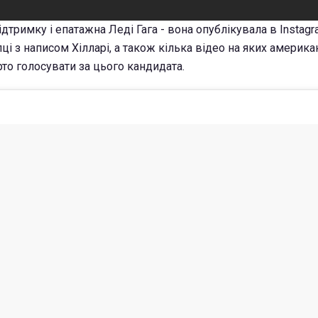
дтримку і епатажна Леді Гага - вона опублікувала в Instagr
і з написом Хілларі, а також кілька відео на яких америка
то голосувати за цього кандидата.