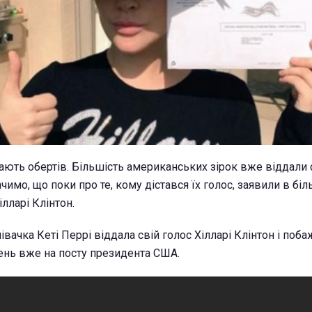
ють обертів. Більшість американських зірок вже віддали 
чимо, що поки про те, кому дістався їх голос, заявили в біл
лларі Клінтон.
івачка Кеті Перрі віддала свій голос Хілларі Клінтон і поба
день вже на посту президента США.