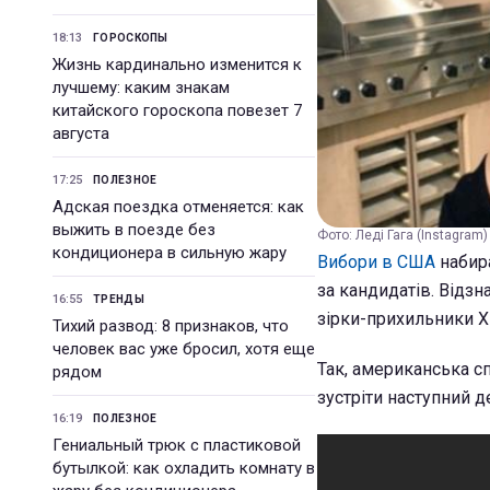
18:13
ГОРОСКОПЫ
Жизнь кардинально изменится к
лучшему: каким знакам
китайского гороскопа повезет 7
августа
17:25
ПОЛЕЗНОЕ
Адская поездка отменяется: как
выжить в поезде без
Фото: Леді Гага (Instagram)
кондиционера в сильную жару
Вибори в США
набира
за кандидатів. Відзна
16:55
ТРЕНДЫ
зірки-прихильники Хі
Тихий развод: 8 признаков, что
человек вас уже бросил, хотя еще
Так, американська сп
рядом
зустріти наступний 
16:19
ПОЛЕЗНОЕ
Гениальный трюк с пластиковой
бутылкой: как охладить комнату в