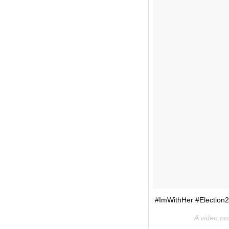
#ImWithHer #Election
A video po