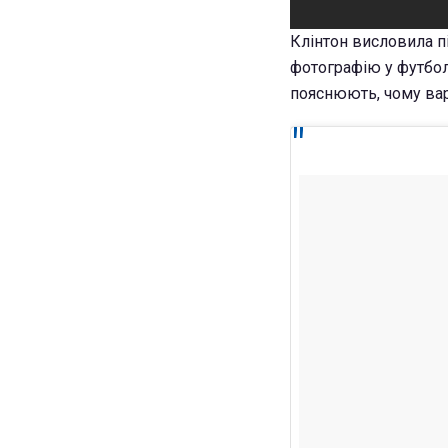
Клінтон висловила пі
фотографію у футболц
пояснюють, чому вар