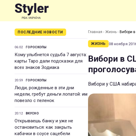
Главная
›
Жизнь
›
Вибори в
ПОСЛЕДНИЕ НОВОСТИ
08 ноября 2016
ЖИЗНЬ
06:02
ГОРОСКОПЫ
Кому улыбнется судьба 7 августа:
Вибори в СШ
карты Таро дали подсказки для
проголосув
всех знаков Зодиака
20:59
ГОРОСКОПЫ
Вибори у США набир
Люди, рожденные в эти дни
недели, гребут деньги лопатой: им
повезло с пеленок
20:12
ВКУСНО
Открываешь банку и уже не
остановиться: как закрыть
кабачки в соусе сацебели