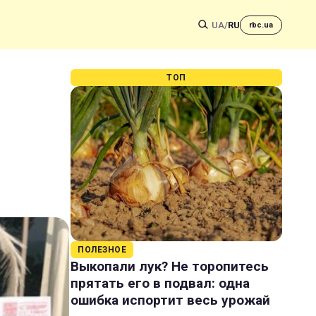
UA
/
RU
rbc.ua
ТОП
ПОЛЕЗНОЕ
Выкопали лук? Не торопитесь
прятать его в подвал: одна
ошибка испортит весь урожай