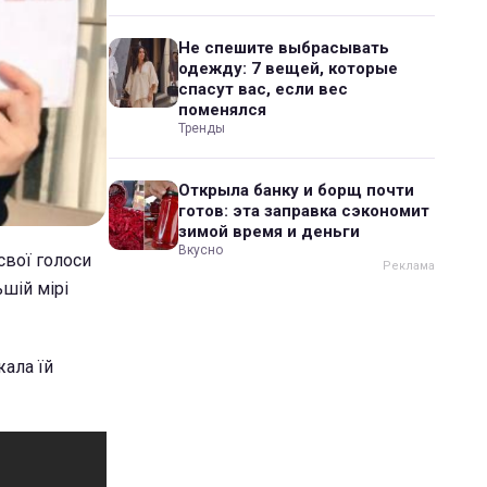
Не спешите выбрасывать
одежду: 7 вещей, которые
спасут вас, если вес
поменялся
Тренды
Открыла банку и борщ почти
готов: эта заправка сэкономит
зимой время и деньги
Вкусно
свої голоси
ьшій мірі
жала їй