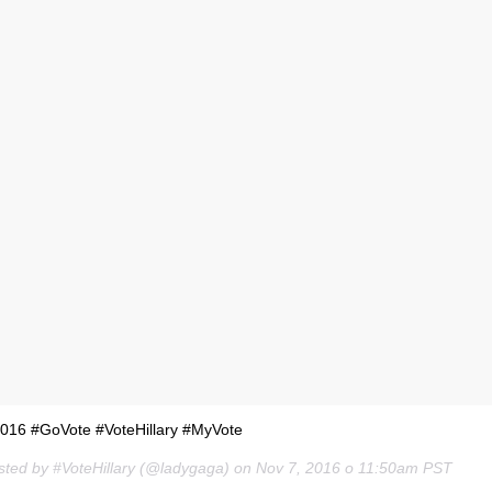
2016 #GoVote #VoteHillary #MyVote
sted by #VoteHillary (@ladygaga) on
Nov 7, 2016 о 11:50am PST