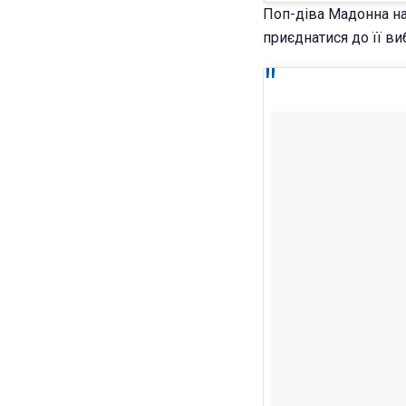
Поп-діва Мадонна на
приєднатися до її ви