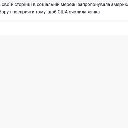
 своїй сторінці в соціальній мережі запропонувала амери
бору і посприяти тому, щоб США очолила жінка.