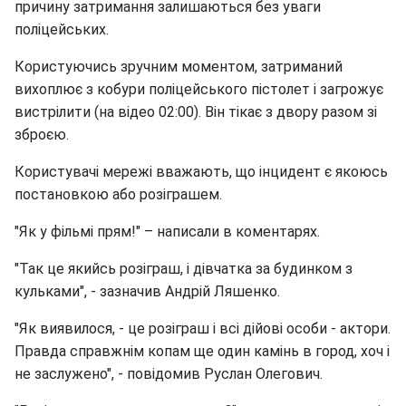
причину затримання залишаються без уваги
поліцейських.
Користуючись зручним моментом, затриманий
вихоплює з кобури поліцейського пістолет і загрожує
вистрілити (на відео 02:00). Він тікає з двору разом зі
зброєю.
Користувачі мережі вважають, що інцидент є якоюсь
постановкою або розіграшем.
"Як у фільмі прям!" – написали в коментарях.
"Так це якийсь розіграш, і дівчатка за будинком з
кульками", - зазначив Андрій Ляшенко.
"Як виявилося, - це розіграш і всі дійові особи - актори.
Правда справжнім копам ще один камінь в город, хоч і
не заслужено", - повідомив Руслан Олегович.