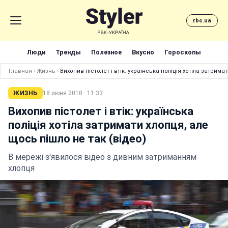
rbc.ua
Люди
Тренды
Полезное
Вкусно
Гороскопы
Главная
›
Жизнь
›
Вихопив пістолет і втік: українська поліція хотіла затрима
ЖИЗНЬ
18 июня 2018 · 11:33
Вихопив пістолет і втік: українська
поліція хотіла затримати хлопця, але
щось пішло не так (відео)
В мережі з'явилося відео з дивним затриманням
хлопця