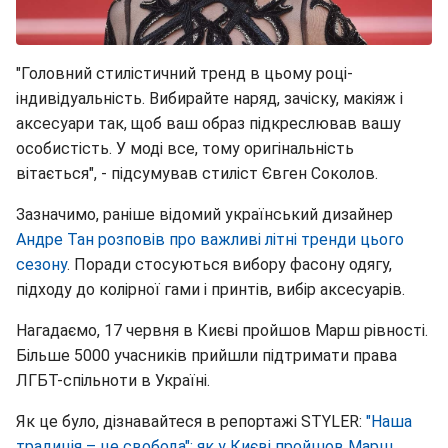
"Головний стилістичний тренд в цьому році-
індивідуальність. Вибирайте наряд, зачіску, макіяж і
аксесуари так, щоб ваш образ підкреслював вашу
особистість. У моді все, тому оригінальність
вітається", - підсумував стиліст Євген Соколов.
Зазначимо, раніше відомий український дизайнер
Андре Тан розповів про важливі літні тренди цього
сезону
. Поради стосуються вибору фасону одягу,
підходу до колірної гами і принтів, вибір аксесуарів.
Нагадаємо, 17 червня в Києві пройшов Марш рівності.
Більше 5000 учасників прийшли підтримати права
ЛГБТ-спільноти в Україні.
Як це було, дізнавайтеся в репортажі STYLER:
"Наша
традиція – це свобода": як у Києві пройшов Марш