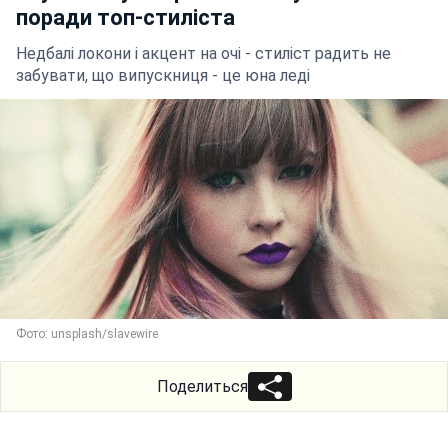
поради топ-стиліста
Недбалі локони і акцент на очі - стиліст радить не
забувати, що випускниця - це юна леді
Фото: unsplash/slavewire
Поделиться