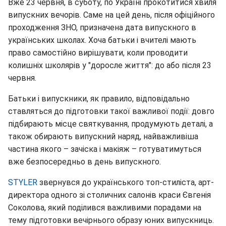
Вже 23 червня, в суботу, по Україні прокотитися хвиля
випускних вечорів. Саме на цей день, після офіційного
проходження ЗНО, призначена дата випускного в
українських школах. Хоча батьки і вчителі мають
право самостійно вирішувати, коли проводити
колишніх школярів у "доросле життя": до або після 23
червня.
Батьки і випускники, як правило, відповідально
ставляться до підготовки такої важливої події: довго
підбирають місце святкування, продумують деталі, а
також обирають випускний наряд, найважливіша
частина якого – зачіска і макіяж – готуватимуться
вже безпосередньо в день випускного.
STYLER
звернувся до українського топ-стиліста, арт-
директора одного зі столичних салонів краси Євгенія
Соколова, який поділився важливими порадами на
тему підготовки вечірнього образу юних випускниць.