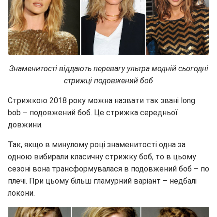
Знаменитості віддають перевагу ультра модній сьогодні
стрижці подовжений боб
Стрижкою 2018 року можна назвати так звані long
bob – подовжений боб. Це стрижка середньої
довжини.
Так, якщо в минулому році знаменитості одна за
одною вибирали класичну стрижку боб, то в цьому
сезоні вона трансформувалася в подовжений боб – по
плечі. При цьому більш гламурний варіант – недбалі
локони.