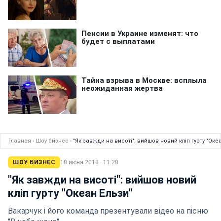
Главная
›
Шоу бизнес
›
"Як завжди на висоті": вийшов новий кліп гурту "Оке
ШОУ БИЗНЕС
18 июня 2018 · 11:28
"Як завжди на висоті": вийшов новий
кліп гурту "Океан Ельзи"
Вакарчук і його команда презентували відео на пісню