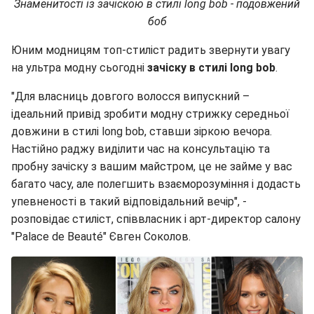
Знаменитості із зачіскою в стилі long bob - подовжений
боб
Юним модницям топ-стиліст радить звернути увагу
на ультра модну сьогодні
зачіску в стилі long bob
.
"Для власниць довгого волосся випускний –
ідеальний привід зробити модну стрижку середньої
довжини в стилі long bob, ставши зіркою вечора.
Настійно раджу виділити час на консультацію та
пробну зачіску з вашим майстром, це не займе у вас
багато часу, але полегшить взаєморозуміння і додасть
упевненості в такий відповідальний вечір", -
розповідає стиліст, співвласник і арт-директор салону
"Palace de Beauté" Євген Соколов.