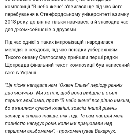
композиції "В небо жене" з'явилася ще під час його
перебування в Стенфордському університеті взимку
2018 року, де він не тільки навчався, а й знаходив час
для джем-сейшенів з друзями.
Під час однієї з таких імпровізацій і народилася
мелодія, а невдовзі, під час поїздки узбережжям
Тихого океану Святославу прийшли перші рядки.
Щоправда фінальний текст композиції був написаний
вже в Україні.
"Ця пісня нагадала нам "Океан Ельзи" періоду ранніх
двотисячних. Ми хотіли, щоб вона вийшла в стилі
перших альбомів, проте "В небо жене" все рівно інакша,
бо з’явилися сучасні клавіші, зовсім інший рівень
запису, я співаю інакше, ніж тоді. Та сам настрій мені
повністю нагадує роки, коли ми працювали над
першими альбомами", - прокоментував Вакарчук.