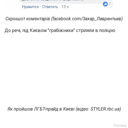
Скріншот коментарів (facebook.com/Захар_Лаврентьев)
До речі, під Києвом "грабіжники" стріляли в поліцію.
Як пройшов ЛГБТ-прайд в Києві (відео: STYLER.rbc.ua)