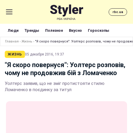
rbc.ua
Люди
Тренды
Полезное
Вкусно
Гороскопы
Главная
›
Жизнь
›
"Я скоро повернуся": Уолтерс розповів, чому не продовж
ЖИЗНЬ
05 декабря 2016, 19:37
"Я скоро повернуся": Уолтерс розповів,
чому не продовжив бій з Ломаченко
Уолтерс заявив, що не зміг протистояти стилю
Ломаченко в поєдинку за титул