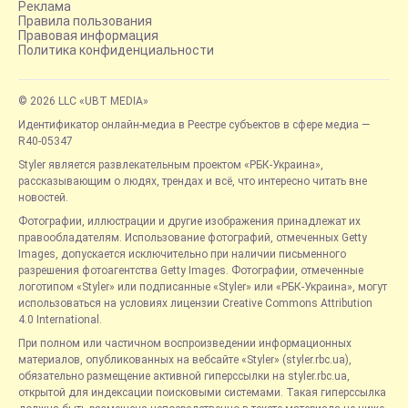
Реклама
Правила пользования
Правовая информация
Политика конфиденциальности
© 2026 LLC «UBT MEDIA»
Идентификатор онлайн-медиа в Реестре субъектов в сфере медиа —
R40-05347
Styler является развлекательным проектом «РБК-Украина»,
рассказывающим о людях, трендах и всё, что интересно читать вне
новостей.
Фотографии, иллюстрации и другие изображения принадлежат их
правообладателям. Использование фотографий, отмеченных Getty
Images, допускается исключительно при наличии письменного
разрешения фотоагентства Getty Images. Фотографии, отмеченные
логотипом «Styler» или подписанные «Styler» или «РБК-Украина», могут
использоваться на условиях лицензии Creative Commons Attribution
4.0 International.
При полном или частичном воспроизведении информационных
материалов, опубликованных на вебсайте «Styler» (styler.rbc.ua),
обязательно размещение активной гиперссылки на styler.rbc.ua,
открытой для индексации поисковыми системами. Такая гиперссылка