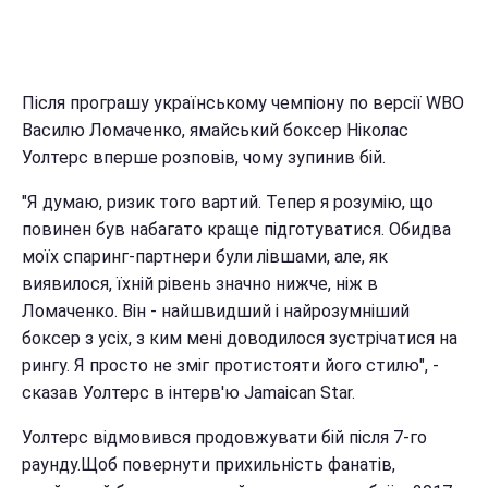
Після програшу українському чемпіону по версії WBO
Василю Ломаченко, ямайський боксер Ніколас
Уолтерс вперше розповів, чому зупинив бій.
"Я думаю, ризик того вартий. Тепер я розумію, що
повинен був набагато краще підготуватися. Обидва
моїх спаринг-партнери були лівшами, але, як
виявилося, їхній рівень значно нижче, ніж в
Ломаченко. Він - найшвидший і найрозумніший
боксер з усіх, з ким мені доводилося зустрічатися на
рингу. Я просто не зміг протистояти його стилю", -
сказав Уолтерс в інтерв'ю Jamaican Star.
Уолтерс відмовився продовжувати бій після 7-го
раунду.Щоб повернути прихильність фанатів,