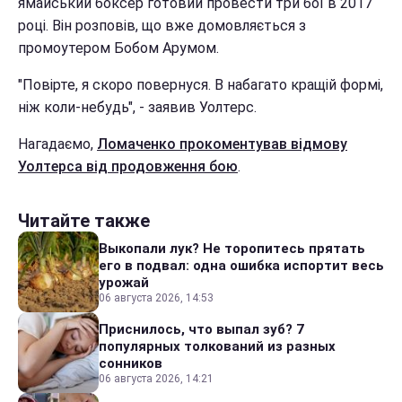
ямайський боксер готовий провести три бої в 2017
році. Він розповів, що вже домовляється з
промоутером Бобом Арумом.
"Повірте, я скоро повернуся. В набагато кращій формі,
ніж коли-небудь", - заявив Уолтерс.
Нагадаємо,
Ломаченко прокоментував відмову
Уолтерса від продовження бою
.
Читайте также
Выкопали лук? Не торопитесь прятать
его в подвал: одна ошибка испортит весь
урожай
06 августа 2026, 14:53
Приснилось, что выпал зуб? 7
популярных толкований из разных
сонников
06 августа 2026, 14:21