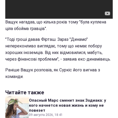
Ващук нагадав, що кілька років тому "була куплена
ціла обойма гравців".
"Тоді гроші давав Фірташ. Зараз "Динамо"
непереконливо виглядає, тому що немає побору
хороших іноземців. Від них відмовилися, мабуть,
через фінансові проблеми", - заявив екс-динамівець.
Раніше Ващук розповів, як Суркіс його вигнав з
команди.
Читайте также
Опасный Марс сменит знак Зодиака: у
кого начнется новая жизнь и кому не
повезет
09 августа 2026, 18:41