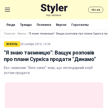
rbc.ua
Люди
Тренды
Полезное
Вкусно
Гороскопы
Главная
›
Жизнь
›
"Я знаю таємницю": Ващук розповів про плани Суркіса п
ЖИЗНЬ
28 ноября 2016, 14:36
"Я знаю таємницю": Ващук розповів
про плани Суркіса продати "Динамо"
Екс-захисник "біло-синіх" знає, що легендарний клуб
хотіли продати