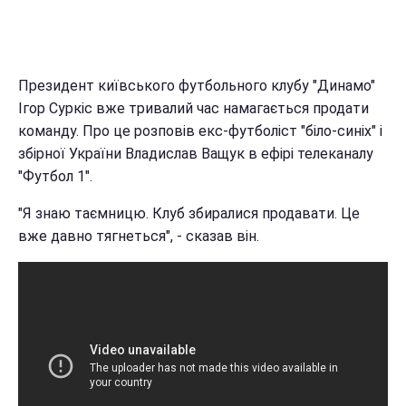
Президент київського футбольного клубу "Динамо"
Ігор Суркіс вже тривалий час намагається продати
команду. Про це розповів екс-футболіст "біло-синіх" і
збірної України Владислав Ващук в ефірі телеканалу
"Футбол 1".
"Я знаю таємницю. Клуб збиралися продавати. Це
вже давно тягнеться", - сказав він.