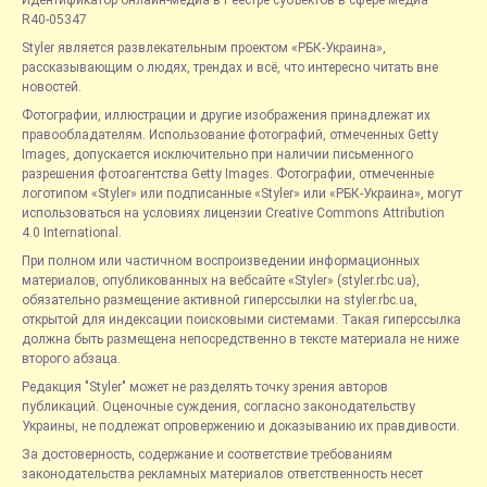
Идентификатор онлайн-медиа в Реестре субъектов в сфере медиа —
R40-05347
Styler является развлекательным проектом «РБК-Украина»,
рассказывающим о людях, трендах и всё, что интересно читать вне
новостей.
Фотографии, иллюстрации и другие изображения принадлежат их
правообладателям. Использование фотографий, отмеченных Getty
Images, допускается исключительно при наличии письменного
разрешения фотоагентства Getty Images. Фотографии, отмеченные
логотипом «Styler» или подписанные «Styler» или «РБК-Украина», могут
использоваться на условиях лицензии Creative Commons Attribution
4.0 International.
При полном или частичном воспроизведении информационных
материалов, опубликованных на вебсайте «Styler» (styler.rbc.ua),
обязательно размещение активной гиперссылки на styler.rbc.ua,
открытой для индексации поисковыми системами. Такая гиперссылка
должна быть размещена непосредственно в тексте материала не ниже
второго абзаца.
Редакция "Styler" может не разделять точку зрения авторов
публикаций. Оценочные суждения, согласно законодательству
Украины, не подлежат опровержению и доказыванию их правдивости.
За достоверность, содержание и соответствие требованиям
законодательства рекламных материалов ответственность несет