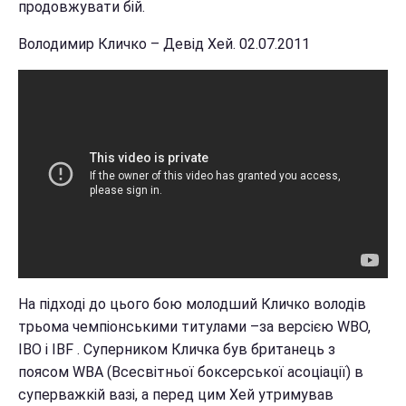
продовжувати бій.
Володимир Кличко – Девід Хей. 02.07.2011
На підході до цього бою молодший Кличко володів
трьома чемпіонськими титулами –за версією WBO,
IBO і IBF . Суперником Кличка був британець з
поясом WBA (Всесвітньої боксерської асоціації) в
суперважкій вазі, а перед цим Хей утримував