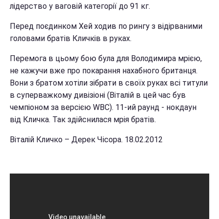
лідерство у ваговій категорії до 91 кг.
Перед поєдинком Хей ходив по рингу з відірваними
головами братів Кличків в руках.
Перемога в цьому бою була для Володимира мрією,
не кажучи вже про покарання нахабного британця.
Вони з братом хотіли зібрати в своїх руках всі титули
в суперважкому дивізіоні (Віталій в цей час був
чемпіоном за версією WBC). 11-ий раунд - нокдаун
від Кличка. Так здійснилася мрія братів.
Віталій Кличко – Дерек Чісора. 18.02.2012