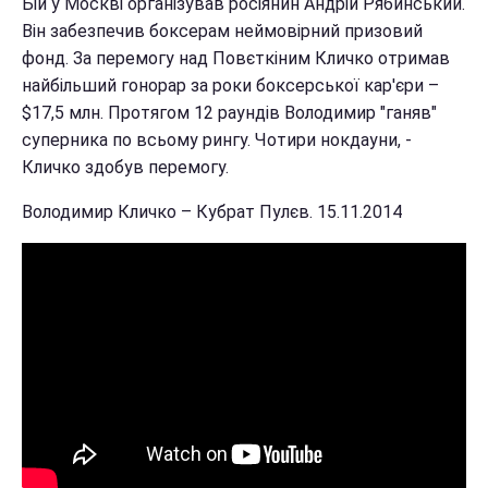
Бій у Москві організував росіянин Андрій Рябинський.
Він забезпечив боксерам неймовірний призовий
фонд. За перемогу над Повєткіним Кличко отримав
найбільший гонорар за роки боксерської кар'єри –
$17,5 млн. Протягом 12 раундів Володимир "ганяв"
суперника по всьому рингу. Чотири нокдауни, -
Кличко здобув перемогу.
Володимир Кличко – Кубрат Пулєв. 15.11.2014