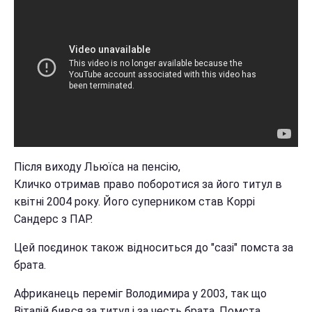
Після виходу Льюїса на пенсію,
Кличко отримав право поборотися за його титул в
квітні 2004 року. Його суперником став Коррі
Сандерс з ПАР.
Цей поєдинок також відноситься до "сазі" помста за
брата.
Африканець переміг Володимира у 2003, так що
Віталій бився за титул і за честь брата. Помста