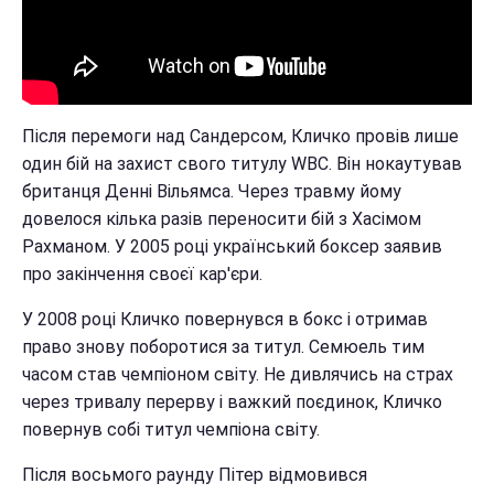
Після перемоги над Сандерсом, Кличко провів лише
один бій на захист свого титулу WBC. Він нокаутував
британця Денні Вільямса. Через травму йому
довелося кілька разів переносити бій з Хасімом
Рахманом. У 2005 році український боксер заявив
про закінчення своєї кар'єри.
У 2008 році Кличко повернувся в бокс і отримав
право знову поборотися за титул. Семюель тим
часом став чемпіоном світу. Не дивлячись на страх
через тривалу перерву і важкий поєдинок, Кличко
повернув собі титул чемпіона світу.
Після восьмого раунду Пітер відмовився