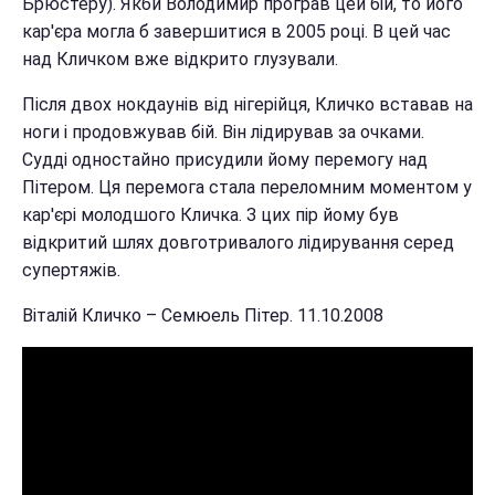
Брюстеру). Якби Володимир програв цей бій, то його
кар'єра могла б завершитися в 2005 році. В цей час
над Кличком вже відкрито глузували.
Після двох нокдаунів від нігерійця, Кличко вставав на
ноги і продовжував бій. Він лідирував за очками.
Судді одностайно присудили йому перемогу над
Пітером. Ця перемога стала переломним моментом у
кар'єрі молодшого Кличка. З цих пір йому був
відкритий шлях довготривалого лідирування серед
супертяжів.
Віталій Кличко – Семюель Пітер. 11.10.2008