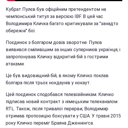
Кубрат Пулєв був офіційним претендентом на
чемпіонський титул за версією IBF. В цей час
Володимира Кличка багато критикували за "занадто
обережні" бої.
Поєдинок з болгаром довів зворотне. Пулєв
виявився сміливішим за інших суперників українця, і
запропонував Кличку відкритий бій з гострими
атаками.
Це був видовищний бій, в якому Кличко поклав
болгара після трьох нокдаунів у нокаут.
Цей поєдинок сподобався телевізійникам. Кличко
підписав новий контракт з німецьким телеканалом
RTL. Також, після тривалої перерви, Володимир
отримав пропозицію боксувати у США. У травні 2015
року Кличко переміг Браяна Дженнінгса.