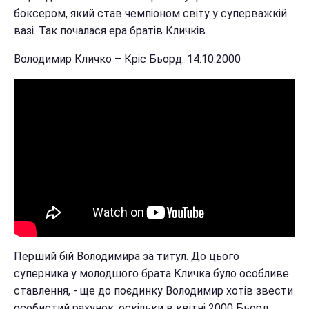
боксером, який став чемпіоном світу у суперважкій
вазі. Так почалася ера братів Кличків.
Володимир Кличко – Кріс Бьорд. 14.10.2000
Перший бій Володимира за титул. До цього
суперника у молодшого брата Кличка було особливе
ставлення, - ще до поєдинку Володимир хотів звести
особистий рахунок, оскільки в квітні 2000 Бьорд