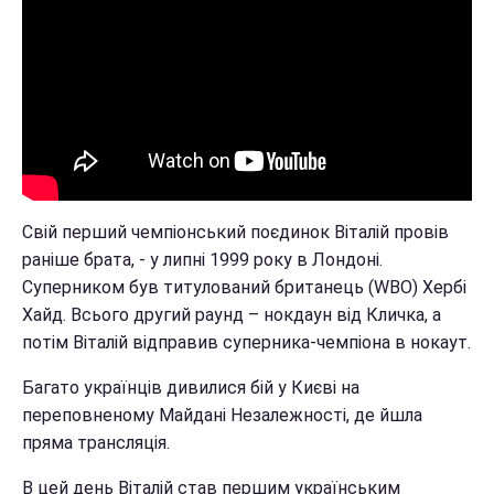
Свій перший чемпіонський поєдинок Віталій провів
раніше брата, - у липні 1999 року в Лондоні.
Суперником був титулований британець (WBO) Хербі
Хайд. Всього другий раунд – нокдаун від Кличка, а
потім Віталій відправив суперника-чемпіона в нокаут.
Багато українців дивилися бій у Києві на
переповненому Майдані Незалежності, де йшла
пряма трансляція.
В цей день Віталій став першим українським