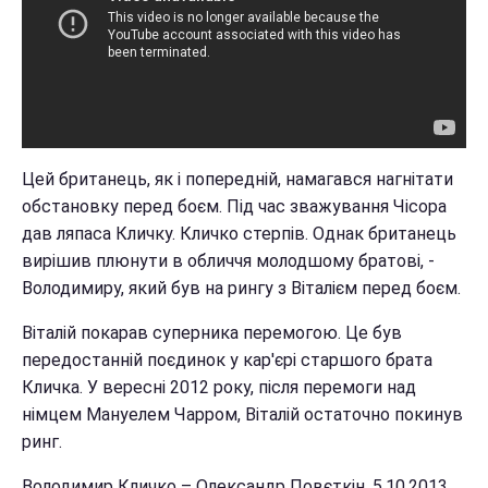
Цей британець, як і попередній, намагався нагнітати
обстановку перед боєм. Під час зважування Чісора
дав ляпаса Кличку. Кличко стерпів. Однак британець
вирішив плюнути в обличчя молодшому братові, -
Володимиру, який був на рингу з Віталієм перед боєм.
Віталій покарав суперника перемогою. Це був
передостанній поєдинок у кар'єрі старшого брата
Кличка. У вересні 2012 року, після перемоги над
німцем Мануелем Чарром, Віталій остаточно покинув
ринг.
Володимир Кличко – Олександр Повєткін. 5.10.2013