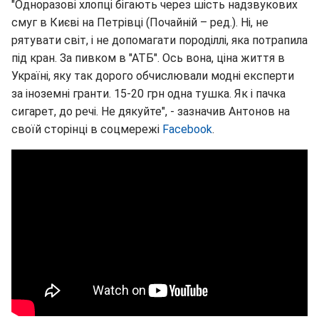
"Одноразові хлопці бігають через шість надзвукових
смуг в Києві на Петрівці (Почайній – ред.). Ні, не
рятувати світ, і не допомагати породіллі, яка потрапила
під кран. За пивком в "АТБ". Ось вона, ціна життя в
Україні, яку так дорого обчислювали модні експерти
за іноземні гранти. 15-20 грн одна тушка. Як і пачка
сигарет, до речі. Не дякуйте", - зазначив Антонов на
своїй сторінці в соцмережі
Facebook
.