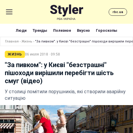
rbc.ua
Люди
Тренды
Полезное
Вкусно
Гороскопы
Главная
›
Жизнь
›
"За пивком": у Києві "безстрашні" пішоходи вирішили переб
ЖИЗНЬ
06 июля 2018 · 09:58
"За пивком": у Києві "безстрашні"
пішоходи вирішили перебігти шість
смуг (відео)
У столиці помітили порушників, які створили аварійну
ситуацію