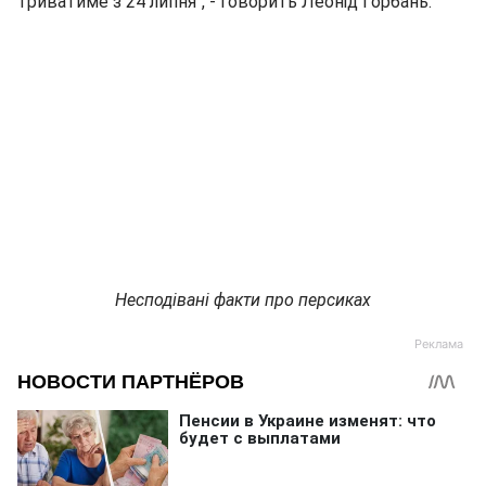
триватиме з 24 липня", - говорить Леонід Горбань.
Несподівані факти про персиках