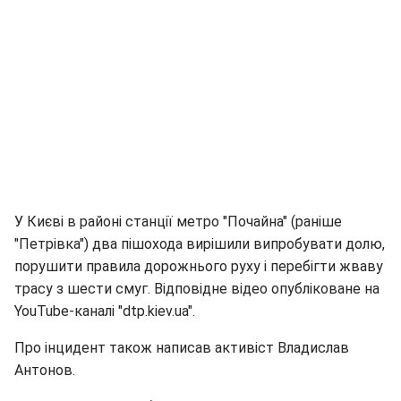
У Києві в районі станції метро "Почайна" (раніше
"Петрівка") два пішохода вирішили випробувати долю,
порушити правила дорожнього руху і перебігти жваву
трасу з шести смуг. Відповідне відео опубліковане на
YouTube-каналі "dtp.kiev.ua".
Про інцидент також написав активіст Владислав
Антонов.