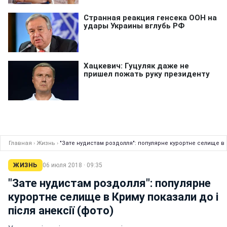
Главная
›
Жизнь
›
"Зате нудистам роздолля": популярне курортне селище в К
ЖИЗНЬ
06 июля 2018 · 09:35
"Зате нудистам роздолля": популярне
курортне селище в Криму показали до і
після анексії (фото)