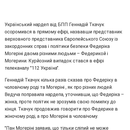
Український нардеп від БПП Геннадій Ткачук
осоромився в прямому ефірі, назвавши представник
верховного представника Європейського Союзу із
закордонних справ і політики безпеки Федеріка
Могеріні двома різними людьми – Федерикой і
Могерини. Курйозний випадок стався в ефірі
телеканалу "112 Україна".
Геннадій Ткачук кілька разів сказав про Федеріку в
чоловічому роді та Могеріні , як про різних людей.
Ведуча поправила нардепа, уточнивши, що Федеріка –
жінка, проте політик не зрозумів свою помилку до
кінця. Ткачук продовжив говорити про Федерике в
жіночому роді, а про Могеріні в чоловічому.
"Пан Могеріні заявив, що тільки сліпий не може