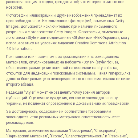
рассказывающим о людях, трендах и всё, что интересно читать вне
новостей.
Фотографии, иллюстрации и другие изображения принадлежат их
правообладателям. Использование фотографий, отмеченных Getty
Images, допускается исключительно при наличии письменного
разрешения фотоагентства Getty Images. Фотографии, отмеченные
логотипом «Styler» или подписанные «Styler» или «РБК-Украина», могут
использоваться на условиях лицензии Creative Commons Attribution
4.0 International.
При полном или частичном воспроизведении информационных
материалов, опубликованных на вебсайте «Styler» (styler.rbc.ua),
обязательно размещение активной гиперссылки на styler.rbc.ua,
открытой для индексации поисковыми системами. Такая гиперссылка
должна быть размещена непосредственно в тексте материала не ниже
второго абзаца.
Редакция "Styler" может не разделять точку зрения авторов
публикаций. Оценочные суждения, согласно законодательству
Украины, не подлежат опровержению и доказыванию их правдивости.
За достоверность, содержание и соответствие требованиям
законодательства рекламных материалов ответственность несет
рекламодатель.
Материалы, отмеченные плашками "Пресс-релиз", "Спецпроект",
"Партнерский материал", "Promo", "Благотворительность" и "Резонанс",