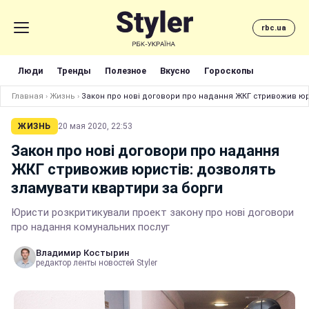
rbc.ua
Люди
Тренды
Полезное
Вкусно
Гороскопы
Главная
›
Жизнь
›
Закон про нові договори про надання ЖКГ стривожив юри
ЖИЗНЬ
20 мая 2020, 22:53
Закон про нові договори про надання
ЖКГ стривожив юристів: дозволять
зламувати квартири за борги
Юристи розкритикували проект закону про нові договори
про надання комунальних послуг
Владимир Костырин
редактор ленты новостей Styler