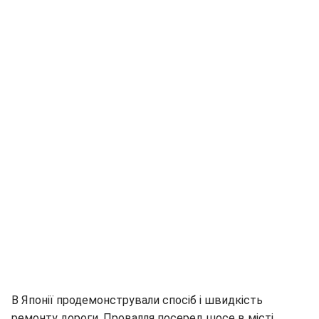
В Японії продемонстрували спосіб і швидкість
ремонту дороги. Провалля посеред шосе в місті