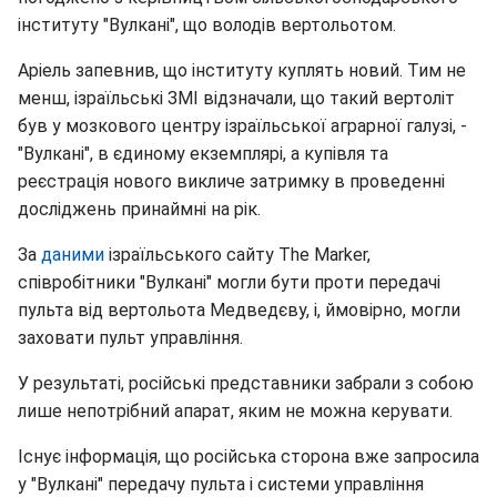
інституту "Вулкані", що володів вертольотом.
Аріель запевнив, що інституту куплять новий. Тим не
менш, ізраїльські ЗМІ відзначали, що такий вертоліт
був у мозкового центру ізраїльської аграрної галузі, -
"Вулкані", в єдиному екземплярі, а купівля та
реєстрація нового викличе затримку в проведенні
досліджень принаймні на рік.
За
даними
ізраїльського сайту The Marker,
співробітники "Вулкані" могли бути проти передачі
пульта від вертольота Медведєву, і, ймовірно, могли
заховати пульт управління.
У результаті, російські представники забрали з собою
лише непотрібний апарат, яким не можна керувати.
Існує інформація, що російська сторона вже запросила
у "Вулкані" передачу пульта і системи управління