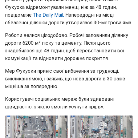
Фукуока відремонтували менш, ніж за 48 годин,
повідомляє
The Daily Mail,
Напередодні на місці
обваленої ділянки дороги утворилася 30-метрова яма.
Роботи велися цілодобово. Робочі заповнили ділянку
дороги 6200 м² піску та цементу. Після цього
знадобилося ще 48 годин, щоб перевстановити всі
комунікації та відновити дорожнє покриття.
Мер Фукуоки приніс свої вибачення за труднощі,
викликані ямою, і заявив, що нова дорога в 30 разів
міцніша за попередню.
Користувачі соціальних мереж були здивовані
швидкістю, з якою змогли усунути прірву.