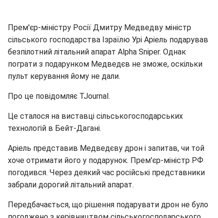
Прем'єр-міністру Росії Дмитру Медведву міністр
сільського господарства Ізраїлю Урі Аріель подарував
безпілотний літальний апарат Alpha Sniper. Однак
пограти з подарунком Медведєв не зможе, оскільки
пульт керування йому не дали.
Про це повідомляє TJournal.
Це сталося на виставці сільськогосподарських
технологій в Бейт-Дагані.
Аріель представив Медведєву дрон і запитав, чи той
хоче отримати його у подарунок. Прем'єр-міністр РФ
погодився. Через деякий час російські представники
забрали дорогий літальний апарат.
Передбачається, що рішення подарувати дрон не було
погоджено з керівництвом сільськогосподарського