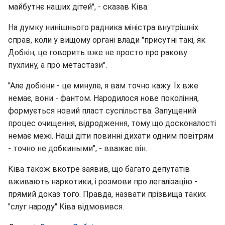
майбутнє наших дітей", - сказав Ківа.
На думку нинішнього радника міністра внутрішніх
справ, коли у вищому органі влади "присутні такі, як
Добкін, це говорить вже не просто про ракову
пухлину, а про метастази".
"Але добкіни - це минуле, я вам точно кажу. Їх вже
немає, вони - фантом. Народилося нове покоління,
формується новий пласт суспільства. Запущений
процес очищення, відродження, тому що досконалості
немає межі. Наші діти повинні дихати одним повітрям
- точно не добкиными", - вважає він.
Ківа також вкотре заявив, що багато депутатів
вживають наркотики, і розмови про легалізацію -
прямий доказ того. Правда, назвати прізвища таких
"слуг народу" Ківа відмовився.