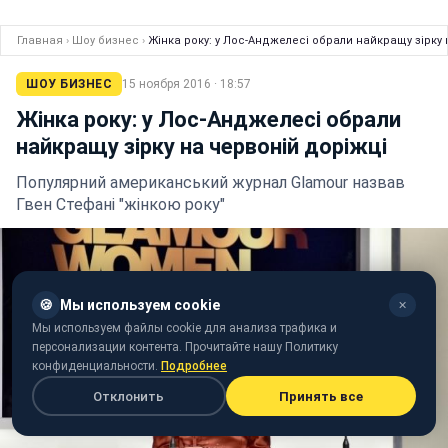
Главная
›
Шоу бизнес
›
Жінка року: у Лос-Анджелесі обрали найкращу зірку 
ШОУ БИЗНЕС
15 ноября 2016 · 18:57
Жінка року: у Лос-Анджелесі обрали
найкращу зірку на червоній доріжці
Популярний американський журнал Glamour назвав
Гвен Стефані "жінкою року"
🍪
Мы используем cookie
✕
Мы используем файлы cookie для анализа трафика и
персонализации контента. Прочитайте нашу Политику
конфиденциальности.
Подробнее
Отклонить
Принять все