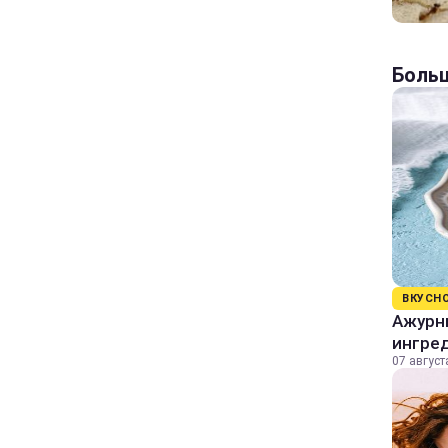
Больш
ВКУСН
Ажурны
ингре
07 август