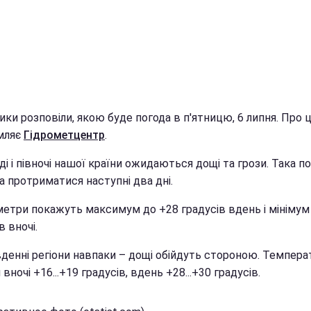
ки розповіли, якою буде погода в п'ятницю, 6 липня. Про 
мляє
Гідрометцентр
.
ді і півночі нашої країни ожидаються дощі та грози. Така п
а протриматися наступні два дні.
етри покажуть максимум до +28 градусів вдень і мінімум
в вночі.
вденні регіони навпаки – дощі обійдуть стороною. Темпера
 вночі +16...+19 градусів, вдень +28...+30 градусів.