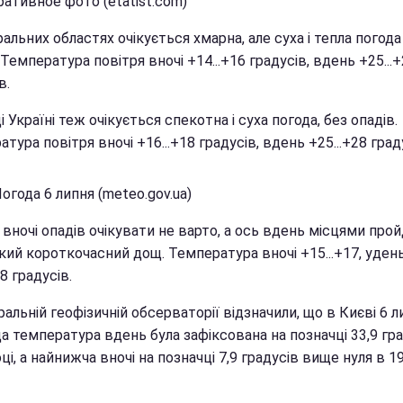
ативное фото (etatist.com)
альних областях очікується хмарна, але суха і тепла погода
 Температура повітря вночі +14...+16 градусів, вдень +25...
в.
і Україні теж очікується спекотна і суха погода, без опадів.
тура повітря вночі +16...+18 градусів, вдень +25...+28 град
огода 6 липня (meteo.gov.ua)
 вночі опадів очікувати не варто, а ось вдень місцями про
кий короткочасний дощ. Температура вночі +15...+17, уден
28 градусів.
альній геофізичній обсерваторії відзначили, що в Києві 6 л
 температура вдень була зафіксована на позначці 33,9 гра
ці, а найнижча вночі на позначці 7,9 градусів вище нуля в 1