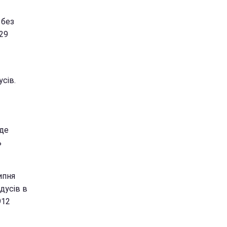
 без
+29
усів.
йде
ь
ипня
дусів в
912