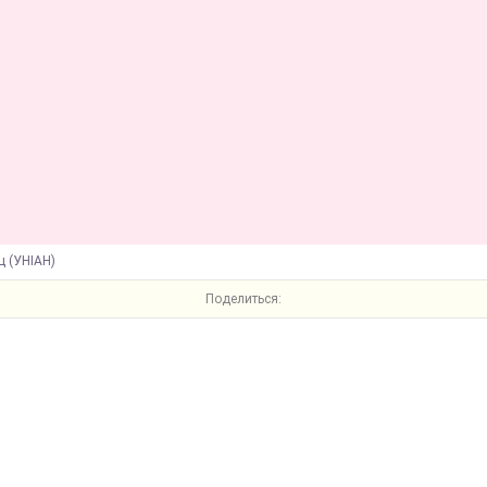
щ (УНІАН)
Поделиться: