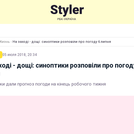
Жизнь
›
На заході - дощі: синоптики розповіли про погоду 6 липня
05 июля 2018, 20:34
ході - дощі: синоптики розповіли про погод
я
ки дали прогноз погоди на кінець робочого тижня