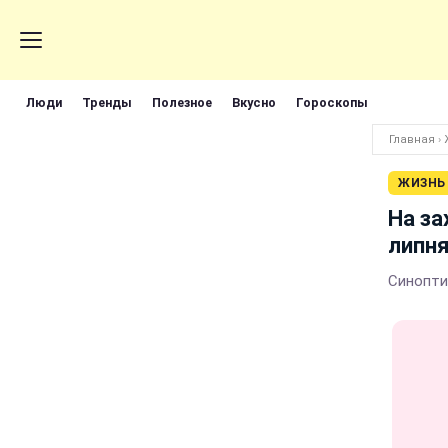
Люди
Тренды
Полезное
Вкусно
Гороскопы
Главная
›
ЖИЗНЬ
На за
липн
Синопти