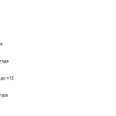
це
огода
 до +12
тура