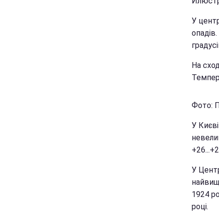
Илюстр
У центр
опадів.
градусі
На сход
Темпера
Фото: П
У Києві
невели
+26...+
У Центр
найвища
1924 ро
році.