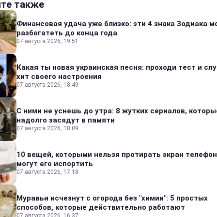
йте также
Финансовая удача уже близко: эти 4 знака Зодиака м
разбогатеть до конца года
07 августа 2026, 19:51
Какая ты новая украинская песня: проходи тест и сл
хит своего настроения
07 августа 2026, 18:49
С ними не уснешь до утра: 8 жутких сериалов, которы
надолго засядут в памяти
07 августа 2026, 18:09
10 вещей, которыми нельзя протирать экран телефон
могут его испортить
07 августа 2026, 17:18
Муравьи исчезнут с огорода без "химии": 5 простых
способов, которые действительно работают
07 августа 2026, 16:37