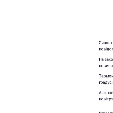
Синопти
повідо
На захо
повинн
Термом
градусі
А от пі
повітря