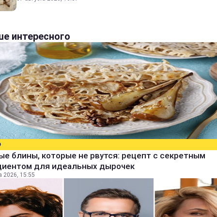
е интересного
О
е блины, которые не рвутся: рецепт с секретным
диентом для идеальных дырочек
а 2026, 15:55