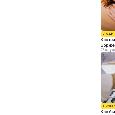
ЛЮДИ
Как в
Борже
07 август
ПОЛЕЗ
Как бы