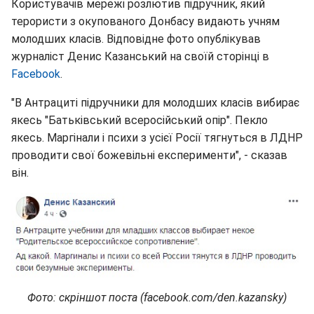
Користувачів мережі розлютив підручник, який
терористи з окупованого Донбасу видають учням
молодших класів. Відповідне фото опублікував
журналіст Денис Казанський на своїй сторінці в
Facebook
.
"В Антрациті підручники для молодших класів вибирає
якесь "Батьківський всеросійський опір". Пекло
якесь. Маргінали і психи з усієї Росії тягнуться в ЛДНР
проводити свої божевільні експерименти", - сказав
він.
Фото: скріншот поста (facebook.com/den.kazansky)