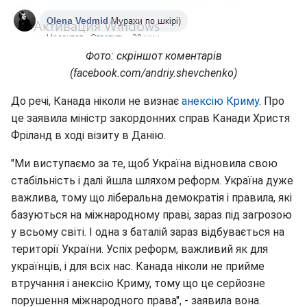
Фото: скріншот коментарів
(facebook.com/andriy.shevchenko)
До речі, Канада ніколи не визнає
анексію Криму
. Про
це заявила міністр закордонних справ Канади Христя
Фріланд в ході візиту в Данію.
"Ми виступаємо за те, щоб Україна відновила свою
стабільність і далі йшла шляхом реформ. Україна дуже
важлива, тому що ліберальна демократія і правила, які
базуються на міжнародному праві, зараз під загрозою
у всьому світі. І одна з баталій зараз відбувається на
території України. Успіх реформ, важливий як для
українців, і для всіх нас. Канада ніколи не прийме
втручання і анексію Криму, тому що це серйозне
порушення міжнародного права", - заявила вона.