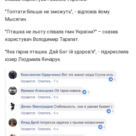
"Топтати більше не зможуть", - відповів йому
Мысягин.
"Пташка не льоту співала гімн України?" – сказав
користувач Володимир Тарапат.
"Яка гарна пташка. Дай Бог їй здоров'я", - підкреслила
юзер Людмила Янчарук.