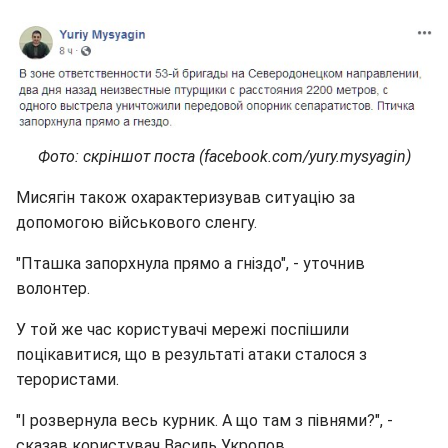
Фото: скріншот поста (facebook.com/yury.mysyagin)
Мисягін також охарактеризував ситуацію за
допомогою військового сленгу.
"Пташка запорхнула прямо а гніздо", - уточнив
волонтер.
У той же час користувачі мережі поспішили
поцікавитися, що в результаті атаки сталося з
терористами.
"І розвернула весь курник. А що там з півнями?", -
сказав користувач Василь Укропов.