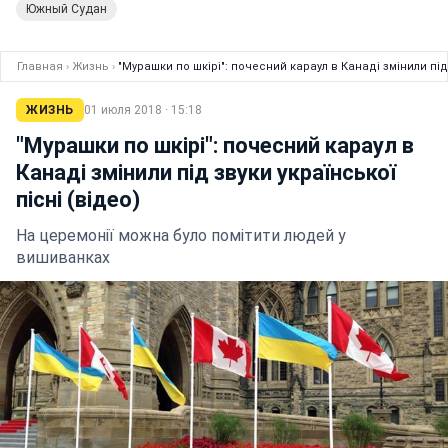
Южный Судан
Главная
›
Жизнь
›
"Мурашки по шкірі": почесний караул в Канаді змінили під 
ЖИЗНЬ
01 июля 2018 · 15:18
"Мурашки по шкірі": почесний караул в
Канаді змінили під звуки української
пісні (відео)
На церемонії можна було помітити людей у
вишиванках