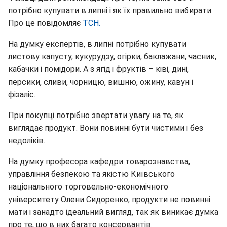
потрібно купувати в липні і як їх правильно вибирати.
Про це повідомляє
ТСН.
На думку експертів, в липні потрібно купувати
листову капусту, кукурудзу, огірки, баклажани, часник,
кабачки і помідори. А з ягід і фруктів – ківі, дині,
персики, сливи, чорницю, вишню, ожину, кавун і
фізаліс.
При покупці потрібно звертати увагу на те, як
виглядає продукт. Вони повинні бути чистими і без
недоліків.
На думку професора кафедри товарознавства,
управління безпекою та якістю Київського
національного торговельно-економічного
університету Олени Сидоренко, продукти не повинні
мати і занадто ідеальний вигляд, так як виникає думка
про те, що в них багато консервантів.