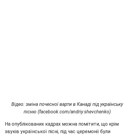
Відео: зміна почесної варти в Канаді під українську
пісню (facebook.com/andriy.shevchenko)
На опублікованих кадрах можна помітити, що крім
звуків української пісні, під час церемонії були