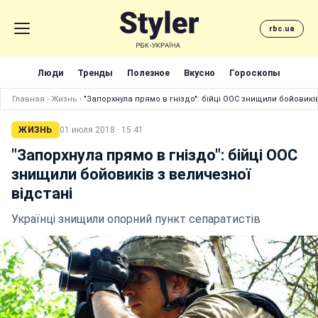
rbc.ua
Люди
Тренды
Полезное
Вкусно
Гороскопы
Главная
›
Жизнь
›
"Запорхнула прямо в гніздо": бійці ООС знищили бойовиків
ЖИЗНЬ
01 июля 2018 · 15:41
"Запорхнула прямо в гніздо": бійці ООС
знищили бойовиків з величезної
відстані
Українці знищили опорний пункт сепаратистів