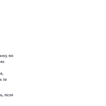
нку, які
аз.
в,
ь за
, після