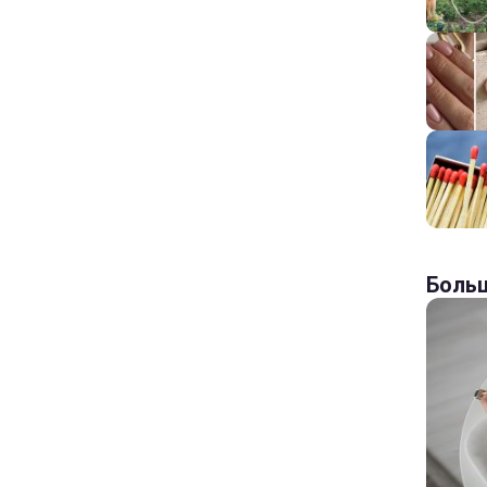
Больш