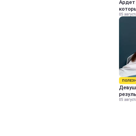
Ардет 
котор
05 август
ПОЛЕЗ
Девушк
резул
05 август