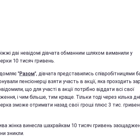
ріжжі дві невідомі дівчата обманним шляхом виманили у
ерки 10 тисяч гривень.
домляє "
Разом
", дівчата представились співробітницями ба
нували пенсіонерці взяти участь в акції, яка проходить зар
відомили, що для участі в акції потрібно віддати всі свої
ення, і чим більше, тим краще. Тільки тоді через кілька дні
нерка зможе отримати назад свої гроші плюс 3 тис. гривен
ива жінка винесла шахрайкам 10 тисяч гривень заощаджень
ни зникли.