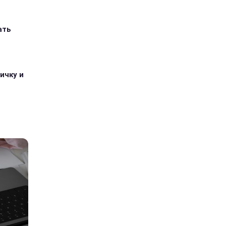
ать
ичку и