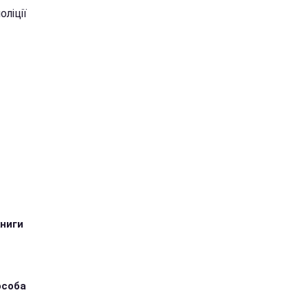
оліції
книги
особа