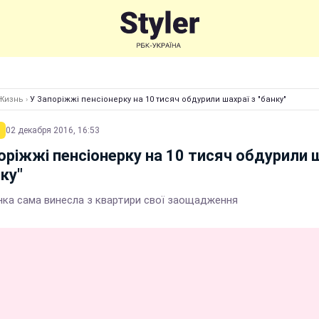
Жизнь
›
У Запоріжжі пенсіонерку на 10 тисяч обдурили шахраї з "банку"
02 декабря 2016, 16:53
оріжжі пенсіонерку на 10 тисяч обдурили 
нку"
інка сама винесла з квартири свої заощадження