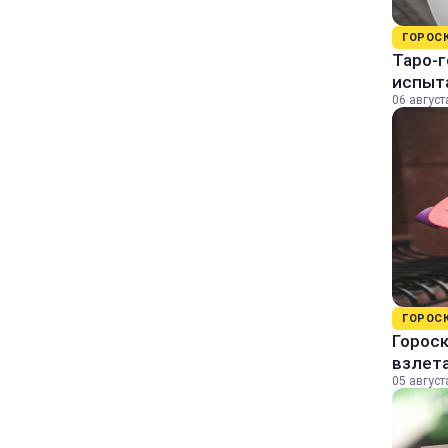
ГОРОС
Таро-г
испыт
06 август
ГОРОС
Гороск
взлет
05 август