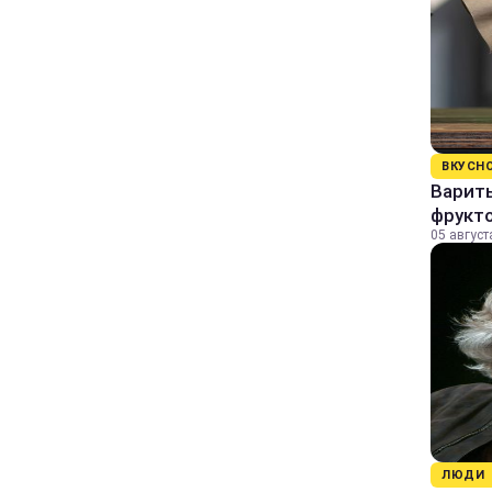
ВКУСН
Варит
фрукто
05 август
ЛЮДИ