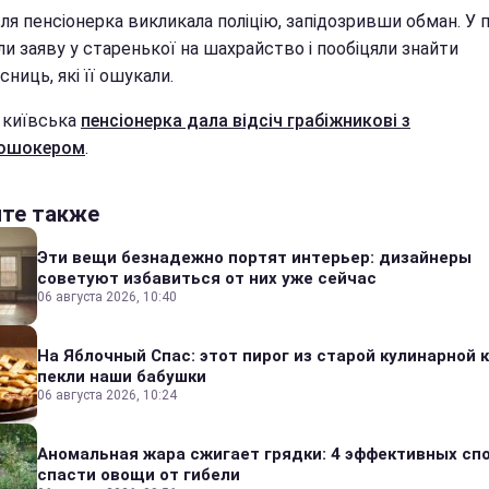
ля пенсіонерка викликала поліцію, запідозривши обман. У п
и заяву у старенької на шахрайство і пообіцяли знайти
ниць, які її ошукали.
 київська
пенсіонерка дала відсіч грабіжникові з
рошокером
.
йте также
Эти вещи безнадежно портят интерьер: дизайнеры
советуют избавиться от них уже сейчас
06 августа 2026, 10:40
На Яблочный Спас: этот пирог из старой кулинарной 
пекли наши бабушки
06 августа 2026, 10:24
Аномальная жара сжигает грядки: 4 эффективных сп
спасти овощи от гибели