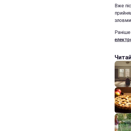
Вже піс
прийнял
зловмис
Раніше
елект
Чита