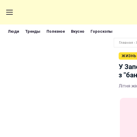
Люди
Тренды
Полезное
Вкусно
Гороскопы
Главная
›
ЖИЗНЬ
У Зап
з "ба
Літня ж