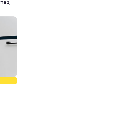
ктер,