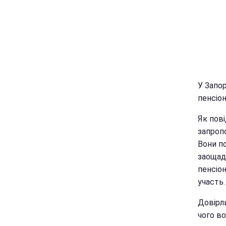
У Запо
пенсіон
Як пові
запропо
Вони по
заощадж
пенсіо
участь.
Довірл
чого во