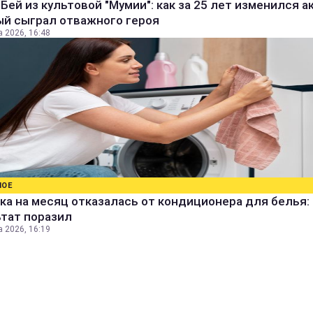
Бей из культовой "Мумии": как за 25 лет изменился а
ый сыграл отважного героя
а 2026, 16:48
НОЕ
а на месяц отказалась от кондиционера для белья:
ьтат поразил
а 2026, 16:19