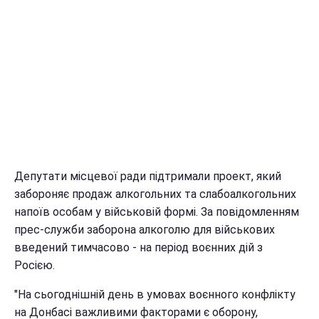
Депутати місцевої ради підтримали проект, який
забороняє продаж алкогольних та слабоалкогольних
напоїв особам у військовій формі. За повідомленням
прес-служби заборона алкоголю для військових
введений тимчасово - на період воєнних дій з
Росією.
"На сьогоднішній день в умовах воєнного конфлікту
на Донбасі важливими факторами є оборону,