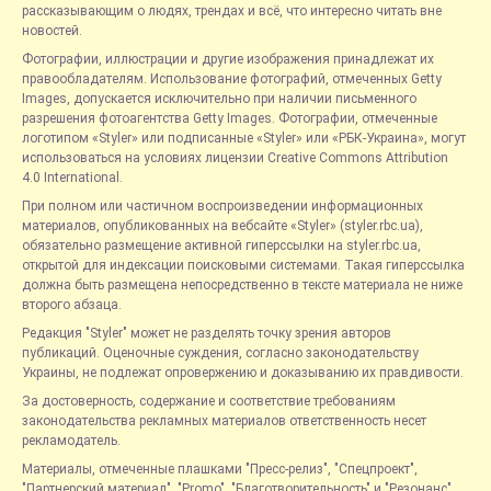
рассказывающим о людях, трендах и всё, что интересно читать вне
новостей.
Фотографии, иллюстрации и другие изображения принадлежат их
правообладателям. Использование фотографий, отмеченных Getty
Images, допускается исключительно при наличии письменного
разрешения фотоагентства Getty Images. Фотографии, отмеченные
логотипом «Styler» или подписанные «Styler» или «РБК-Украина», могут
использоваться на условиях лицензии Creative Commons Attribution
4.0 International.
При полном или частичном воспроизведении информационных
материалов, опубликованных на вебсайте «Styler» (styler.rbc.ua),
обязательно размещение активной гиперссылки на styler.rbc.ua,
открытой для индексации поисковыми системами. Такая гиперссылка
должна быть размещена непосредственно в тексте материала не ниже
второго абзаца.
Редакция "Styler" может не разделять точку зрения авторов
публикаций. Оценочные суждения, согласно законодательству
Украины, не подлежат опровержению и доказыванию их правдивости.
За достоверность, содержание и соответствие требованиям
законодательства рекламных материалов ответственность несет
рекламодатель.
Материалы, отмеченные плашками "Пресс-релиз", "Спецпроект",
"Партнерский материал", "Promo", "Благотворительность" и "Резонанс",