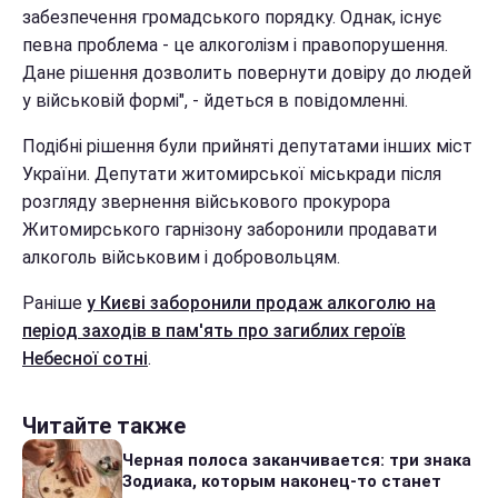
забезпечення громадського порядку. Однак, існує
певна проблема - це алкоголізм і правопорушення.
Дане рішення дозволить повернути довіру до людей
у військовій формі", - йдеться в повідомленні.
Подібні рішення були прийняті депутатами інших міст
України. Депутати житомирської міськради після
розгляду звернення військового прокурора
Житомирського гарнізону заборонили продавати
алкоголь військовим і добровольцям.
Раніше
у Києві заборонили продаж алкоголю на
період заходів в пам'ять про загиблих героїв
Небесної сотні
.
Читайте также
Черная полоса заканчивается: три знака
Зодиака, которым наконец-то станет