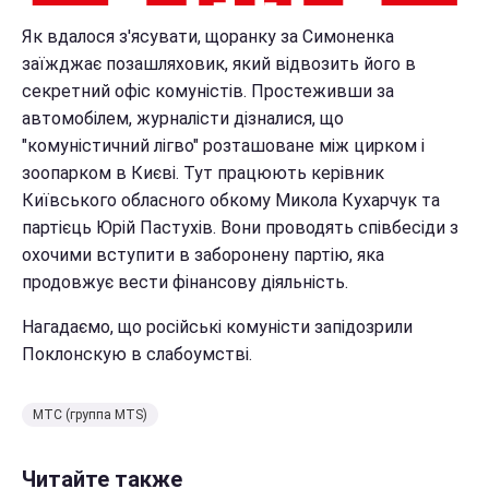
Як вдалося з'ясувати, щоранку за Симоненка
заїжджає позашляховик, який відвозить його в
секретний офіс комуністів. Простеживши за
автомобілем, журналісти дізналися, що
"комуністичний лігво" розташоване між цирком і
зоопарком в Києві. Тут працюють керівник
Київського обласного обкому Микола Кухарчук та
партієць Юрій Пастухів. Вони проводять співбесіди з
охочими вступити в заборонену партію, яка
продовжує вести фінансову діяльність.
Нагадаємо, що російські комуністи запідозрили
Поклонскую в слабоумстві.
МТС (группа MTS)
Читайте также