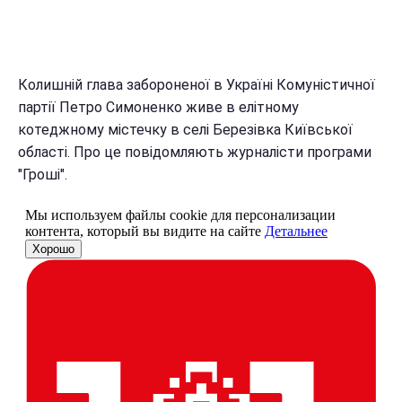
Колишній глава забороненої в Україні Комуністичної
партії Петро Симоненко живе в елітному
котеджному містечку в селі Березівка Київської
області. Про це повідомляють журналісти програми
"Гроші".