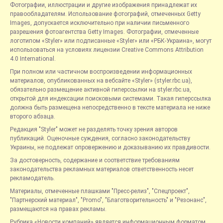
Фотографии, иллюстрации и другие изображения принадлежат их
правообладателям. Использование фотографий, отмеченных Getty
Images, допускается исключительно при наличии письменного
разрешения фотоагентства Getty Images. Фотографии, отмеченные
логотипом «Styler» или подписанные «Styler» или «РБК-Украина», могут
использоваться на условиях лицензии Creative Commons Attribution
4.0 International.
При полном или частичном воспроизведении информационных
материалов, опубликованных на вебсайте «Styler» (styler.rbc.ua),
обязательно размещение активной гиперссылки на styler.rbc.ua,
открытой для индексации поисковыми системами. Такая гиперссылка
должна быть размещена непосредственно в тексте материала не ниже
второго абзаца.
Редакция "Styler" может не разделять точку зрения авторов
публикаций. Оценочные суждения, согласно законодательству
Украины, не подлежат опровержению и доказыванию их правдивости.
За достоверность, содержание и соответствие требованиям
законодательства рекламных материалов ответственность несет
рекламодатель.
Материалы, отмеченные плашками "Пресс-релиз", "Спецпроект",
"Партнерский материал", "Promo", "Благотворительность" и "Резонанс",
размещаются на правах рекламы.
Рубрика «Новости компаний» является информационным форматом,