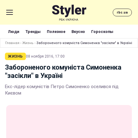
rbc.ua
Люди
Тренды
Полезное
Вкусно
Гороскопы
Главная
›
Жизнь
›
Забороненого комуніста Симоненка "засікли" в Україні
ЖИЗНЬ
08 ноября 2016, 17:00
Забороненого комуніста Симоненка
"засікли" в Україні
Екс-лідер комуністів Петро Симоненко оселився під
Києвом