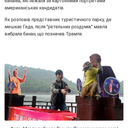
бананів, які лежали за картонними портретами
американських кандидатів.
Як розповів представник туристичного парку, де
мешкає Геда, після "ретельних роздумів" мавпа
вибрала банан, що позначав Трампа.