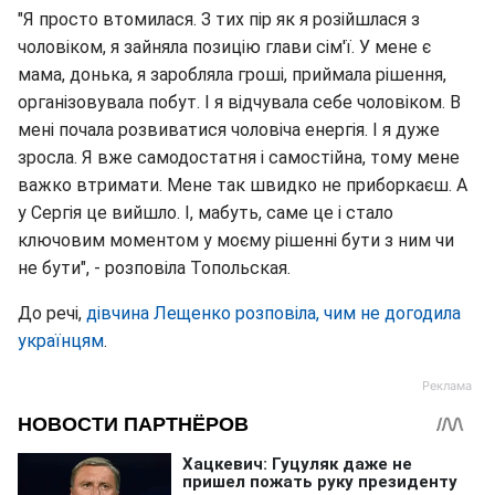
"Я просто втомилася. З тих пір як я розійшлася з
чоловіком, я зайняла позицію глави сім'ї. У мене є
мама, донька, я заробляла гроші, приймала рішення,
організовувала побут. І я відчувала себе чоловіком. В
мені почала розвиватися чоловіча енергія. І я дуже
зросла. Я вже самодостатня і самостійна, тому мене
важко втримати. Мене так швидко не приборкаєш. А
у Сергія це вийшло. І, мабуть, саме це і стало
ключовим моментом у моєму рішенні бути з ним чи
не бути", - розповіла Топольская.
До речі,
дівчина Лещенко розповіла, чим не догодила
українцям
.