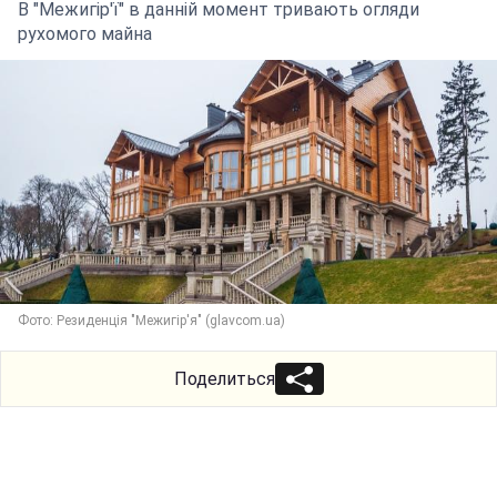
В "Межигір'ї" в данній момент тривають огляди
рухомого майна
Фото: Резиденція "Межигір'я" (glavcom.ua)
Поделиться