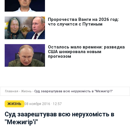
Главная
›
Жизнь
›
Суд заарештував всю нерухомість в "Межигір'ї"
ЖИЗНЬ
08 ноября 2016 · 12:57
Суд заарештував всю нерухомість в
"Межигір'ї"