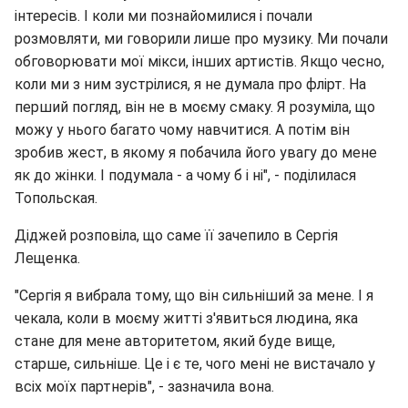
інтересів. І коли ми познайомилися і почали
розмовляти, ми говорили лише про музику. Ми почали
обговорювати мої мікси, інших артистів. Якщо чесно,
коли ми з ним зустрілися, я не думала про флірт. На
перший погляд, він не в моєму смаку. Я розуміла, що
можу у нього багато чому навчитися. А потім він
зробив жест, в якому я побачила його увагу до мене
як до жінки. І подумала - а чому б і ні", - поділилася
Топольская.
Діджей розповіла, що саме її зачепило в Сергія
Лещенка.
"Сергія я вибрала тому, що він сильніший за мене. І я
чекала, коли в моєму житті з'явиться людина, яка
стане для мене авторитетом, який буде вище,
старше, сильніше. Це і є те, чого мені не вистачало у
всіх моїх партнерів", - зазначила вона.