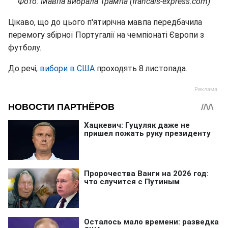
Фото: Мавпа вибрала Трампа (francais-express.com)
Цікаво, що до цього п'ятирічна мавпа передбачила
перемогу збірної Португалії на чемпіонаті Європи з
футболу.
До речі,
вибори в США
проходять 8 листопада.