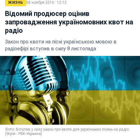
ЖИЗНЬ
08 ноября 2016 · 12:12
Відомий продюсер оцінив
запровадження україномовних квот на
радіо
Закон про квоти на пісні українською мовою в
радіоефірі вступив в силу 8 листопада
Фото: Вступив у силу закон про квоти для українських пісень на радіо
(Styler - РБК-Украина)