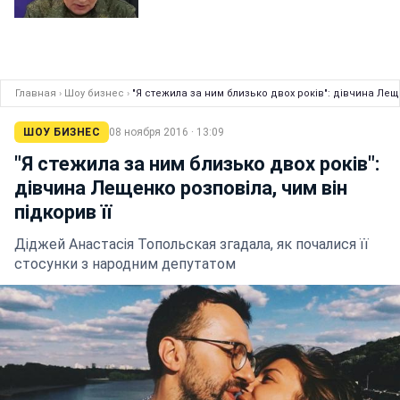
Главная
›
Шоу бизнес
›
"Я стежила за ним близько двох років": дівчина Леще
ШОУ БИЗНЕС
08 ноября 2016 · 13:09
"Я стежила за ним близько двох років":
дівчина Лещенко розповіла, чим він
підкорив її
Діджей Анастасія Топольская згадала, як почалися її
стосунки з народним депутатом