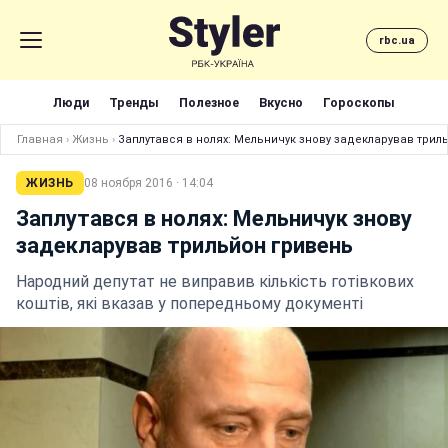
rbc.ua
Люди
Тренды
Полезное
Вкусно
Гороскопы
Главная
›
Жизнь
›
Заплутався в нолях: Мельничук знову задекларував трил
ЖИЗНЬ
08 ноября 2016 · 14:04
Заплутався в нолях: Мельничук знову
задекларував трильйон гривень
Народний депутат не виправив кількість готівкових
коштів, які вказав у попередньому документі