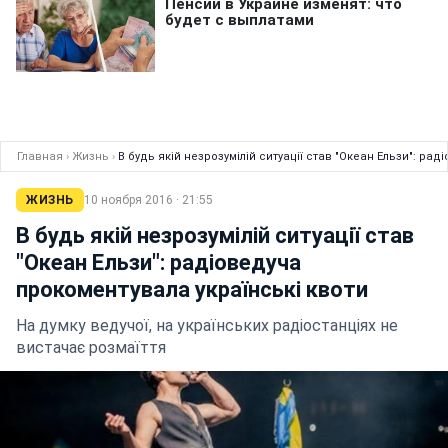
Главная
›
Жизнь
›
В будь якій незрозумілій ситуації став "Океан Ельзи": ра
ЖИЗНЬ
10 ноября 2016 · 21:55
В будь якій незрозумілій ситуації став
"Океан Ельзи": радіоведуча
прокоментувала українські квоти
На думку ведучої, на українських радіостанціях не
вистачає розмаїття