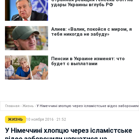
Главная
›
Жизнь
›
У Німеччині хлопцю через ісламістське відео заборонил
ЖИЗНЬ
10 ноября 2016 · 21:52
У Німеччині хлопцю через ісламістське
відео заборонили навчатися на