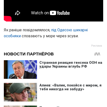
Як раніше повідомлялося,
під Одесою шикарні
особняки
сповзають у море через зсуви.