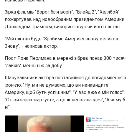
Зірка фільмів "Ворог біля воріт", "Блейд 2", "Хеллбой"
пожартував над новообраним президентом Америки
Дональдом Трампом, використовуючи його слоган.
"Мій слоган буде "Зробимо Америку знову великою...
Знову", - написав актор.
Пост Рона Перлмана в мережі зібрав понад 300 тисяч
"лайків" менш ніж за добу.
Шанувальники актора поставилися до повідомлення з
іронією: "Ну, ми не думаємо, що ви ненавидите
Америку, щоб бути успішним", "У вас вже є мій голос",
"От ви зараз жартуєте, а це ж непогана ідея", "А чому б
ні".