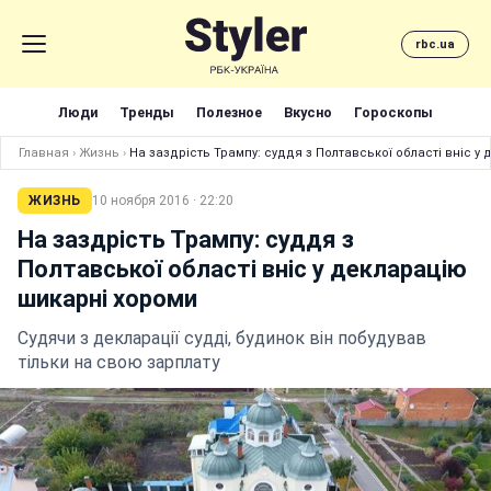
rbc.ua
Люди
Тренды
Полезное
Вкусно
Гороскопы
Главная
›
Жизнь
›
На заздрість Трампу: суддя з Полтавської області вніс у
ЖИЗНЬ
10 ноября 2016 · 22:20
На заздрість Трампу: суддя з
Полтавської області вніс у декларацію
шикарні хороми
Судячи з декларації судді, будинок він побудував
тільки на свою зарплату