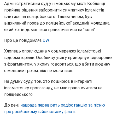
Адміністративний суд у німецькому місті Кобленці
прийняв рішення заборонити симпатику ісламістів
вчитися на поліцейського. Таким чином, був
відхилений позов до поліцейської академії молодика,
який хотів домогтися права вчитися на "копа".
Про це повідомляє
DW.
Хлопець оприлюднив у соцмережах ісламістські
відеоматеріали. Особливу увагу привернув відеоролик
з фрагментом, у якому говориться, що вбити людину
є меншим гріхом, ніж не молитися.
На думку суду, той, хто поширює в інтернеті
ісламістську пропаганду, не має права вчитися на
поліцейського.
До речі,
нацрада перевірить радіостанцію за пісню
про російському військовому флоті
.