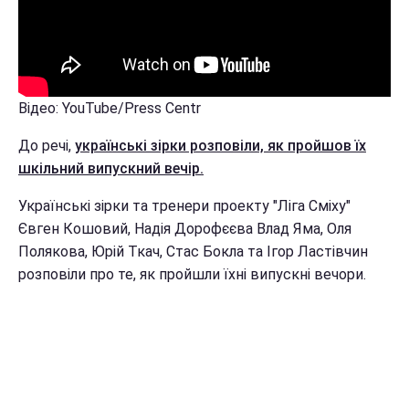
Відео: YouTube/Press Centr
До речі,
українські зірки розповіли, як пройшов їх
шкільний випускний вечір.
Українські зірки та тренери проекту "Ліга Сміху"
Євген Кошовий, Надія Дорофєєва Влад Яма, Оля
Полякова, Юрій Ткач, Стас Бокла та Ігор Ластівчин
розповіли про те, як пройшли їхні випускні вечори.