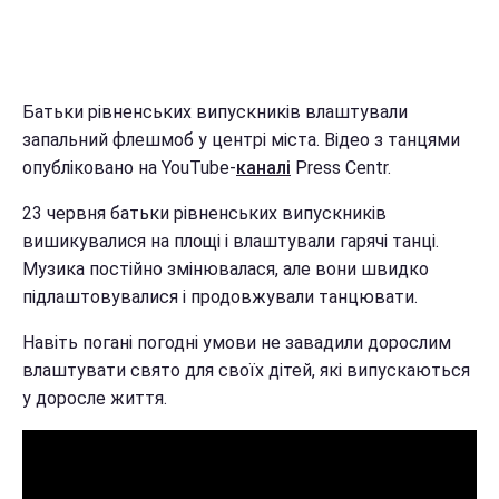
Батьки рівненських випускників влаштували
запальний флешмоб у центрі міста. Відео з танцями
опубліковано на YouTube-
каналі
Press Centr.
23 червня батьки рівненських випускників
вишикувалися на площі і влаштували гарячі танці.
Музика постійно змінювалася, але вони швидко
підлаштовувалися і продовжували танцювати.
Навіть погані погодні умови не завадили дорослим
влаштувати свято для своїх дітей, які випускаються
у доросле життя.