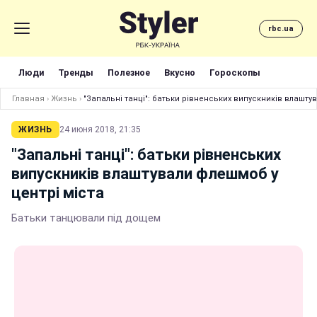
rbc.ua
Люди
Тренды
Полезное
Вкусно
Гороскопы
Главная
›
Жизнь
›
"Запальні танці": батьки рівненських випускників влашту
ЖИЗНЬ
24 июня 2018, 21:35
"Запальні танці": батьки рівненських
випускників влаштували флешмоб у
центрі міста
Батьки танцювали під дощем