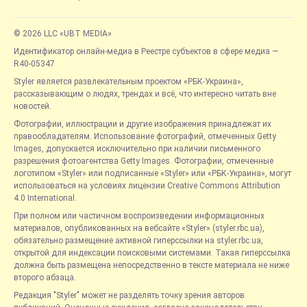
© 2026 LLC «UBT MEDIA»
Идентификатор онлайн-медиа в Реестре субъектов в сфере медиа —
R40-05347
Styler является развлекательным проектом «РБК-Украина»,
рассказывающим о людях, трендах и всё, что интересно читать вне
новостей.
Фотографии, иллюстрации и другие изображения принадлежат их
правообладателям. Использование фотографий, отмеченных Getty
Images, допускается исключительно при наличии письменного
разрешения фотоагентства Getty Images. Фотографии, отмеченные
логотипом «Styler» или подписанные «Styler» или «РБК-Украина», могут
использоваться на условиях лицензии Creative Commons Attribution
4.0 International.
При полном или частичном воспроизведении информационных
материалов, опубликованных на вебсайте «Styler» (styler.rbc.ua),
обязательно размещение активной гиперссылки на styler.rbc.ua,
открытой для индексации поисковыми системами. Такая гиперссылка
должна быть размещена непосредственно в тексте материала не ниже
второго абзаца.
Редакция "Styler" может не разделять точку зрения авторов