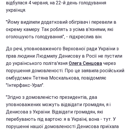
відбулася 4 червня, на 22-й день голодування
українця.
"Йому виділили додатковий обігрівач і перевели в
окрему камеру. Так роблять з усіма в'язнями, які
оголошують голодування", - підкреслив він.
До речі, уповноваженого Верховної ради України з
прав людини Людмилу Денисову в Росії не пустили
до українського політв'язня
Олега Сенцова
через
порушення домовленості. Про це заявила російський
омбудсмен Тетяна Москалькова, повідомляє
"Інтерфакс-Урал".
"Згідно з домовленістю президентів, два
уповноважених можуть відвідати громадян, я і
Денисова з України. Відвідати громадян, які
перебувають під вартою: я в Україні, вона - тут. У
порушенні нашої домовленості Денисова приїхала