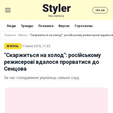
rbc.ua
Люди
Тренды
Полезное
Вкусно
Гороскопы
Главная
›
Жизнь
›
"Скаржиться на холод": російському режисерові вдалос
ЖИЗНЬ
17 июня 2018, 11:52
"Скаржиться на холод": російському
режисерові вдалося прорватися до
Сенцова
За час голодування українець сильно схуд