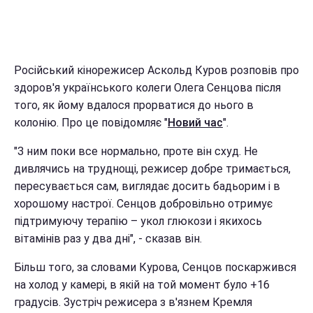
Російський кінорежисер Аскольд Куров розповів про
здоров'я українського колеги Олега Сенцова після
того, як йому вдалося прорватися до нього в
колонію. Про це повідомляє "
Новий час
".
"З ним поки все нормально, проте він схуд. Не
дивлячись на труднощі, режисер добре тримається,
пересувається сам, виглядає досить бадьорим і в
хорошому настрої. Сенцов добровільно отримує
підтримуючу терапію – укол глюкози і якихось
вітамінів раз у два дні", - сказав він.
Більш того, за словами Курова, Сенцов поскаржився
на холод у камері, в якій на той момент було +16
градусів. Зустріч режисера з в'язнем Кремля