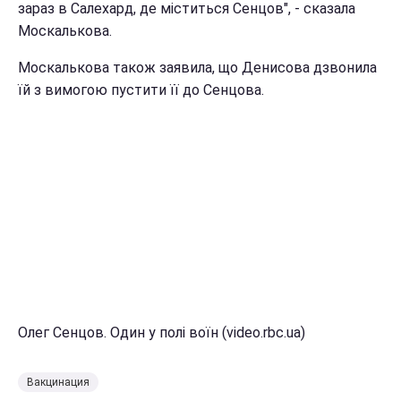
зараз в Салехард, де міститься Сенцов", - сказала
Москалькова.
Москалькова також заявила, що Денисова дзвонила
їй з вимогою пустити її до Сенцова.
Олег Сенцов. Один у полі воїн (video.rbc.ua)
Вакцинация