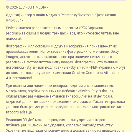
© 2026 LLC «UBT MEDIA»
Идентификатор онлайн-медиа в Реестре субъектов в сфере медиа —
R40-05347
Styler является развлекательным проектом «РБК-Украина»,
рассказывающим о людях, трендах и всё, что интересно читать вне
новостей.
Фотографии, иллюстрации и другие изображения принадлежат их
правообладателям. Использование фотографий, отмеченных Getty
Images, допускается исключительно при наличии письменного
разрешения фотоагентства Getty Images. Фотографии, отмеченные
логотипом «Styler» или подписанные «Styler» или «РБК-Украина», могут
использоваться на условиях лицензии Creative Commons Attribution
4.0 International.
При полном или частичном воспроизведении информационных
материалов, опубликованных на вебсайте «Styler» (styler.rbc.ua),
обязательно размещение активной гиперссылки на styler.rbc.ua,
открытой для индексации поисковыми системами. Такая гиперссылка
должна быть размещена непосредственно в тексте материала не ниже
второго абзаца.
Редакция "Styler" может не разделять точку зрения авторов
публикаций. Оценочные суждения, согласно законодательству
Украины, не подлежат опровержению и доказыванию их правдивости.