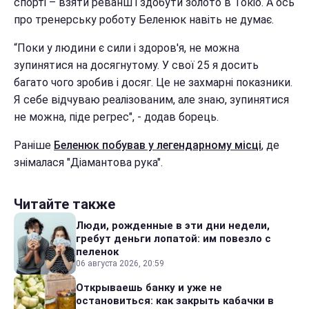
спорті – взяти реванш і здобути золото в Токіо. А ось
про тренерську роботу Беленюк навіть не думає.
“Поки у людини є сили і здоров'я, не можна
зупинятися на досягнутому. У свої 25 я досить
багато чого зробив і досяг. Це не захмарні показники.
Я себе відчуваю реалізованим, але знаю, зупинятися
не можна, піде регрес", - додав борець.
Раніше
Беленюк побував у легендарному місці
, де
знімалася "Діамантова рука".
Читайте также
Люди, рожденные в эти дни недели,
гребут деньги лопатой: им повезло с
пеленок
06 августа 2026, 20:59
Открываешь банку и уже не
остановиться: как закрыть кабачки в