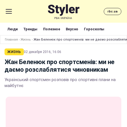
rbc.ua
Люди
Тренды
Полезное
Вкусно
Гороскопы
Главная
›
Жизнь
›
Жан Беленюк про спортсменів: ми не даємо розслаблят
ЖИЗНЬ
02 декабря 2016, 16:06
Жан Беленюк про спортсменів: ми не
даємо розслаблятися чиновникам
Український спортсмен розповів про спортивні плани на
майбутнє