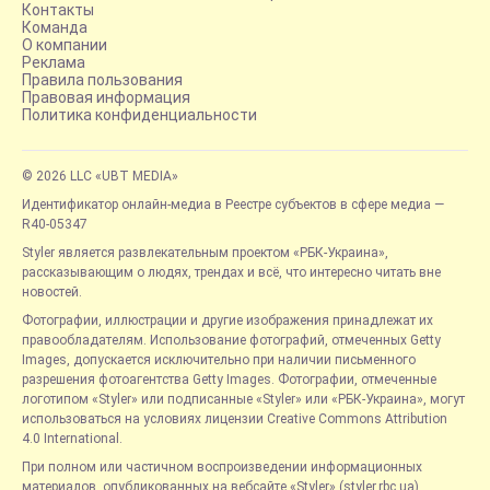
Контакты
Команда
О компании
Реклама
Правила пользования
Правовая информация
Политика конфиденциальности
© 2026 LLC «UBT MEDIA»
Идентификатор онлайн-медиа в Реестре субъектов в сфере медиа —
R40-05347
Styler является развлекательным проектом «РБК-Украина»,
рассказывающим о людях, трендах и всё, что интересно читать вне
новостей.
Фотографии, иллюстрации и другие изображения принадлежат их
правообладателям. Использование фотографий, отмеченных Getty
Images, допускается исключительно при наличии письменного
разрешения фотоагентства Getty Images. Фотографии, отмеченные
логотипом «Styler» или подписанные «Styler» или «РБК-Украина», могут
использоваться на условиях лицензии Creative Commons Attribution
4.0 International.
При полном или частичном воспроизведении информационных
материалов, опубликованных на вебсайте «Styler» (styler.rbc.ua),