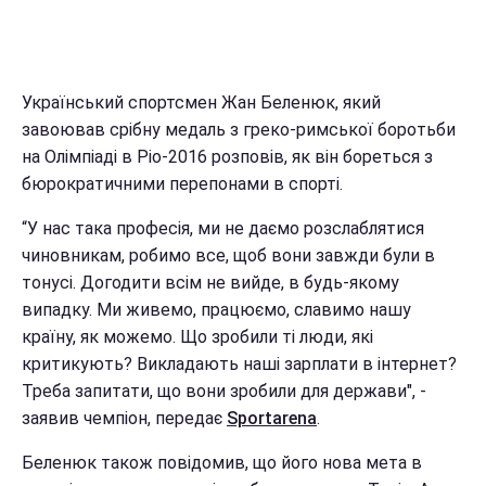
Український спортсмен Жан Беленюк, який
завоював срібну медаль з греко-римської боротьби
на Олімпіаді в Ріо-2016 розповів, як він бореться з
бюрократичними перепонами в спорті.
“У нас така професія, ми не даємо розслаблятися
чиновникам, робимо все, щоб вони завжди були в
тонусі. Догодити всім не вийде, в будь-якому
випадку. Ми живемо, працюємо, славимо нашу
країну, як можемо. Що зробили ті люди, які
критикують? Викладають наші зарплати в інтернет?
Треба запитати, що вони зробили для держави", -
заявив чемпіон, передає
Sportarena
.
Беленюк також повідомив, що його нова мета в