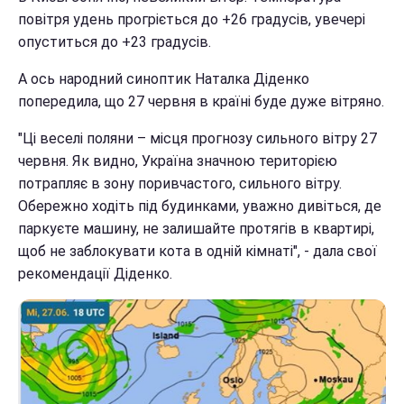
повітря удень прогріється до +26 градусів, увечері
опуститься до +23 градусів.
А ось народний синоптик Наталка Діденко
попередила, що 27 червня в країні буде дуже вітряно.
"Ці веселі поляни – місця прогнозу сильного вітру 27
червня. Як видно, Україна значною територією
потрапляє в зону поривчастого, сильного вітру.
Обережно ходіть під будинками, уважно дивіться, де
паркуєте машину, не залишайте протягів в квартирі,
щоб не заблокувати кота в одній кімнаті", - дала свої
рекомендації Діденко.