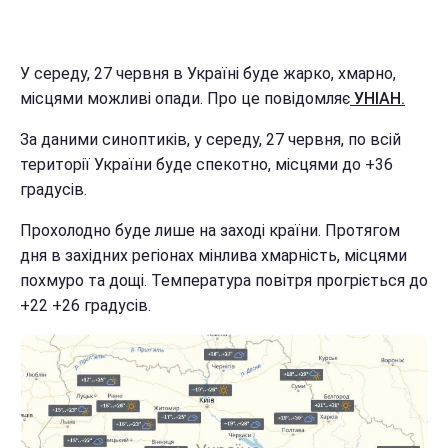
У середу, 27 червня в Україні буде жарко, хмарно,
місцями можливі опади. Про це повідомляє
УНІАН.
За даними синоптиків, у середу, 27 червня, по всій
території України буде спекотно, місцями до +36
градусів.
Прохолодно буде лише на заході країни. Протягом
дня в західних регіонах мінлива хмарність, місцями
похмуро та дощі. Температура повітря прогріється до
+22 +26 градусів.