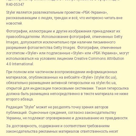
R40-05347
Styler является развлекательным проектом «РБК-Украина»,
рассказывающим о людях, трендах и всё, что интересно читать вне
новостей.
Фотографии, иллюстрации и другие изображения принадлежат их
правообладателям. Использование фотографий, отмеченных Getty
Images, допускается исключительно при наличии письменного
разрешения фотоагентства Getty Images. Фотографии, отмеченные
логотипом «Styler» или подписанные «Styler» или «РБК-Украина», могут
использоваться на условиях лицензии Creative Commons Attribution
4.0 International.
При полном или частичном воспроизведении информационных
материалов, опубликованных на вебсайте «Styler» (styler.rbc.ua),
обязательно размещение активной гиперссылки на styler.rbc.ua,
открытой для индексации поисковыми системами. Такая гиперссылка
должна быть размещена непосредственно в тексте материала не ниже
второго абзаца.
Редакция "Styler" может не разделять точку зрения авторов
публикаций. Оценочные суждения, согласно законодательству
Украины, не подлежат опровержению и доказыванию их правдивости.
За достоверность, содержание и соответствие требованиям
законодательства рекламных материалов ответственность несет