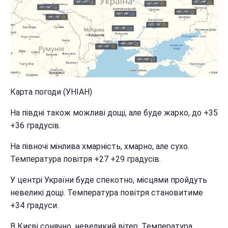
Карта погоди (УНІАН)
На півдні також можливі дощі, але буде жарко, до +35
+36 градусів.
На півночі мінлива хмарність, хмарно, але сухо.
Температура повітря +27 +29 градусів.
У центрі України буде спекотно, місцями пройдуть
невеликі дощі. Температура повітря становитиме
+34 градуси.
В Києві сонячно, невеликий вітер. Температура