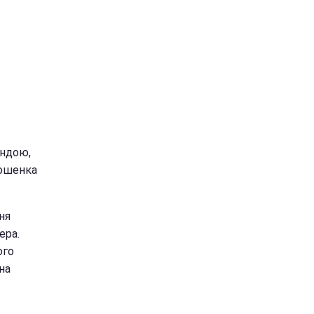
андою,
рошенка
ня
ера.
ого
на