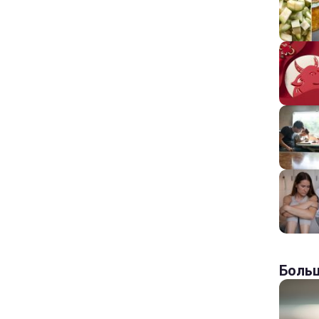
Больш