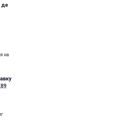
 де
я на
тавку
Z89
иг