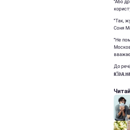
"Або д
користу
"Так, ж
Соня М
"Не по
Москові
вважає
До речі
в'їзд н
Чита