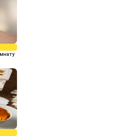
омнату