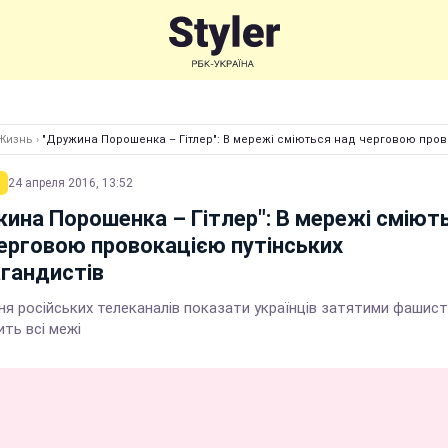
Жизнь
›
"Дружина Порошенка – Гітлер": В мережі сміються над черговою пров
24 апреля 2016, 13:52
ина Порошенка – Гітлер": В мережі сміют
ерговою провокацією путінських
гандистів
ня російських телеканалів показати українців затятими фашис
ть всі межі