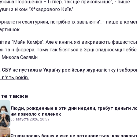
ружина Порошенка – Гітлер, так ще прикольніше", - пише
вач з ніком "Х*кадрового Київ".
урналісти схалтурили, потрібно їх звільняти", - пише в ком
артинюк.
мітив "Майн Камфа". Але є книги, які викривають фашистсь
ї та її фюрера. Тому так бісяться в Зірці спадкоємці Геббел
 Микола Селявін.
,
СБУ не пустила в Україну російську журналістку і заборо
а п'ять років.
йте также
Люди, рожденные в эти дни недели, гребут деньги л
им повезло с пеленок
06 августа 2026, 20:59
Открываешь банку и уже не остановиться: как закры