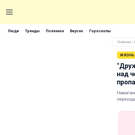
Люди
Тренды
Полезное
Вкусно
Гороскопы
Главная
›
ЖИЗНЬ
"Друж
над ч
пропа
Намаган
переходи