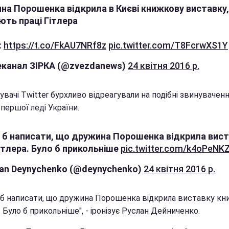
на Порошенка відкрила в Києві книжкову виставку,
ють праці Гітлера
:
https://t.co/FkAU7NRf8z
pic.twitter.com/T8FcrwXS1Y
еканал ЗІРКА (@zvezdanews)
24 квітня 2016 р.
вачі Twitter бурхливо відреагували на подібні звинуваченн
першої леді України.
 б написати, що дружина Порошенка відкрила вис
ітлера. Було б прикольніше
pic.twitter.com/k4oPeNK
lan Deynychenko (@deynychenko)
24 квітня 2016 р.
 б написати, що дружина Порошенка відкрила виставку кн
. Було б прикольніше", - іронізує Руслан Дейниченко.