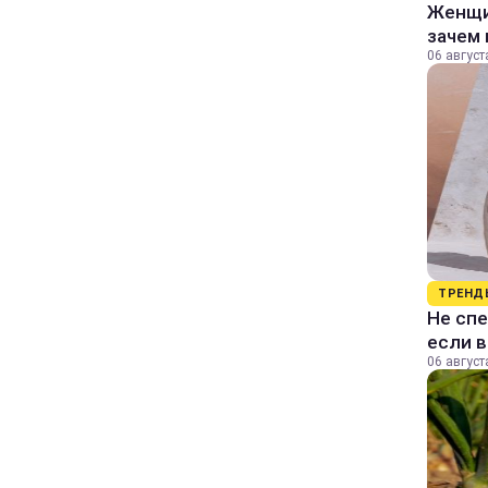
Женщин
зачем 
06 август
ТРЕНД
Не спе
если 
06 август