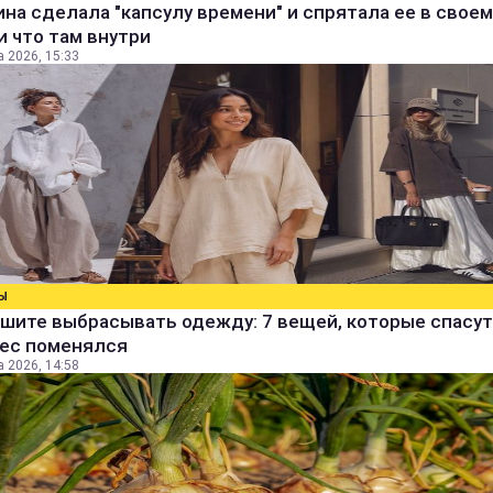
а сделала "капсулу времени" и спрятала ее в своем
и что там внутри
а 2026, 15:33
Ы
шите выбрасывать одежду: 7 вещей, которые спасут
вес поменялся
а 2026, 14:58