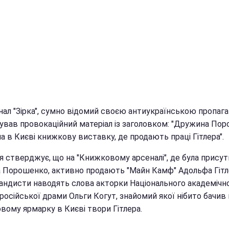
нал "Зірка", сумно відомий своєю антиукраїнською пропаг
кував провокаційний матеріал із заголовком: "Дружина По
а в Києві книжкову виставку, де продають праці Гітлера".
я стверджує, що на "Книжковому арсеналі", де була присут
 Порошенко, активно продають "Майн Камф" Адольфа Гітл
андисти наводять слова акторки Національного академічн
російської драми Ольги Когут, знайомий якої нібито бачив 
вому ярмарку в Києві твори Гітлера.