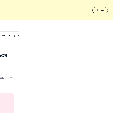
rbc.ua
окацією путінських пропагандистів
ься
тами вже