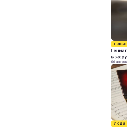
ПОЛЕЗ
Гениал
в жару
06 август
ЛЮДИ