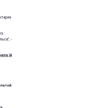
ентарях
ку
ьса", -
нила їй
опатой:
ть