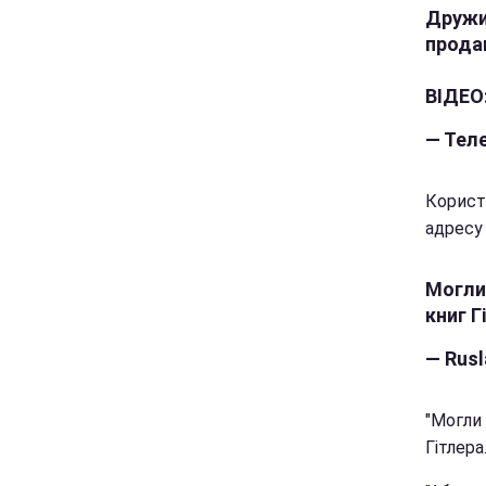
Дружи
прода
ВІДЕО
— Тел
Користу
адресу 
Могли
книг Г
— Rus
"Могли
Гітлера