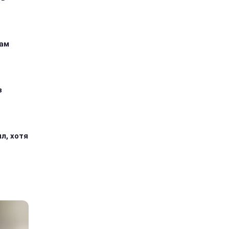
кам
з
л, хотя