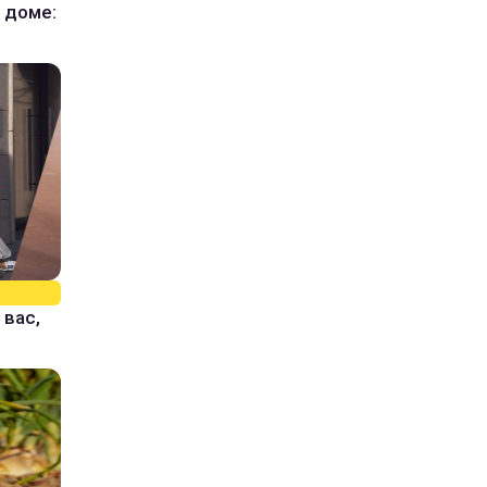
 доме:
 вас,