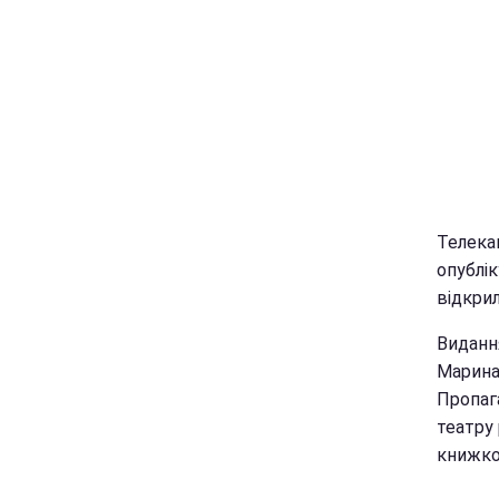
Телека
опублі
відкрил
Виданн
Марина
Пропаг
театру 
книжко