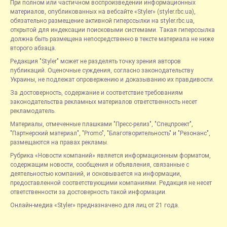
При полном или частичном воспроизведении информационных
материалов, опубликованных на вебсайте «Styler» (styler.rbc.ua),
обязательно размещение активной гиперссылки на styler.rbc.ua,
открытой для индексации поисковыми системами. Такая гиперссылка
должна быть размещена непосредственно в тексте материала не ниже
второго абзаца.
Редакция "Styler" может не разделять точку зрения авторов
публикаций. Оценочные суждения, согласно законодательству
Украины, не подлежат опровержению и доказыванию их правдивости.
За достоверность, содержание и соответствие требованиям
законодательства рекламных материалов ответственность несет
рекламодатель.
Материалы, отмеченные плашками "Пресс-релиз", "Спецпроект",
"Партнерский материал", "Promo", "Благотворительность" и "Резонанс",
размещаются на правах рекламы.
Рубрика «Новости компаний» является информационным форматом,
содержащим новости, сообщения и объявления, связанные с
деятельностью компаний, и основывается на информации,
предоставленной соответствующими компаниями. Редакция не несет
ответственности за достоверность такой информации.
Онлайн-медиа «Styler» предназначено для лиц от 21 года.