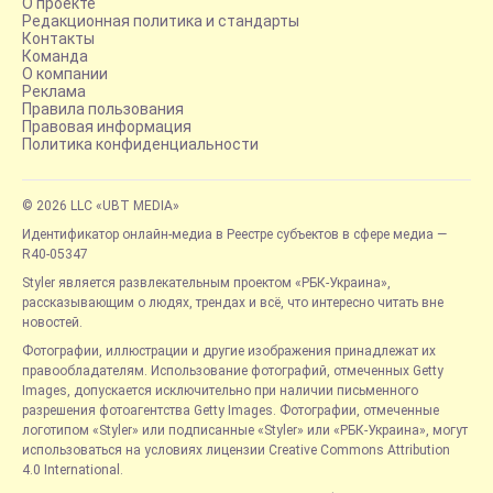
О проекте
Редакционная политика и стандарты
Контакты
Команда
О компании
Реклама
Правила пользования
Правовая информация
Политика конфиденциальности
© 2026 LLC «UBT MEDIA»
Идентификатор онлайн-медиа в Реестре субъектов в сфере медиа —
R40-05347
Styler является развлекательным проектом «РБК-Украина»,
рассказывающим о людях, трендах и всё, что интересно читать вне
новостей.
Фотографии, иллюстрации и другие изображения принадлежат их
правообладателям. Использование фотографий, отмеченных Getty
Images, допускается исключительно при наличии письменного
разрешения фотоагентства Getty Images. Фотографии, отмеченные
логотипом «Styler» или подписанные «Styler» или «РБК-Украина», могут
использоваться на условиях лицензии Creative Commons Attribution
4.0 International.