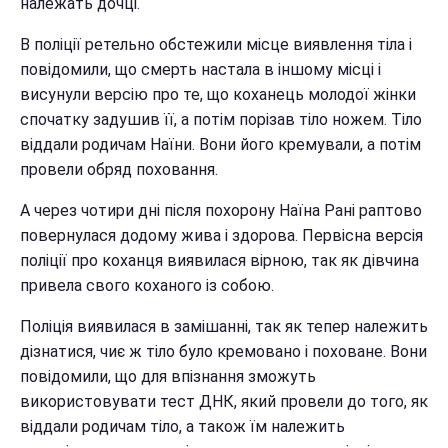
належать дочці.
В поліції ретельно обстежили місце виявлення тіла і
повідомили, що смерть настала в іншому місці і
висунули версію про те, що коханець молодої жінки
спочатку задушив її, а потім порізав тіло ножем. Тіло
віддали родичам Наїни. Вони його кремували, а потім
провели обряд поховання.
А через чотири дні після похорону Наїна Рані раптово
повернулася додому жива і здорова. Первісна версія
поліції про коханця виявилася вірною, так як дівчина
привела свого коханого із собою.
Поліція виявилася в замішанні, так як тепер належить
дізнатися, чиє ж тіло було кремовано і поховане. Вони
повідомили, що для впізнання зможуть
використовувати тест ДНК, який провели до того, як
віддали родичам тіло, а також їм належить