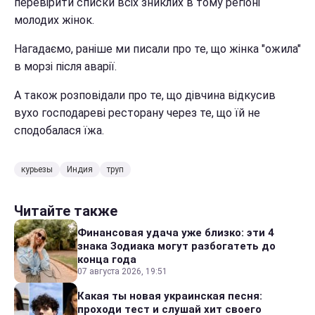
перевірити списки всіх зниклих в тому регіоні
молодих жінок.
Нагадаємо, раніше ми писали про те, що жінка "ожила"
в морзі після аварії.
А також розповідали про те, що дівчина відкусив
вухо господареві ресторану через те, що їй не
сподобалася їжа.
курьезы
Индия
труп
Читайте также
Финансовая удача уже близко: эти 4
знака Зодиака могут разбогатеть до
конца года
07 августа 2026, 19:51
Какая ты новая украинская песня:
проходи тест и слушай хит своего