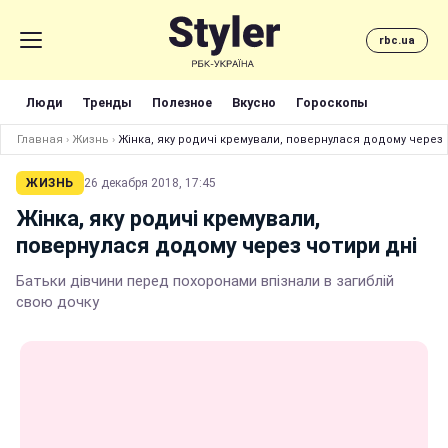
rbc.ua
Люди
Тренды
Полезное
Вкусно
Гороскопы
Главная
›
Жизнь
›
Жінка, яку родичі кремували, повернулася додому через 
ЖИЗНЬ
26 декабря 2018, 17:45
Жінка, яку родичі кремували,
повернулася додому через чотири дні
Батьки дівчини перед похоронами впізнали в загиблій
свою дочку