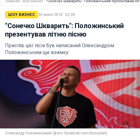
Главная
›
Шоу бизнес
›
"Сонечко Шкварить": Положинський презентував лі
ШОУ БИЗНЕС
30 июня 2018 · 02:08
"Сонечко Шкварить": Положинський
презентував літню пісню
Приспів цієї пісні був написаний Олександром
Положинським ще взимку
Олександр Положинський (фото: facebook.com/boovyeah)