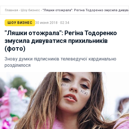
Главная
›
Шоу бизнес
›
"Ляшки отожрала": Регіна Тодоренко змусила дивув
ШОУ БИЗНЕС
30 июня 2018 · 02:34
"Ляшки отожрала": Регіна Тодоренко
змусила дивуватися прихильників
(фото)
Знову думки підписників телеведучої кардинально
розділилося