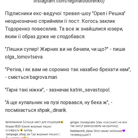
instagram.com/reginatodorenko)
Підписники екс-ведучої тревел-шоу "Орел і Решка"
неоднозначно сприйняли її пост. Когось заклик
Тодоренко повеселив. Та все ж знайшлися юзери,
яким її образ дуже не сподобався.
"Ляшки супер! Жирних ви не бачили, чи що?" - пише
olga_lomovtseva.
"Регіна, і як вам не соромно так нахабно брехати нам",
- сміється bagrova.mari.
"Гарні такі ніжки", - зазначає katrin_sevastopol.
"А ще купальник на пузі порвався, ну бека ж", -
посміхається shpak_dinarik.