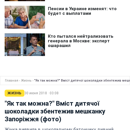
Главная
›
Жизнь
›
"Як так можна?" Вміст дитячої шоколадки збентежив меш
ЖИЗНЬ
30 июня 2018 · 03:08
"Як так можна?" Вміст дитячої
шоколадки збентежив мешканку
Запоріжжя (фото)
Жінка виявила в шоколадному батончику дивний