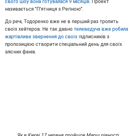
свого шоу вона готувалася 9 місяців
. Проект
називається "П'ятниця з Регіною".
До речі, Тодоренко вже не в перший раз тролить
своїх хейтеров. Не так давно
телеведуча вже робила
жартівливе звернення до своїх п
ідписників з
пропозицією створити спеціальний день для своїх
злісних фанів.
Як в Києві 17 червня пройшов Марш рівності