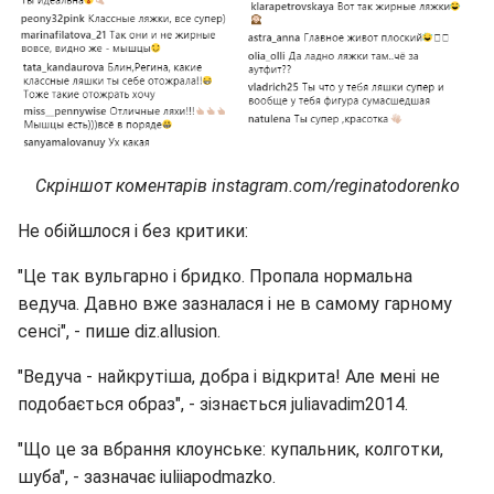
Скріншот коментарів instagram.com/reginatodorenko
Не обійшлося і без критики:
"Це так вульгарно і бридко. Пропала нормальна
ведуча. Давно вже зазналася і не в самому гарному
сенсі", - пише diz.allusion.
"Ведуча - найкрутіша, добра і відкрита! Але мені не
подобається образ", - зізнається juliavadim2014.
"Що це за вбрання клоунське: купальник, колготки,
шуба", - зазначає iuliiapodmazko.