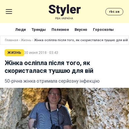
rbc.ua
Люди
Тренды
Полезное
Вкусно
Гороскопы
Главная
›
Жизнь
›
Жінка осліпла після того, як скористалася тушшю для вій
ЖИЗНЬ
30 июня 2018 · 03:43
Жінка осліпла після того, як
скористалася тушшю для вій
50-річна жінка отримала серйозну інфекцію