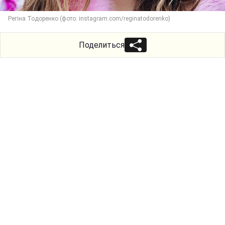
Регіна Тодоренко (фото: instagram.com/reginatodorenko)
Поделиться