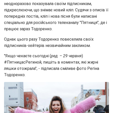
неодноразово показувала своїм підписникам,
підкреслюючи, що знімає новий кліп. Судячи з описів її
попередніх постів, кліп і нова пісня були написані
спеціально для російського телеканалу "Пятниця", де і
працює зараз Тодоренко.
Однак цього разу Тодоренко повеселила своїх
підписників-хейтерів незвичайним закликом.
"Якщо чекаєте сьогодні (
ред. – 29 червня
)
#ПятницасРегиной, пишіть в коментах, які жирні
ляшки отожрала", - підписала сміливе фото Регіна
Тодоренко.