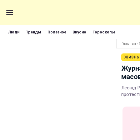
Люди
Тренды
Полезное
Вкусно
Гороскопы
Главная
›
ЖИЗНЬ
Журна
масов
Леонід 
протест