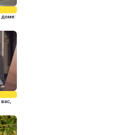
 доме:
 вас,