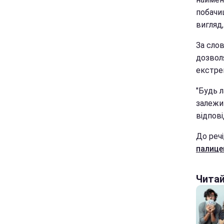
побачиш
вигляд,
За слов
дозвол
екстрем
"Будь л
залежи
відпові
До речі
палице
Чита