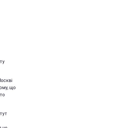
ту
Москві
ому, що
Хто
 тут
п не