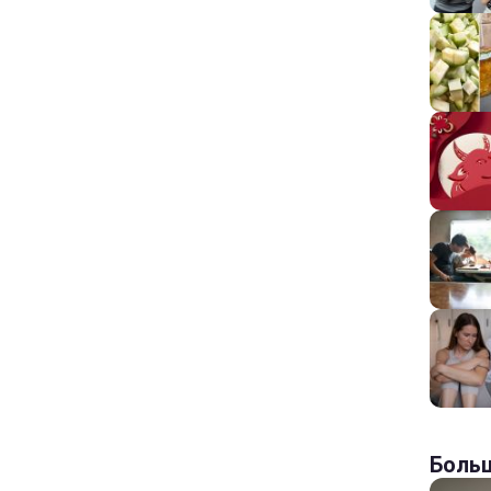
Больш