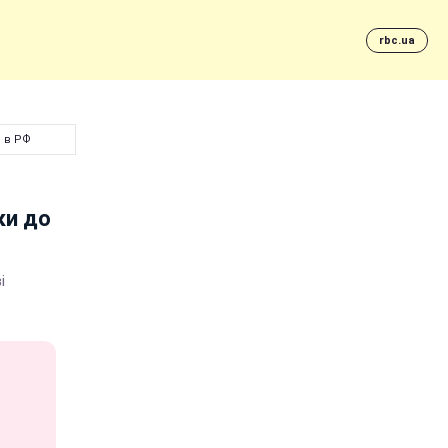
rbc.ua
в в РФ
ки до
і