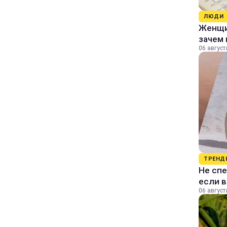
ЛЮДИ
Женщин
зачем 
06 август
ТРЕНД
Не спе
если 
06 август