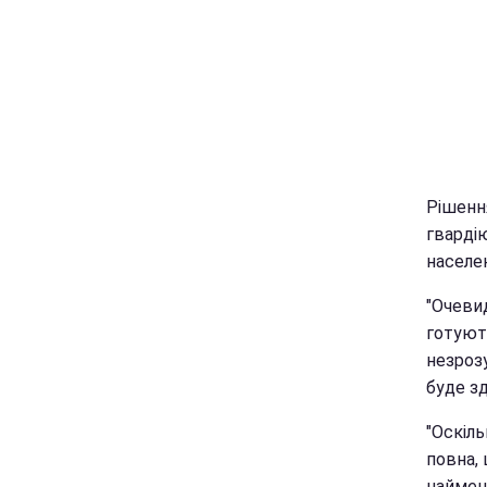
Рішенн
гварді
населе
"Очевид
готують
незрозу
буде зд
"Оскіль
повна,
наймен