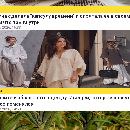
а сделала "капсулу времени" и спрятала ее в своем
и что там внутри
а 2026, 15:33
Ы
шите выбрасывать одежду: 7 вещей, которые спасут
вес поменялся
а 2026, 14:58