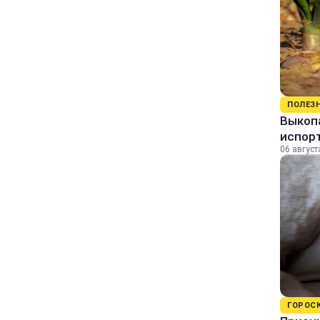
ПОЛЕЗ
Выкопа
испор
06 август
ГОРОС