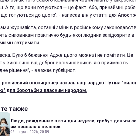
. А те, що вони готуються — це факт. Або, принаймні, роб
 що готуються до цього", - написав він у статті для
Апостр
ами журналіста, останні зміни в російському законодавств
ять силовикам практично будь-якої людини запідозрити в
ізмі і затримати.
аска. Було б бажання. Адже цього можна і не помітити. Це
ть виключно від доброї волі чиновників, які приймають
дне рішення", - вважає публіцист.
,
російський опозиціонер назвав нацгвардію Путіна "сило
ю" для боротьби з власним народом.
йте также
Люди, рожденные в эти дни недели, гребут деньги л
им повезло с пеленок
06 августа 2026, 20:59