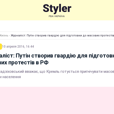
Жизнь
›
Журналіст: Путін створив гвардію для підготовки до масових протесті
10 апреля 2016, 16:44
ліст: Путін створив гвардію для підготов
их протестів в РФ
Радзіховський вважає, що Кремль готується пригнічувати масов
и населення