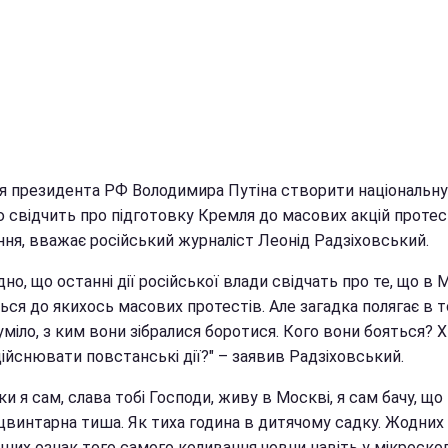
я президента РФ Володимира Путіна створити національну
ю свідчить про підготовку Кремля до масових акцій протес
ння, вважає російський журналіст Леонід Радзіховський.
но, що останні дії російської влади свідчать про те, що в 
ся до якихось масових протестів. Але загадка полягає в т
міло, з ким вони зібралися боротися. Кого вони бояться? 
ійснювати повстанські дії?" – заявив Радзіховський.
ки я сам, слава тобі Господи, живу в Москві, я сам бачу, що
 цвинтарна тиша. Як тиха година в дитячому садку. Жодних
ших ознак того самого коливання човни навіть у мікроско