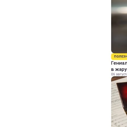
ПОЛЕЗ
Гениал
в жару
06 август