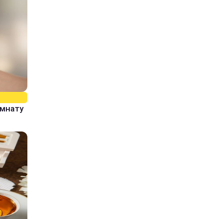
омнату