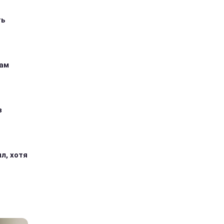
ть
кам
з
л, хотя