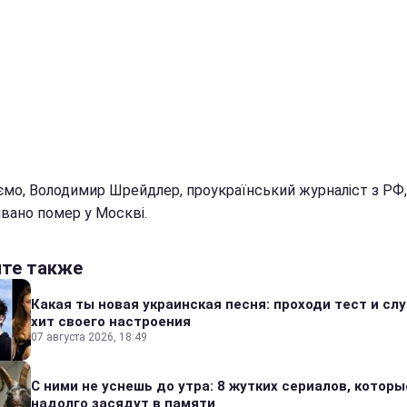
ємо, Володимир Шрейдлер, проукраїнський журналіст з РФ,
івано помер у Москві.
йте также
Какая ты новая украинская песня: проходи тест и сл
хит своего настроения
07 августа 2026, 18:49
С ними не уснешь до утра: 8 жутких сериалов, которы
надолго засядут в памяти