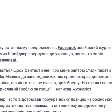
му останньому повідомленні в
Facebook
російський журнал
мир Шрейдлер звернувся до українців, росіян та своїх
зичливці.
вається щось фантастичне! Про мене раптом стали писати р
Від Маркіна до запсевданимлених провокаторів, дешевих т
віше, що ніхто так і не сказав, що я брешу! Ніхто так і не ск
рисливий і роблю за гроші", – написав журналіст.
ер часто відстоював проукраїнську позицію на російськи
ндистських телеканалах, і в останньому повідомленні у
ежі розповів про свої принципи.