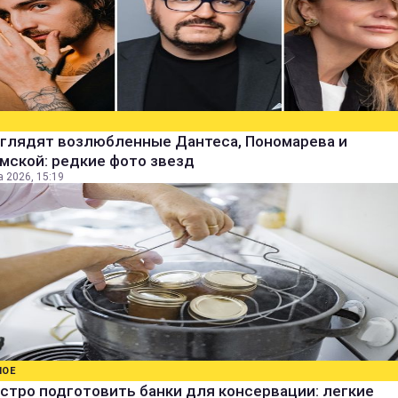
ыглядят возлюбленные Дантеса, Пономарева и
мской: редкие фото звезд
а 2026, 15:19
НОЕ
стро подготовить банки для консервации: легкие