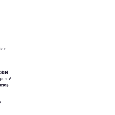
іст
ізні
ролів!
азав,
х