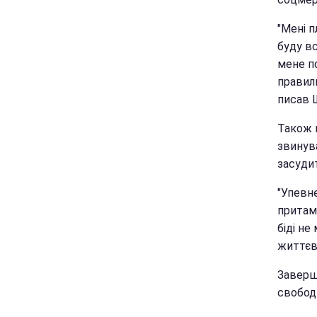
"Мені 
буду вс
мене по
правиль
писав 
Також п
звинува
засуди
"Упевне
притам
біді не
життєв
Заверш
свобод