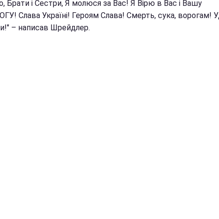
о, Брати і Сестри, Я молюся за Вас! Я Вірю в Вас і Вашу
У! Слава Україні! Героям Слава! Смерть, сука, ворогам! У
и!" – написав Шрейдлер.