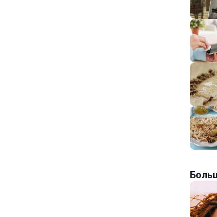
Больш