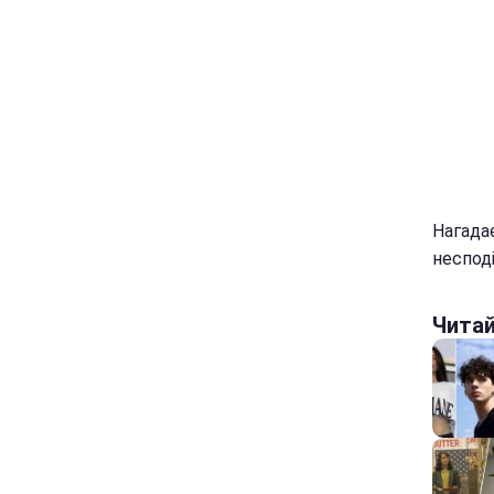
Нагада
неспод
Чита