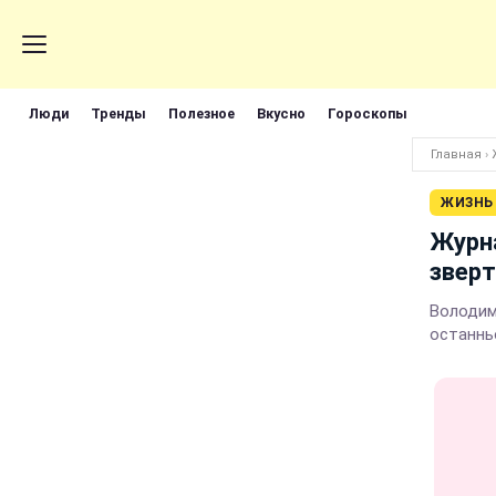
Люди
Тренды
Полезное
Вкусно
Гороскопы
Главная
›
ЖИЗНЬ
Журна
зверт
Володим
останнь