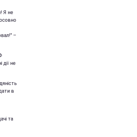
! Я не
тосовно
вал!" –
Ф
 дії не
юдяність
дати в
ачі та