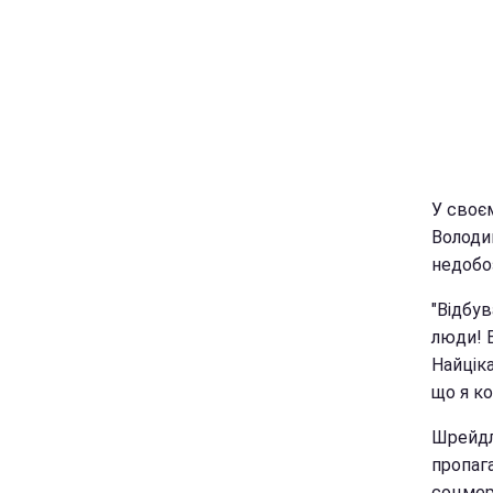
У своє
Володи
недобо
"Відбу
люди! 
Найціка
що я ко
Шрейдл
пропага
соцмер