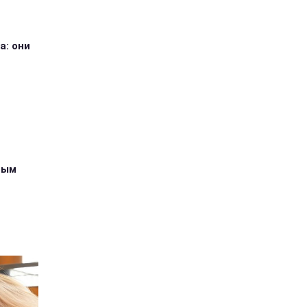
а: они
ным