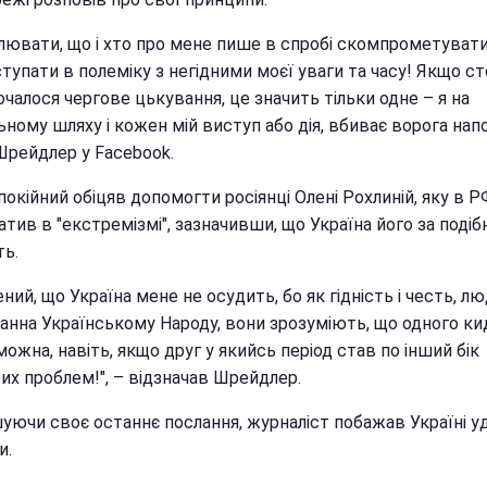
плювати, що і хто про мене пише в спробі скомпрометувати
тупати в полеміку з негідними моєї уваги та часу! Якщо с
чалося чергове цькування, це значить тільки одне – я на
ному шляху і кожен мій виступ або дія, вбиває ворога напо
Шрейдлер у Facebook.
окійний обіцяв допомогти росіянці Олені Рохлиній, яку в Р
тив в "екстремізмі", зазначивши, що Україна його за подібні
ть.
ний, що Україна мене не осудить, бо як гідність і честь, л
анна Українському Народу, вони зрозуміють, що одного ки
 можна, навіть, якщо друг у якийсь період став по інший бік
их проблем!", – відзначав Шрейдлер.
уючи своє останнє послання, журналіст побажав Україні уд
и.