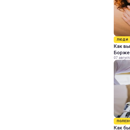
ЛЮДИ
Как в
Борже
07 август
ПОЛЕЗ
Как бы