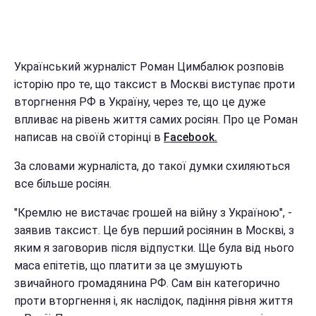
Український журналіст Роман Цимбалюк розповів
історію про те, що таксист в Москві виступає проти
вторгнення РФ в Україну, через те, що це дуже
впливає на рівень життя самих росіян. Про це Роман
написав на своїй сторінці в
Facebook.
За словами журналіста, до такої думки схиляються
все більше росіян.
"Кремлю не вистачає грошей на війну з Україною", -
заявив таксист. Це був перший росіянин в Москві, з
яким я заговорив після відпустки. Ще була від нього
маса епітетів, що платити за це змушують
звичайного громадянина РФ. Сам він категорично
проти вторгнення і, як наслідок, падіння рівня життя