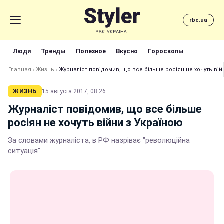
rbc.ua
Люди
Тренды
Полезное
Вкусно
Гороскопы
Главная
›
Жизнь
›
Журналіст повідомив, що все більше росіян не хочуть вій
ЖИЗНЬ
15 августа 2017, 08:26
Журналіст повідомив, що все більше
росіян не хочуть війни з Україною
За словами журналіста, в РФ назріває "революційна
ситуація"