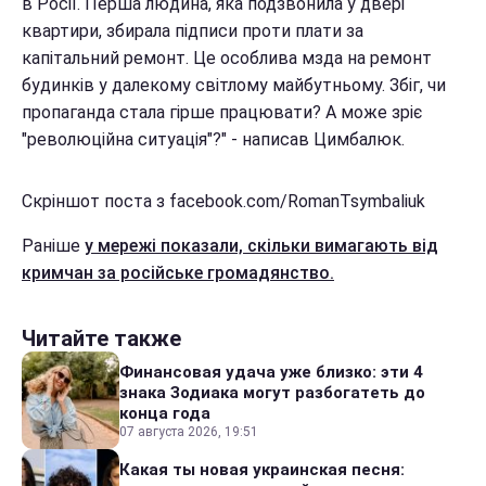
в Росії. Перша людина, яка подзвонила у двері
квартири, збирала підписи проти плати за
капітальний ремонт. Це особлива мзда на ремонт
будинків у далекому світлому майбутньому. Збіг, чи
пропаганда стала гірше працювати? А може зріє
"революційна ситуація"?" - написав Цимбалюк.
Скріншот поста з facebook.com/RomanTsymbaliuk
Раніше
у мережі показали, скільки вимагають від
кримчан за російське громадянство.
Читайте также
Финансовая удача уже близко: эти 4
знака Зодиака могут разбогатеть до
конца года
07 августа 2026, 19:51
Какая ты новая украинская песня: