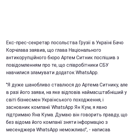
Екс-прес-секретар посольства Грузії в Україні Бачо
Корчілава заявив, що глава Національного
антикорупційного бюро Артем Ситник поспішив з
повідомленням про те, що співробітники СБУ
навчилися зламувати додаток WhatsApp.
"Я дуже шанобливо ставлюся до Артема Ситнику, але
в разі його заяви, на яке відповів наймасштабніший у
світі бізнесмен Українського походження, і
засновник компанії WhatsApp Ян Кум, я явно
підтримаю Яна Кума. Думаю він говорить правду, що
без відома його компанії зняти інформацію з
месенджера WhatsApp неможливо", - написав