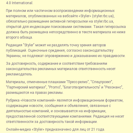
4.0 International.
При полном или частичном воспроизведении информационных
материалов, опубликованных на вебсайте «Styler» (styler.rbc.ua),
обязательно размещение активной гиперссылки на styler.rbc.ua,
открытой для индексации поисковыми системами. Такая гиперссылка
должна быть размещена непосредственно в тексте материала не ниже
второго абзаца.
Редакция "Styler" может не разделять точку зрения авторов
публикаций. Оценочные суждения, согласно законодательству
Украины, не подлежат опровержению и доказыванию их правдивости.
За достоверность, содержание и соответствие требованиям
законодательства рекламных материалов ответственность несет
рекламодатель.
Материалы, отмеченные плашками "Пресс-релиз", "Спецпроект",
"Партнерский материал", "Promo", "Благотворительность" и "Резонанс",
размещаются на правах рекламы.
Рубрика «Новости компаний» является информационным форматом,
содержащим новости, сообщения и объявления, связанные с
деятельностью компаний, и основывается на информации,
предоставленной соответствующими компаниями. Редакция не несет
ответственности за достоверность такой информации.
Онлайн-медиа «Styler» предназначено для лиц от 21 года.