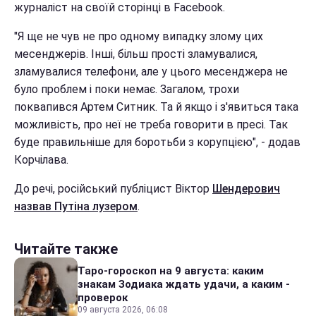
журналіст на своїй сторінці в Facebook.
"Я ще не чув не про одному випадку злому цих
месенджерів. Інші, більш прості зламувалися,
зламувалися телефони, але у цього месенджера не
було проблем і поки немає. Загалом, трохи
поквапився Артем Ситник. Та й якщо і з'явиться така
можливість, про неї не треба говорити в пресі. Так
буде правильніше для боротьби з корупцією", - додав
Корчілава.
До речі, російський публіцист Віктор
Шендерович
назвав Путіна лузером
.
Читайте также
Таро-гороскоп на 9 августа: каким
знакам Зодиака ждать удачи, а каким -
проверок
09 августа 2026, 06:08