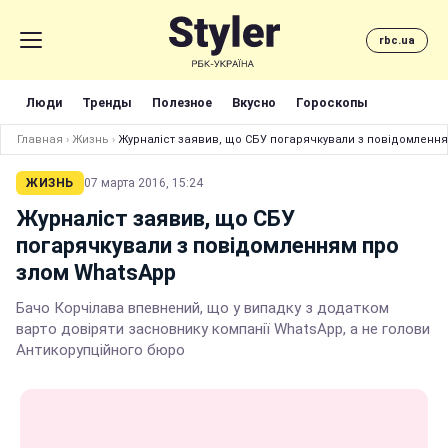
rbc.ua
Люди
Тренды
Полезное
Вкусно
Гороскопы
Главная
›
Жизнь
›
Журналіст заявив, що СБУ погарячкували з повідомленн
ЖИЗНЬ
07 марта 2016, 15:24
Журналіст заявив, що СБУ
погарячкували з повідомленням про
злом WhatsApp
Бачо Корчілава впевнений, що у випадку з додатком
варто довіряти засновнику компанії WhatsApp, а не голови
Антикорупційного бюро