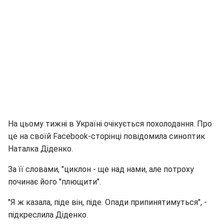
На цьому тижні в Україні очікується похолодання. Про
це на своїй Facebook-сторінці повідомила синоптик
Наталка Діденко.
За її словами, "циклон - ще над нами, але потроху
починає його "плющити".
"Я ж казала, піде він, піде. Опади припинятимуться", -
підкреслила Діденко.