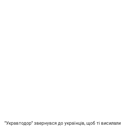
"Укравтодор" звернувся до українців, щоб ті висилали