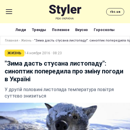
rbc.ua
Люди
Тренды
Полезное
Вкусно
Гороскопы
Главная
›
Жизнь
›
"Зима дасть стусана листопаду": синоптик попередила про
ЖИЗНЬ
14 ноября 2016 · 08:23
"Зима дасть стусана листопаду":
синоптик попередила про зміну погоди
в Україні
У другій половині листопада температура повітря
суттєво знизиться