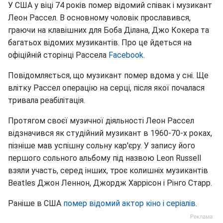
У США у віці 74 років помер відомий співак і музикант
Леон Рассел. В основному чоловік прославився,
граючи на клавішних для Боба Ділана, Джо Кокера та
багатьох відомих музикантів. Про це йдеться на
офіційній сторінці Рассела
Facebook
.
Повідомляється, що музикант помер вдома у сні. Ще
влітку Рассел операцію на серці, після якої почалася
тривала реабілітація.
Протягом своєї музичної діяльності Леон Рассел
відзначився як студійний музикант в 1960-70-х роках,
пізніше мав успішну сольну кар'єру. У запису його
першого сольного альбому під назвою Leon Russell
взяли участь, серед інших, троє колишніх музикантів
Beatles Джон Леннон, Джордж Харрісон і Рінго Старр.
Раніше в США
помер відомий актор кіно і серіалів
.