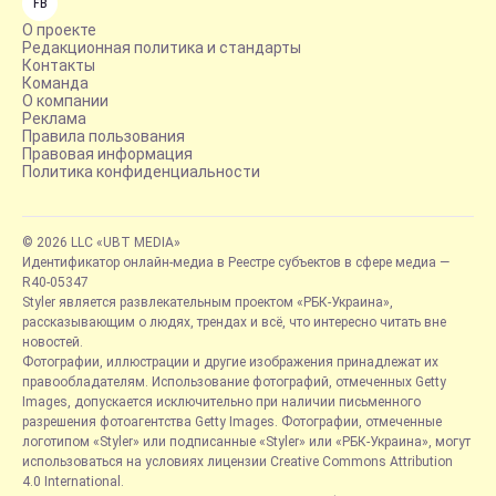
FB
О проекте
Редакционная политика и стандарты
Контакты
Команда
О компании
Реклама
Правила пользования
Правовая информация
Политика конфиденциальности
© 2026 LLC «UBT MEDIA»
Идентификатор онлайн-медиа в Реестре субъектов в сфере медиа —
R40-05347
Styler является развлекательным проектом «РБК-Украина»,
рассказывающим о людях, трендах и всё, что интересно читать вне
новостей.
Фотографии, иллюстрации и другие изображения принадлежат их
правообладателям. Использование фотографий, отмеченных Getty
Images, допускается исключительно при наличии письменного
разрешения фотоагентства Getty Images. Фотографии, отмеченные
логотипом «Styler» или подписанные «Styler» или «РБК-Украина», могут
использоваться на условиях лицензии Creative Commons Attribution
4.0 International.