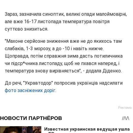
Зараз, зазначила синоптик, великі опади малоймовірні,
але вже 16-17 листопада температура повітря
суттєво знизиться.
"Махоне серйозне зниження вже не до якихось там
слабаків, 1-3 морозу, а до -10 і навіть нижче.
Щоправда, потім справжня зима дасть потиличника
чи підср*чника листопаду, щоб не пхався наперед, і
температура знову вирівняється", - додала Діденко.
До речі, "Укравтодор" попросив українців надсилати
фото засніжених доріг
.