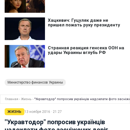
Министерство финансов Украины
Главная
›
Жизнь
›
"Укравтодор" попросив українців надсилати фото засніже
ЖИЗНЬ
13 ноября 2016 · 21:27
"Укравтодор" попросив українців
надсилати фото засніжених доріг