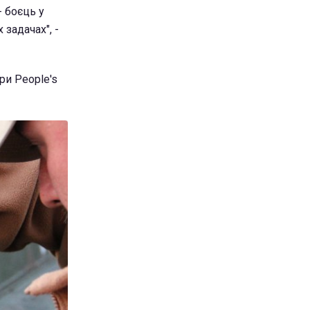
- боєць у
задачах", -
ри People's