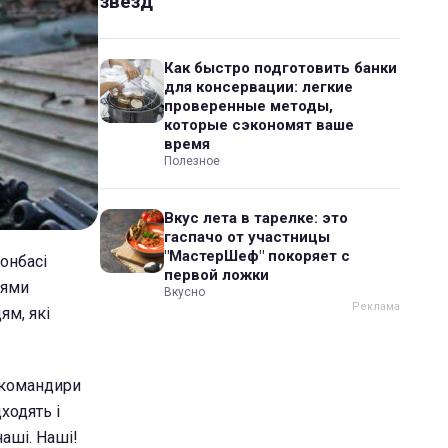
звезд
Как быстро подготовить банки
для консервации: легкие
проверенные методы,
которые сэкономят ваше
время
Полезное
Вкус лета в тарелке: это
гаспачо от участницы
"МастерШеф" покоряет с
онбасі
первой ложки
нями
Вкусно
ям, які
ь командири
ходять і
наші. Наші!