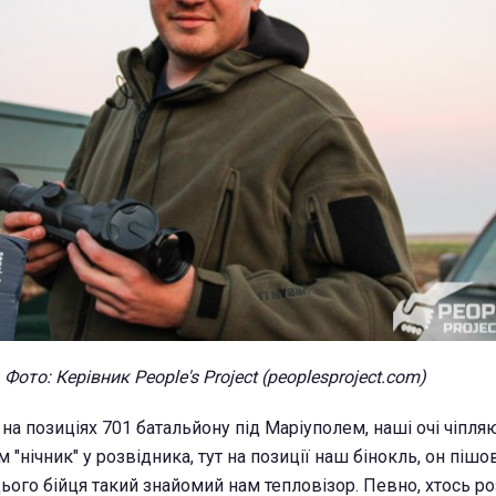
Фото: Керівник People's Project (peoplesproject.com)
на позиціях 701 батальйону під Маріуполем, наші очі чіпляю
ам "нічник" у розвідника, тут на позиції наш бінокль, он піш
ього бійця такий знайомий нам тепловізор. Певно, хтось роз