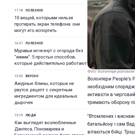
17:18
ПОЛЕЗНОЕ
10 вещей, которыми нельзя
протирать экран телефона: они
могут его испортить
16:37
ПОЛЕЗНОЕ
Муравьи исчезнут с огорода без
"химии": 5 простых способов,
которые действительно работают
Фото: Волонтери розповіли 
15:55
ВКУСНО
Волонтери People's 
Ажурные блины, которые не
необхідним спорядж
рвутся: рецепт с секретным
активісти в чергови
ингредиентом для идеальных
тримають оборону пі
дырочек
15:19
"Втомлених і виснаже
ЛЮДИ
Как выглядят возлюбленные
батальйону і сам Ва
Дантеса, Пономарева и
вітаються бійці. Трі