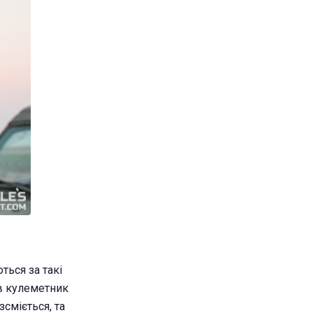
ться за такі
ов кулеметник
сміється, та