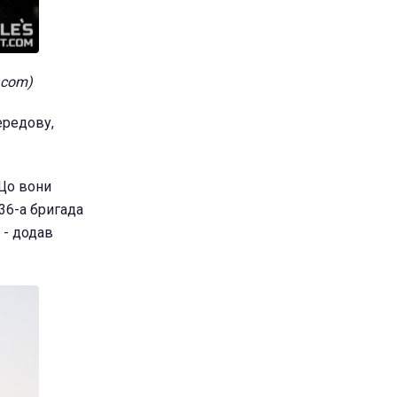
.com)
ередову,
 Що вони
36-а бригада
 - додав