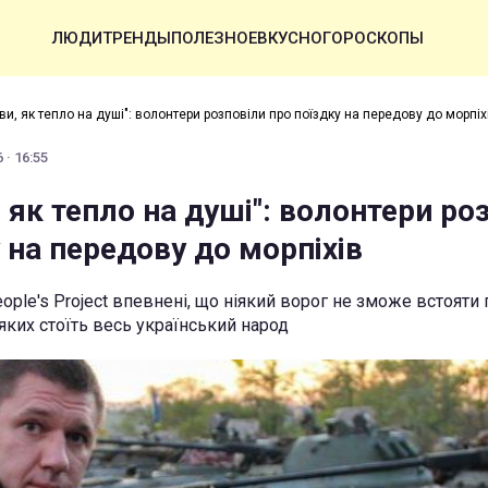
ЛЮДИ
ТРЕНДЫ
ПОЛЕЗНОЕ
ВКУСНО
ГОРОСКОПЫ
ви, як тепло на душі": волонтери розповіли про поїздку на передову до морпіх
 · 16:55
, як тепло на душі": волонтери ро
 на передову до морпіхів
ople's Project впевнені, що ніякий ворог не зможе встояти
яких стоїть весь український народ