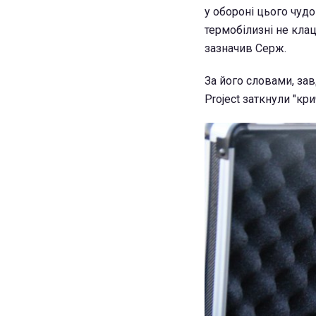
у обороні цього чудо
термобілизні не клац
зазначив Серж.
За його словами, за
Project заткнули "кр