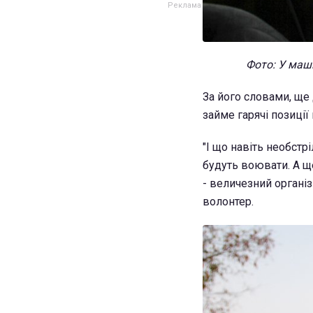
Фото: У маши
За його словами, ще
займе гарячі позиції
"І що навіть необстр
будуть воювати. А щ
- величезний організ
волонтер.