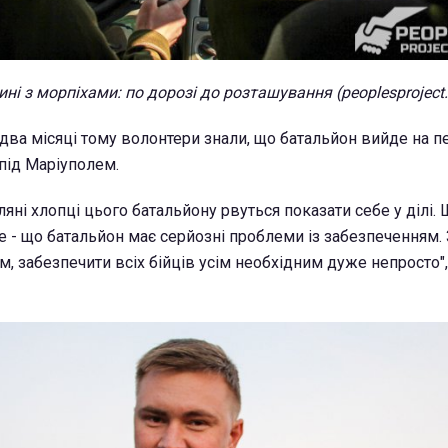
ні з морпіхами: по дорозі до розташування (peoplesproject
 два місяці тому волонтери знали, що батальйон вийде на п
 під Маріуполем.
іляні хлопці цього батальйону рвуться показати себе у ділі.
е - що батальйон має серйозні проблеми із забезпеченням. 
м, забезпечити всіх бійців усім необхідним дуже непросто",