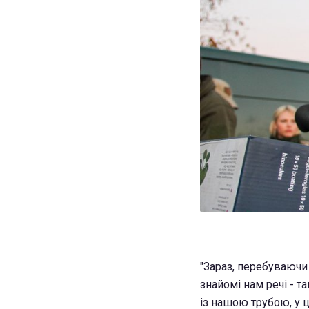
"Зараз, перебуваючи 
знайомі нам речі - т
із нашою трубою, у ц