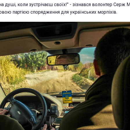
 на душі, коли зустрічаєш своїх!" - зізнався волонтер Серж 
новою партією спорядження для українських морпіхів.