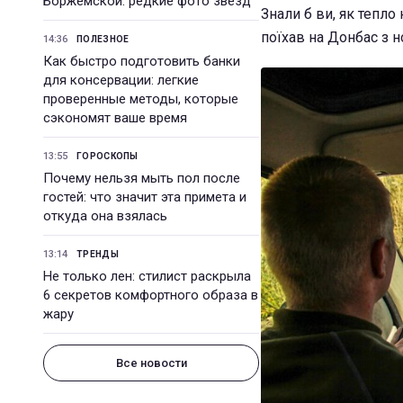
Боржемской: редкие фото звезд
Знали б ви, як тепло
поїхав на Донбас з 
14:36
ПОЛЕЗНОЕ
Как быстро подготовить банки
для консервации: легкие
проверенные методы, которые
сэкономят ваше время
13:55
ГОРОСКОПЫ
Почему нельзя мыть пол после
гостей: что значит эта примета и
откуда она взялась
13:14
ТРЕНДЫ
Не только лен: стилист раскрыла
6 секретов комфортного образа в
жару
Все новости