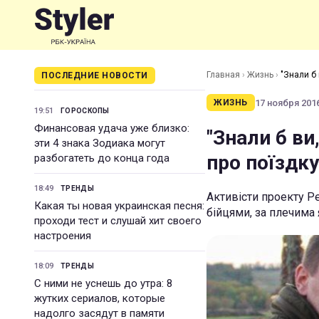
Главная
›
Жизнь
›
"Знали б 
ПОСЛЕДНИЕ НОВОСТИ
17 ноября 2016
ЖИЗНЬ
19:51
ГОРОСКОПЫ
Финансовая удача уже близко:
"Знали б ви
эти 4 знака Зодиака могут
про поїздку
разбогатеть до конца года
18:49
ТРЕНДЫ
Активісти проекту Pe
Какая ты новая украинская песня:
бійцями, за плечима 
проходи тест и слушай хит своего
настроения
18:09
ТРЕНДЫ
С ними не уснешь до утра: 8
жутких сериалов, которые
надолго засядут в памяти