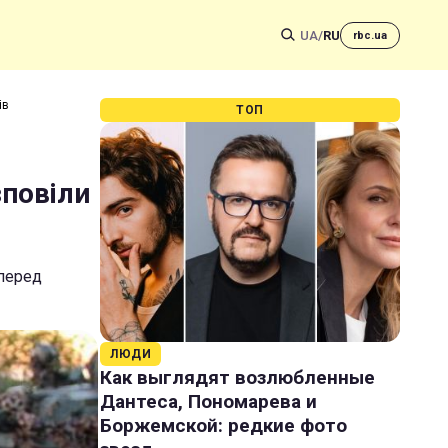
UA
/
RU
rbc.ua
ів
ТОП
зповіли
 перед
ЛЮДИ
Как выглядят возлюбленные
Дантеса, Пономарева и
Боржемской: редкие фото