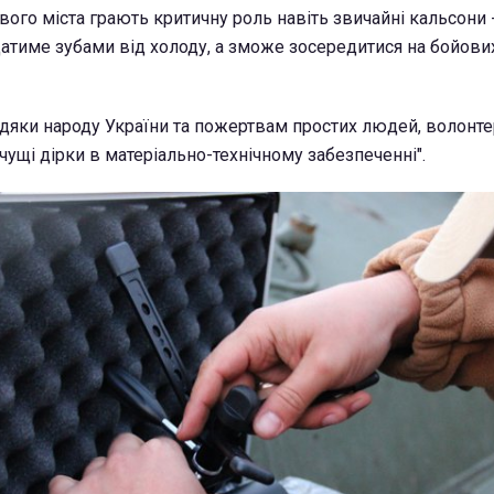
вого міста грають критичну роль навіть звичайні кальсони 
атиме зубами від холоду, а зможе зосередитися на бойових 
вдяки народу України та пожертвам простих людей, волонте
ичущі дірки в матеріально-технічному забезпеченні".