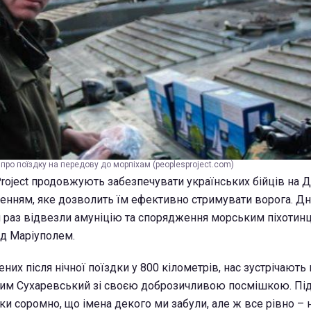
про поїздку на передову до морпіхам (peoplesproject.com)
Project продовжують забезпечувати українських бійців на Д
енням, яке дозволить їм ефективно стримувати ворога. Д
й раз відвезли амуніцію та спорядження морським піхотинц
д Маріуполем.
них після нічної поїздки у 800 кілометрів, нас зустрічают
дим Сухаревський зі своєю доброзичливою посмішкою. Під
шки соромно, що імена декого ми забули, але ж все рівно – 