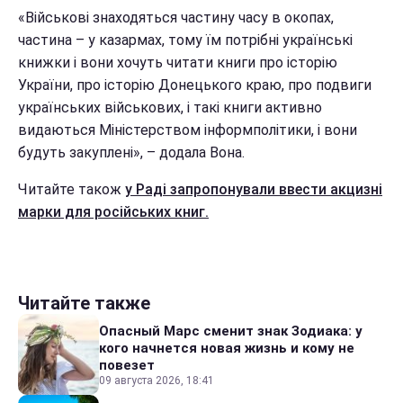
«Військові знаходяться частину часу в окопах,
частина – у казармах, тому їм потрібні українські
книжки і вони хочуть читати книги про історію
України, про історію Донецького краю, про подвиги
українських військових, і такі книги активно
видаються Міністерством інформполітики, і вони
будуть закуплені», – додала Вона.
Читайте також
у Раді запропонували ввести акцизні
марки для російських книг.
Читайте также
Опасный Марс сменит знак Зодиака: у
кого начнется новая жизнь и кому не
повезет
09 августа 2026, 18:41