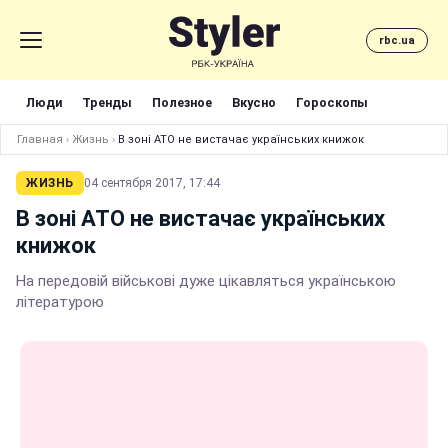
rbc.ua
Люди
Тренды
Полезное
Вкусно
Гороскопы
Главная
›
Жизнь
›
В зоні АТО не вистачає українських книжок
ЖИЗНЬ
04 сентября 2017, 17:44
В зоні АТО не вистачає українських
книжок
На передовій військові дуже цікавляться українською
літературою