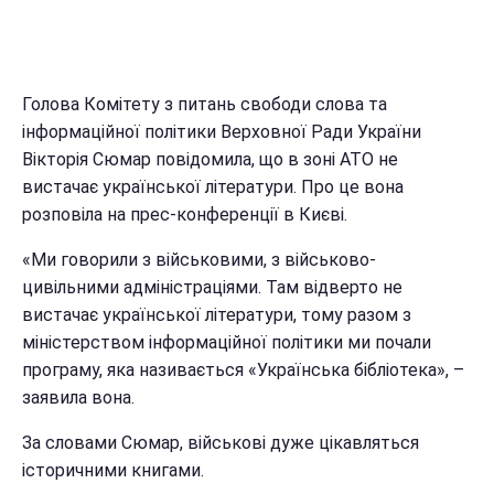
Голова Комітету з питань свободи слова та
інформаційної політики Верховної Ради України
Вікторія Сюмар повідомила, що в зоні АТО не
вистачає української літератури. Про це вона
розповіла на прес-конференції в Києві.
«Ми говорили з військовими, з військово-
цивільними адміністраціями. Там відверто не
вистачає української літератури, тому разом з
міністерством інформаційної політики ми почали
програму, яка називається «Українська бібліотека», –
заявила вона.
За словами Сюмар, військові дуже цікавляться
історичними книгами.