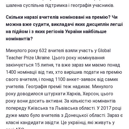
шалена суспільна підтримка і географія учасників.
Скільки наразі вчителів номіновані на премію? Чи
можна вже судити, викладачі яких дисциплін легші
на підйом і з яких регіонів України найбільше
номінантів?
Минулого року 632 вчителі взяли участь у Global
Teacher Prize Ukraine. Цього року номінування
закінчується 15 липня, та вже зараз ми маємо понад
1400 номінації від тих, хто вирішив подати на премію
свого вчителя, і понад 1100 анкет-заявок від самих
учителів. Географія премії теж надихає. Минулого
року доводилося штурхати Харків, Херсон, цього
року вони досить активні. За кількістю номінантів
попереду Київська та Львівська області. У 2017 році
дуже мало було вчителів з Донецької області. Зараз є
класні кандидати звідти. Це українці, які живуть у