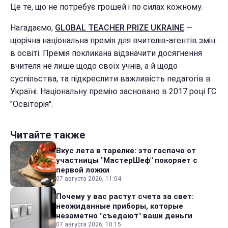
Це те, що не потребує грошей і по силах кожному.
Нагадаємо,
GLOBAL TEACHER PRIZE UKRAINE
—
щорічна національна премія для вчителів-агентів змін
в освіті. Премія покликана відзначити досягнення
вчителя не лише щодо своїх учнів, а й щодо
суспільства, та підкреслити важливість педагогів в
Україні. Національну премію засновано в 2017 році ГС
"Освіторія".
Читайте также
Вкус лета в тарелке: это гаспачо от
участницы "МастерШеф" покоряет с
первой ложки
07 августа 2026, 11:04
Почему у вас растут счета за свет:
неожиданные приборы, которые
незаметно "съедают" ваши деньги
07 августа 2026, 10:15