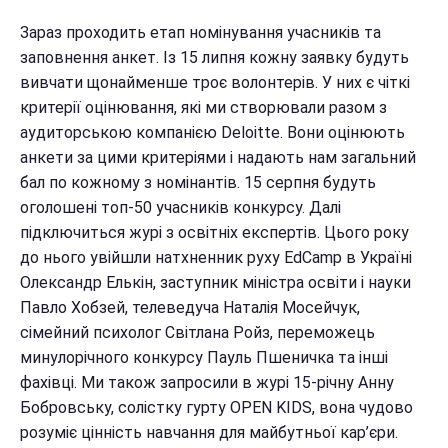
Зараз проходить етап номінування учасників та
заповнення анкет. Із 15 липня кожну заявку будуть
вивчати щонайменше троє волонтерів. У них є чіткі
критерії оцінювання, які ми створювали разом з
аудиторською компанією Deloitte. Вони оцінюють
анкети за цими критеріями і надають нам загальний
бал по кожному з номінантів. 15 серпня будуть
оголошені топ-50 учасників конкурсу. Далі
підключиться журі з освітніх експертів. Цього року
до нього увійшли натхненник руху EdCamp в Україні
Олександр Елькін, заступник міністра освіти і науки
Павло Хобзей, телеведуча Наталія Мосейчук,
сімейний психолог Світлана Ройз, переможець
минулорічного конкурсу Пауль Пшеничка та інші
фахівці. Ми також запросили в журі 15-річну Анну
Бобровську, солістку гурту OPEN KIDS, вона чудово
розуміє цінність навчання для майбутньої кар’єри.