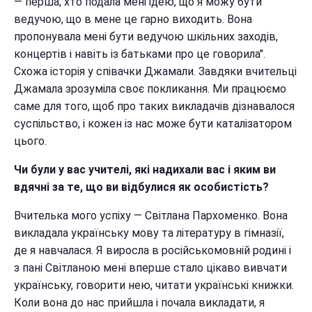
— перша, хто подала мені ідею, що я можу бути
ведучою, що в мене це гарно виходить. Вона
пропонувала мені бути ведучою шкільних заходів,
концертів і навіть із батьками про це говорила".
Схожа історія у співачки Джамали. Завдяки вчительці
Джамала зрозуміла своє покликання. Ми працюємо
саме для того, щоб про таких викладачів дізнавалося
суспільство, і кожен із нас може бути каталізатором
цього.
Чи були у вас учителі, які надихали вас і яким ви
вдячні за те, що ви відбулися як особистість?
Вчителька мого успіху — Світлана Пархоменко. Вона
викладала українську мову та літературу в гімназії,
де я навчалася. Я виросла в російськомовній родині і
з пані Світланою мені вперше стало цікаво вивчати
українську, говорити нею, читати українські книжки.
Коли вона до нас прийшла і почала викладати, я