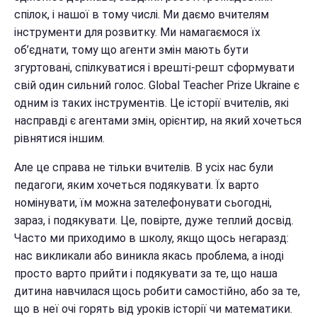
спілок, і нашої в тому числі. Ми даємо вчителям
інструменти для розвитку. Ми намагаємося їх
об’єднати, тому що агенти змін мають бути
згуртовані, спілкуватися і врешті-решт сформувати
свій один сильний голос. Global Teacher Prize Ukraine є
одним із таких інструментів. Це історії вчителів, які
насправді є агентами змін, орієнтир, на який хочеться
рівнятися іншим.
Але це справа не тільки вчителів. В усіх нас були
педагоги, яким хочеться подякувати. Їх варто
номінувати, їм можна зателефонувати сьогодні,
зараз, і подякувати. Це, повірте, дуже теплий досвід.
Часто ми приходимо в школу, якщо щось негаразд:
нас викликали або виникла якась проблема, а іноді
просто варто прийти і подякувати за те, що наша
дитина навчилася щось робити самостійно, або за те,
що в неї очі горять від уроків історії чи математики.