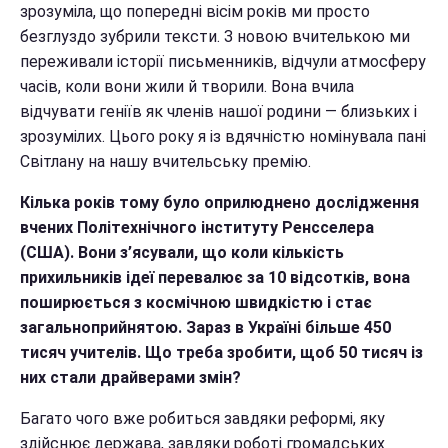
зрозуміла, що попередні вісім років ми просто
безглуздо зубрили тексти. З новою вчителькою ми
переживали історії письменників, відчули атмосферу
часів, коли вони жили й творили. Вона вчила
відчувати геніїв як членів нашої родини — близьких і
зрозумілих. Цього року я із вдячністю номінувала пані
Світлану на нашу вчительську премію.
Кілька років тому було оприлюднено дослідження
вчених Політехнічного інституту Ренсселера
(США). Вони з’ясували, що коли кількість
прихильників ідеї перевалює за 10 відсотків, вона
поширюється з космічною швидкістю і стає
загальноприйнятою. Зараз в Україні більше 450
тисяч учителів. Що треба зробити, щоб 50 тисяч із
них стали драйверами змін?
Багато чого вже робиться завдяки реформі, яку
здійснює держава, завдяки роботі громадських