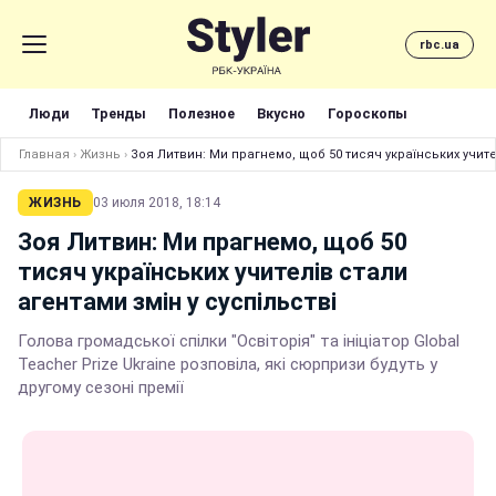
rbc.ua
Люди
Тренды
Полезное
Вкусно
Гороскопы
Главная
›
Жизнь
›
Зоя Литвин: Ми прагнемо, щоб 50 тисяч українських учител
ЖИЗНЬ
03 июля 2018, 18:14
Зоя Литвин: Ми прагнемо, щоб 50
тисяч українських учителів стали
агентами змін у суспільстві
Голова громадської спілки "Освіторія" та ініціатор Global
Teacher Prize Ukraine розповіла, які сюрпризи будуть у
другому сезоні премії