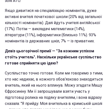
зоні АТО.
Якщо дивитися на спеціалізацію номінантів, дуже
активні вчителі початкової школи (20% від загальної
кількості номінантів). Далі йдуть учителі англійської
(17%). Потім — викладачі математики (14%),
літератури (11%), інформатики (близько 11%). 93%
номінантів із державних шкіл, 7% — із приватних.
Девіз цьогорічної премії — "За кожним успіхом
стоїть учитель". Наскільки українське суспільство
готове сприйняти цю ідею?
Суспільство точно готове. Коли ми говоримо з тими,
хто нас надихає, в кожного обов’язково знаходиться
вчитель, який на нього вплинув. Можу згадати Машу
Єфросиніну. Ми її запрошували взяти участь у
підготовці ролика на подяку вчителям, і вона відразу
сказала: "Я прийду. Моя вчителька в кримській школі