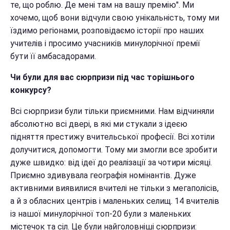
те, що роблю. Де мені там на вашу премію". Ми
хочемо, щоб вони відчули свою унікальність, тому ми
їздимо регіонами, розповідаємо історії про наших
учителів і просимо учасників минулорічної премії
бути її амбасадорами.
Чи були для вас сюрпризи під час торішнього
конкурсу?
Всі сюрпризи були тільки приємними. Нам відчиняли
абсолютно всі двері, в які ми стукали з ідеєю
підняття престижу вчительської професії. Всі хотіли
долучитися, допомогти. Тому ми змогли все зробити
дуже швидко: від ідеї до реалізації за чотири місяці.
Приємно здивувала географія номінантів. Дуже
активними виявилися вчителі не тільки з мегаполісів,
а й з обласних центрів і маленьких селищ. 14 вчителів
із нашої минулорічної топ-20 були з маленьких
містечок та сіл. Це були найголовніші сюрпризи: