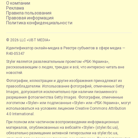
О компании
Реклама
Правила пользования
Правовая информация
Политика конфиденциальности
© 2026 LLC «UBT MEDIA»
Идентификатор онлайн-медиа в Реестре субъектов в сфере медиа —
R40-05347
Styler является развлекательным проектом «РБК-Украина»,
рассказывающим о людях, трендах и всё, что интересно читать вне
новостей.
Фотографии, иллюстрации и другие изображения принадлежат их
правообладателям. Использование фотографий, отмеченных Getty
Images, допускается исключительно при наличии письменного
разрешения фотоагентства Getty Images. Фотографии, отмеченные
логотипом «Styler» или подписанные «Styler» или «РБК-Украина», могут
использоваться на условиях лицензии Creative Commons Attribution
4.0 International.
При полном или частичном воспроизведении информационных
материалов, опубликованных на вебсайте «Styler» (styler.rbc.ua),
обязательно размещение активной гиперссылки на styler.rbc.ua,