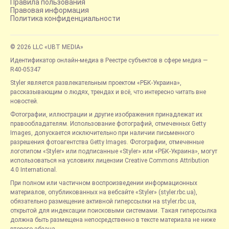
Правила пользования
Правовая информация
Политика конфиденциальности
© 2026 LLC «UBT MEDIA»
Идентификатор онлайн-медиа в Реестре субъектов в сфере медиа —
R40-05347
Styler является развлекательным проектом «РБК-Украина»,
рассказывающим о людях, трендах и всё, что интересно читать вне
новостей.
Фотографии, иллюстрации и другие изображения принадлежат их
правообладателям. Использование фотографий, отмеченных Getty
Images, допускается исключительно при наличии письменного
разрешения фотоагентства Getty Images. Фотографии, отмеченные
логотипом «Styler» или подписанные «Styler» или «РБК-Украина», могут
использоваться на условиях лицензии Creative Commons Attribution
4.0 International.
При полном или частичном воспроизведении информационных
материалов, опубликованных на вебсайте «Styler» (styler.rbc.ua),
обязательно размещение активной гиперссылки на styler.rbc.ua,
открытой для индексации поисковыми системами. Такая гиперссылка
должна быть размещена непосредственно в тексте материала не ниже