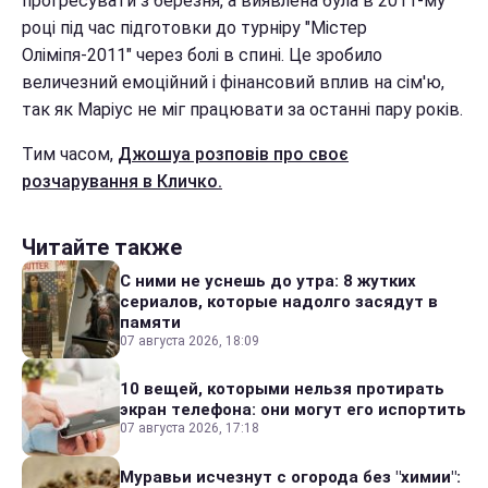
прогресувати з березня, а виявлена ​​була в 2011-му
році під час підготовки до турніру "Містер
Оліміпя-2011" через болі в спині. Це зробило
величезний емоційний і фінансовий вплив на сім'ю,
так як Маріус не міг працювати за останні пару років.
Тим часом,
Джошуа розповів про своє
розчарування в Кличко.
Читайте также
С ними не уснешь до утра: 8 жутких
сериалов, которые надолго засядут в
памяти
07 августа 2026, 18:09
10 вещей, которыми нельзя протирать
экран телефона: они могут его испортить
07 августа 2026, 17:18
Муравьи исчезнут с огорода без "химии":