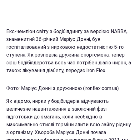
Екс-чемпіон світу з бодібілдингу за версією NABBA,
знаменитий 36-річний Маріус Донні, був
госпіталізований з нирковою недостатністю 5-го
ступеня. Як розповіла дружина спортсмена, тепер
зірці бодібілдерства весь час потрібен діаліз нирок, а
також лікування діабету, передає Iron Flex.
Фото: Маріус Донні з дружиною (ironflex.com.ua)
Як відомо, нирки у бодібілдерів відчувають
величезне навантаження в заключній фазі
підготовки до змагань, коли необхідно в
максимально стислі терміни злити всю зайву рідину
з організму. Хвороба Маріуса Донні почала