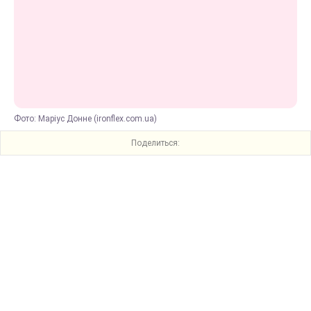
Фото: Марiус Донне (ironflex.com.ua)
Поделиться: