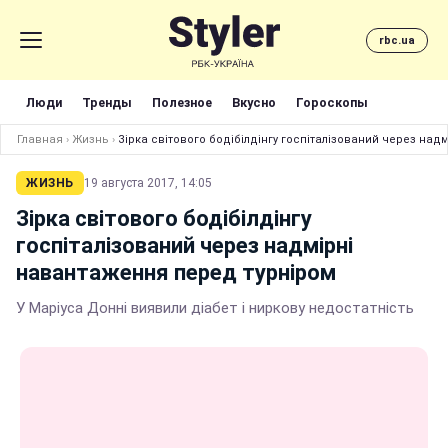
rbc.ua
Люди
Тренды
Полезное
Вкусно
Гороскопы
Главная
›
Жизнь
›
Зірка світового бодібілдінгу госпіталізований через на
ЖИЗНЬ
19 августа 2017, 14:05
Зірка світового бодібілдінгу
госпіталізований через надмірні
навантаження перед турніром
У Маріуса Донні виявили діабет і ниркову недостатність