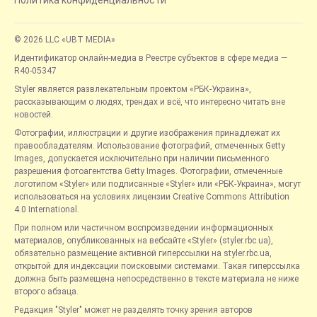
Политика конфиденциальности
© 2026 LLC «UBT MEDIA»
Идентификатор онлайн-медиа в Реестре субъектов в сфере медиа —
R40-05347
Styler является развлекательным проектом «РБК-Украина»,
рассказывающим о людях, трендах и всё, что интересно читать вне
новостей.
Фотографии, иллюстрации и другие изображения принадлежат их
правообладателям. Использование фотографий, отмеченных Getty
Images, допускается исключительно при наличии письменного
разрешения фотоагентства Getty Images. Фотографии, отмеченные
логотипом «Styler» или подписанные «Styler» или «РБК-Украина», могут
использоваться на условиях лицензии Creative Commons Attribution
4.0 International.
При полном или частичном воспроизведении информационных
материалов, опубликованных на вебсайте «Styler» (styler.rbc.ua),
обязательно размещение активной гиперссылки на styler.rbc.ua,
открытой для индексации поисковыми системами. Такая гиперссылка
должна быть размещена непосредственно в тексте материала не ниже
второго абзаца.
Редакция "Styler" может не разделять точку зрения авторов