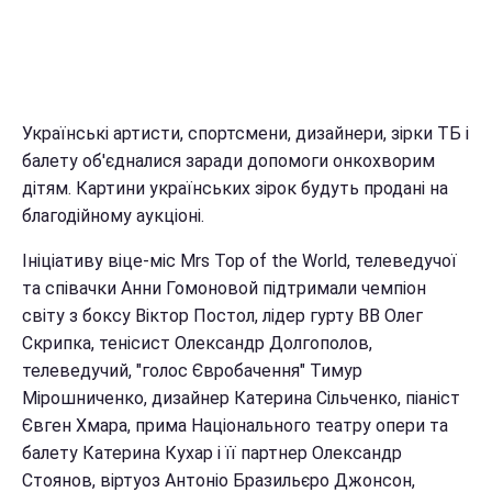
Українські артисти, спортсмени, дизайнери, зірки ТБ і
балету об'єдналися заради допомоги онкохворим
дітям. Картини українських зірок будуть продані на
благодійному аукціоні.
Ініціативу віце-міс Mrs Top of the World, телеведучої
та співачки Анни Гомоновой підтримали чемпіон
світу з боксу Віктор Постол, лідер гурту ВВ Олег
Скрипка, тенісист Олександр Долгополов,
телеведучий, "голос Євробачення" Тимур
Мірошниченко, дизайнер Катерина Сільченко, піаніст
Євген Хмара, прима Національного театру опери та
балету Катерина Кухар і її партнер Олександр
Стоянов, віртуоз Антоніо Бразильєро Джонсон,