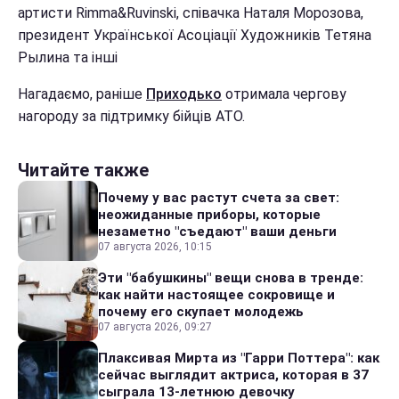
артисти Rimma&Ruvinski, співачка Наталя Морозова,
президент Української Асоціації Художників Тетяна
Рылина та інші
Нагадаємо, раніше
Приходько
отримала чергову
нагороду за підтримку бійців АТО.
Читайте также
Почему у вас растут счета за свет:
неожиданные приборы, которые
незаметно "съедают" ваши деньги
07 августа 2026, 10:15
Эти "бабушкины" вещи снова в тренде:
как найти настоящее сокровище и
почему его скупает молодежь
07 августа 2026, 09:27
Плаксивая Мирта из "Гарри Поттера": как
сейчас выглядит актриса, которая в 37
сыграла 13-летнюю девочку