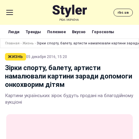
rbc.ua
Люди
Тренды
Полезное
Вкусно
Гороскопы
Главная
›
Жизнь
›
Зірки спорту, балету, артисти намалювали картини зара
ЖИЗНЬ
05 декабря 2016, 15:20
Зірки спорту, балету, артисти
намалювали картини заради допомоги
онкохворим дітям
Картини українських зірок будуть продані на благодійному
аукціоні