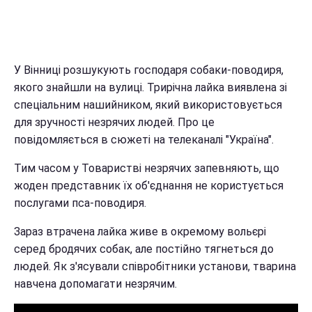
У Вінниці розшукують господаря собаки-поводиря,
якого знайшли на вулиці. Трирічна лайка виявлена зі
спеціальним нашийником, який використовується
для зручності незрячих людей. Про це
повідомляється в сюжеті на телеканалі "Україна".
Тим часом у Товаристві незрячих запевняють, що
жоден представник їх об'єднання не користується
послугами пса-поводиря.
Зараз втрачена лайка живе в окремому вольєрі
серед бродячих собак, але постійно тягнеться до
людей. Як з'ясували співробітники установи, тварина
навчена допомагати незрячим.