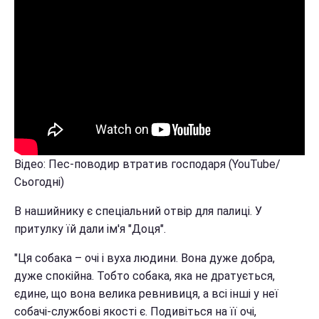
Відео: Пес-поводир втратив господаря (YouTube/
Сьогодні)
В нашийнику є спеціальний отвір для палиці. У
притулку їй дали ім'я "Доця".
"Ця собака – очі і вуха людини. Вона дуже добра,
дуже спокійна. Тобто собака, яка не дратується,
єдине, що вона велика ревнивиця, а всі інші у неї
собачі-службові якості є. Подивіться на її очі,