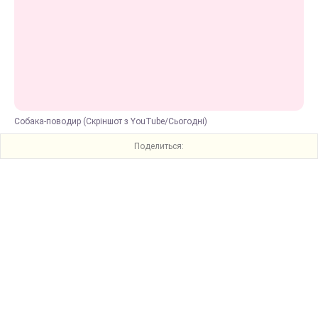
Собака-поводир (Скріншот з YouTube/Сьогодні)
Поделиться: