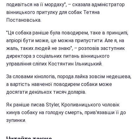
подивіться на її мордаху", – сказала адміністратор
вінницького притулку для собак Тетяна
Постановська.
"Ця собака раніше була поводирем, таке в принципі,
апріорі бути може, це можна припустити. Але я, на
жаль, таких людей не знаю", – розповів заступник
директора з соціальних питань вінницького
управління сліпих Костянтин Ільницький.
За словами кінологів, порода лайка зовсім недешева,
а вартість навченої поводирем собаки може
досягати декількох тисяч доларів.
Як раніше писав Styler, Кропивницького чоловік
кинув собаку на голодну смерть, прив'язавши її до
зупинки.
Читайте также