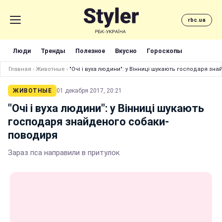
rbc.ua
Люди
Тренды
Полезное
Вкусно
Гороскопы
Главная
›
Животные
›
"Очі і вуха людини": у Вінниці шукають господаря з
ЖИВОТНЫЕ
01 декабря 2017, 20:21
"Очі і вуха людини": у Вінниці шукають
господаря знайденого собаки-
поводиря
Зараз пса направили в притулок