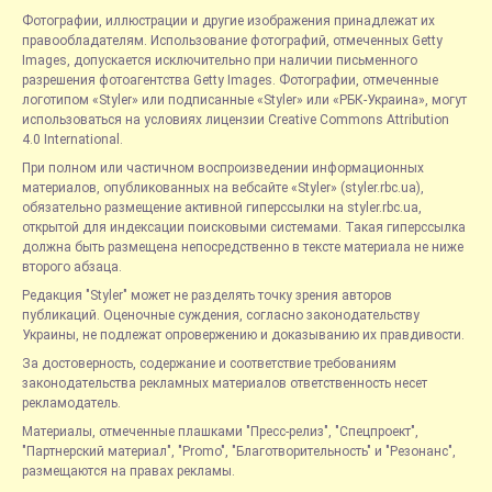
Фотографии, иллюстрации и другие изображения принадлежат их
правообладателям. Использование фотографий, отмеченных Getty
Images, допускается исключительно при наличии письменного
разрешения фотоагентства Getty Images. Фотографии, отмеченные
логотипом «Styler» или подписанные «Styler» или «РБК-Украина», могут
использоваться на условиях лицензии Creative Commons Attribution
4.0 International.
При полном или частичном воспроизведении информационных
материалов, опубликованных на вебсайте «Styler» (styler.rbc.ua),
обязательно размещение активной гиперссылки на styler.rbc.ua,
открытой для индексации поисковыми системами. Такая гиперссылка
должна быть размещена непосредственно в тексте материала не ниже
второго абзаца.
Редакция "Styler" может не разделять точку зрения авторов
публикаций. Оценочные суждения, согласно законодательству
Украины, не подлежат опровержению и доказыванию их правдивости.
За достоверность, содержание и соответствие требованиям
законодательства рекламных материалов ответственность несет
рекламодатель.
Материалы, отмеченные плашками "Пресс-релиз", "Спецпроект",
"Партнерский материал", "Promo", "Благотворительность" и "Резонанс",
размещаются на правах рекламы.