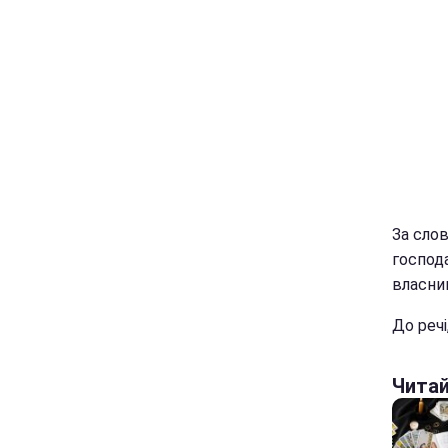
За слов
господ
власни
До реч
Чита