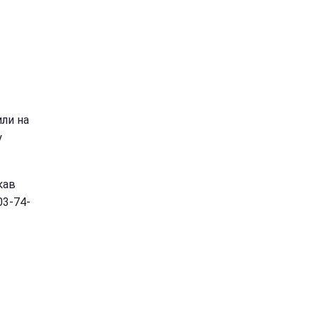
или на
у
кав
03-74-