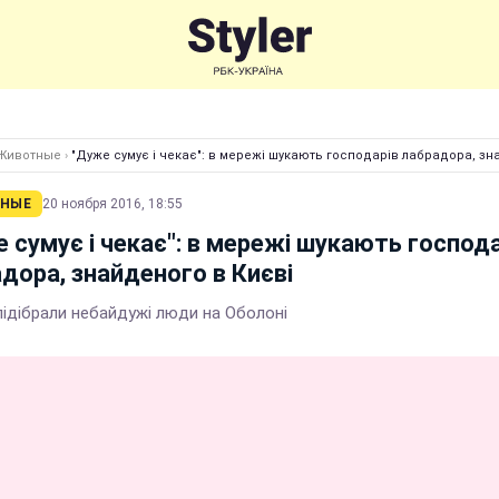
Животные
›
"Дуже сумує і чекає": в мережі шукають господарів лабрадора, зн
НЫЕ
20 ноября 2016, 18:55
 сумує і чекає": в мережі шукають господа
дора, знайденого в Києві
підібрали небайдужі люди на Оболоні