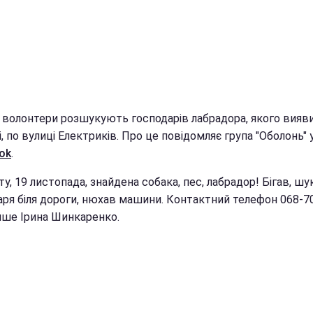
і волонтери розшукують господарів лабрадора, якого вияв
, по вулиці Електриків. Про це повідомляє група "Оболонь" 
ok
.
ту, 19 листопада, знайдена собака, пес, лабрадор! Бігав, шу
аря біля дороги, нюхав машини. Контактний телефон 068-7
пише Ірина Шинкаренко.