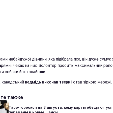
ами небайдужої дівчини, яка підібрала пса, він дуже сумує 
арями і чекає на них. Волонтер просить максимальний репо
ки собаки його знайшли.
і, канадський
ведмідь виконав тверк
і став зіркою мережі.
йте также
Таро-гороскоп на 8 августа: кому карты обещают усп
перемены и новые шансы