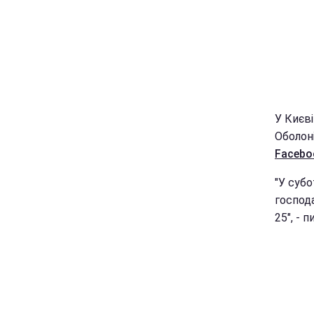
У Києв
Оболоні
Facebo
"У субо
господ
25", - 