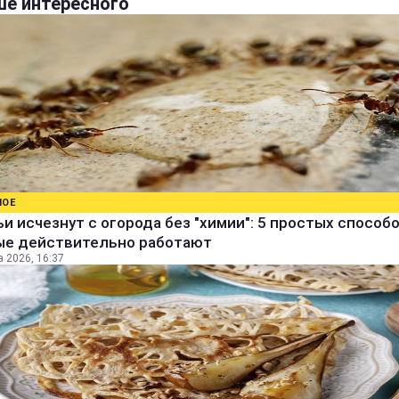
е интересного
НОЕ
и исчезнут с огорода без "химии": 5 простых способо
ые действительно работают
а 2026, 16:37