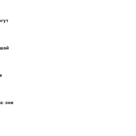
огут
ушай
е
а: они