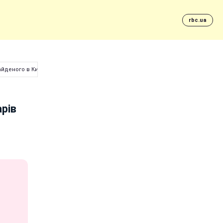
rbc.ua
айденого в Києві
рів