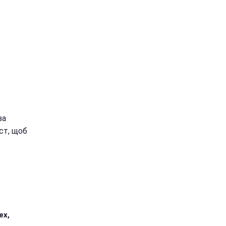
за
ст, щоб
ех,