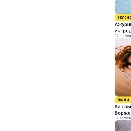
ВКУСН
Ажурны
ингре
07 август
ЛЮДИ
Как в
Борже
07 август