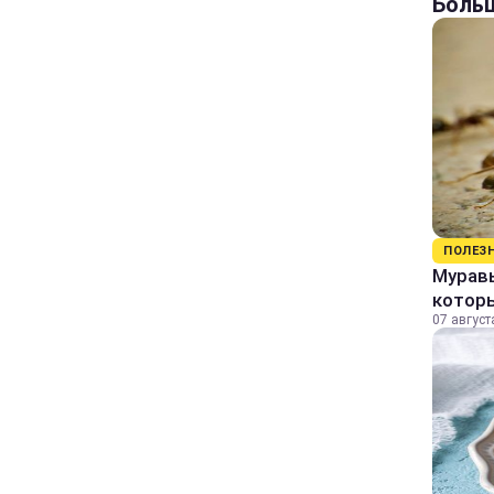
Больш
ПОЛЕЗ
Муравь
котор
07 август