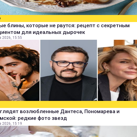
О
е блины, которые не рвутся: рецепт с секретным
диентом для идеальных дырочек
а 2026, 15:55
ыглядят возлюбленные Дантеса, Пономарева и
мской: редкие фото звезд
а 2026, 15:19