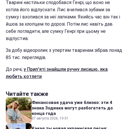
Тварині настільки сподобався Генрі, що воно не
хотіла його відпускати. Лис вчепився зубами за
сумку і вхопився за неї лапками. Якийсь час він так і
йшов за хлопцем по дорозі. Потім лис навіть дав
себе погладити, але сумку Генрі при цьому не
відпустив.
За добу відеоролик з упертим тваринам зібрав понад
85 тис. переглядів.
До речі,
у Прип'яті знайшли ручну лисицю, яка
любить котлети
.
Читайте также
Финансовая удача уже близко: эти 4
знака Зодиака могут разбогатеть до
конца года
07 августа 2026, 19:51
Какая ты новая украинская песня: