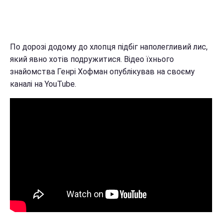
По дорозі додому до хлопця підбіг наполегливий лис,
який явно хотів подружитися. Відео їхнього
знайомства Генрі Хофман опублікував на своєму
каналі на YouTube.