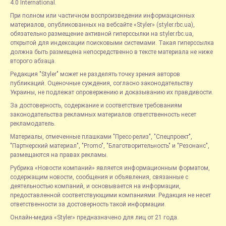
4.0 International.
При полном или частичном воспроизведении информационных
материалов, опубликованных на вебсайте «Styler» (styler.rbc.ua),
обязательно размещение активной гиперссылки на styler.rbc.ua,
открытой для индексации поисковыми системами. Такая гиперссылка
должна быть размещена непосредственно в тексте материала не ниже
второго абзаца.
Редакция "Styler" может не разделять точку зрения авторов
публикаций. Оценочные суждения, согласно законодательству
Украины, не подлежат опровержению и доказыванию их правдивости.
За достоверность, содержание и соответствие требованиям
законодательства рекламных материалов ответственность несет
рекламодатель.
Материалы, отмеченные плашками "Пресс-релиз", "Спецпроект",
"Партнерский материал", "Promo", "Благотворительность" и "Резонанс",
размещаются на правах рекламы.
Рубрика «Новости компаний» является информационным форматом,
содержащим новости, сообщения и объявления, связанные с
деятельностью компаний, и основывается на информации,
предоставленной соответствующими компаниями. Редакция не несет
ответственности за достоверность такой информации.
Онлайн-медиа «Styler» предназначено для лиц от 21 года.