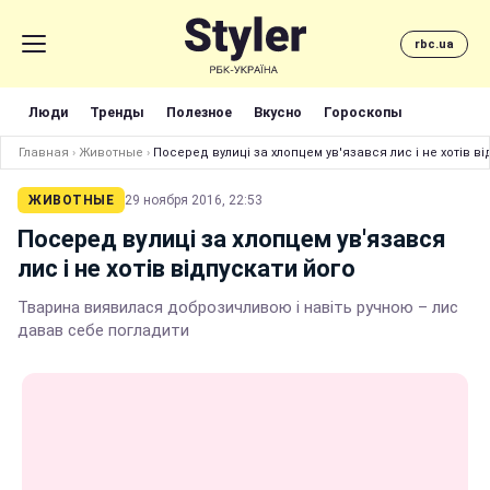
rbc.ua
Люди
Тренды
Полезное
Вкусно
Гороскопы
Главная
›
Животные
›
Посеред вулиці за хлопцем ув'язався лис і не хотів в
ЖИВОТНЫЕ
29 ноября 2016, 22:53
Посеред вулиці за хлопцем ув'язався
лис і не хотів відпускати його
Тварина виявилася доброзичливою і навіть ручною – лис
давав себе погладити