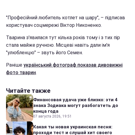
"Професійний любитель котлет на шару", – підписав
користувач соцмережі Віктор Никоненко.
Тварина з'явилася тут кілька років тому і з тих пір
стала майже ручною. Місцеві навіть дали ім'я
"улюбленцю" – звуть його Семен.
Раніше
український фотограф показав дивовижні
фото тварин
.
Читайте также
Финансовая удача уже близко: эти 4
знака Зодиака могут разбогатеть до
конца года
07 августа 2026, 19:51
Какая ты новая украинская песня:
проходи тест и слушай хит своего