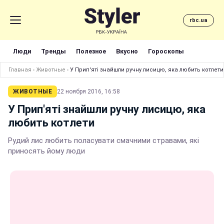
rbc.ua
Люди
Тренды
Полезное
Вкусно
Гороскопы
Главная
›
Животные
›
У Прип'яті знайшли ручну лисицю, яка любить котлети
ЖИВОТНЫЕ
22 ноября 2016, 16:58
У Прип'яті знайшли ручну лисицю, яка
любить котлети
Рудий лис любить поласувати смачними стравами, які
приносять йому люди