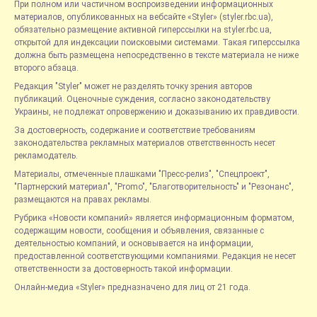
При полном или частичном воспроизведении информационных
материалов, опубликованных на вебсайте «Styler» (styler.rbc.ua),
обязательно размещение активной гиперссылки на styler.rbc.ua,
открытой для индексации поисковыми системами. Такая гиперссылка
должна быть размещена непосредственно в тексте материала не ниже
второго абзаца.
Редакция "Styler" может не разделять точку зрения авторов
публикаций. Оценочные суждения, согласно законодательству
Украины, не подлежат опровержению и доказыванию их правдивости.
За достоверность, содержание и соответствие требованиям
законодательства рекламных материалов ответственность несет
рекламодатель.
Материалы, отмеченные плашками "Пресс-релиз", "Спецпроект",
"Партнерский материал", "Promo", "Благотворительность" и "Резонанс",
размещаются на правах рекламы.
Рубрика «Новости компаний» является информационным форматом,
содержащим новости, сообщения и объявления, связанные с
деятельностью компаний, и основывается на информации,
предоставленной соответствующими компаниями. Редакция не несет
ответственности за достоверность такой информации.
Онлайн-медиа «Styler» предназначено для лиц от 21 года.