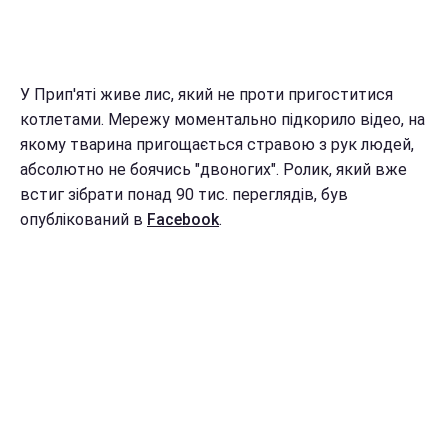
У Прип'яті живе лис, який не проти пригоститися
котлетами. Мережу моментально підкорило відео, на
якому тварина пригощається стравою з рук людей,
абсолютно не боячись "двоногих". Ролик, який вже
встиг зібрати понад 90 тис. переглядів, був
опублікований в
Facebook
.