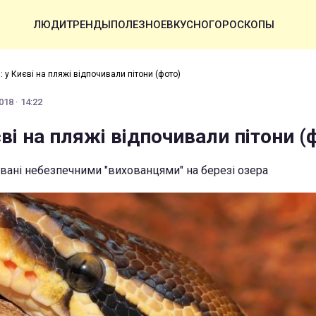
ЛЮДИ
ТРЕНДЫ
ПОЛЕЗНОЕ
ВКУСНО
ГОРОСКОПЫ
: у Києві на пляжі відпочивали пітони (фото)
18 · 14:22
єві на пляжі відпочивали пітони (
вані небезпечними "вихованцями" на березі озера