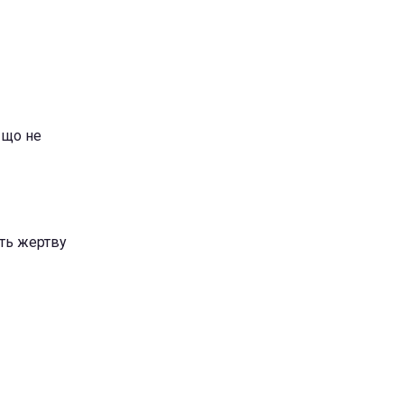
к що не
ють жертву