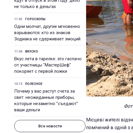
едут в отпуск в этом году: дело
не только в деньгах
11:43
ГОРОСКОПЫ
Одни молчат, другие мгновенно
взрываются: кто из знаков
Зодиака не сдерживает эмоций
11:04
ВКУСНО
Вкус лета в тарелке: это гаспачо
от участницы "МастерШеф"
покоряет с первой ложки
10:15
ПОЛЕЗНОЕ
Почему у вас растут счета за
свет: неожиданные приборы,
которые незаметно "съедают"
Фото
ваши деньги
Місцеві жителі відзн
Все новости
помічений в одній з 