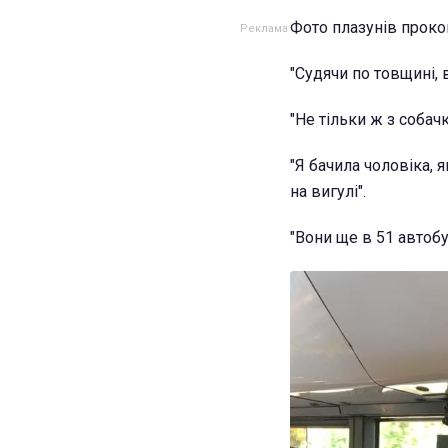
Фото плазунів проко
"Судячи по товщині,
"Не тільки ж з собач
"Я бачила чоловіка, я
на вигулі".
"Вони ще в 51 автобу