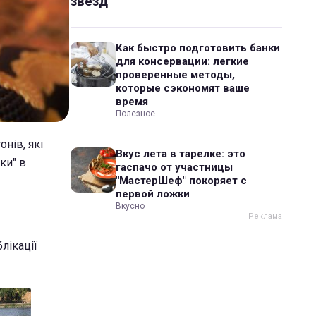
звезд
Как быстро подготовить банки
для консервации: легкие
проверенные методы,
которые сэкономят ваше
время
Полезное
нів, які
Вкус лета в тарелке: это
ки" в
гаспачо от участницы
"МастерШеф" покоряет с
первой ложки
Вкусно
блікації