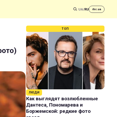
UA
/
RU
rbc.ua
ТОП
фото)
ЛЮДИ
Как выглядят возлюбленные
Дантеса, Пономарева и
Боржемской: редкие фото