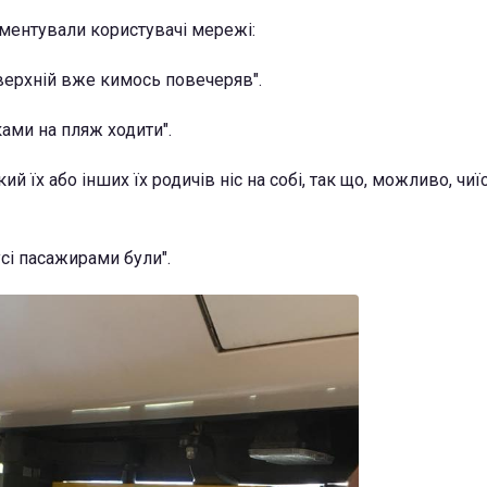
ментували користувачі мережі:
 верхній вже кимось повечеряв".
ками на пляж ходити".
кий їх або інших їх родичів ніс на собі, так що, можливо, чи
сі пасажирами були".