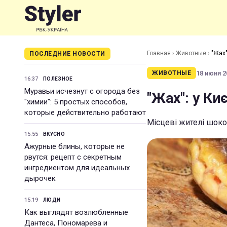
Главная
›
Животные
›
"Жах"
ПОСЛЕДНИЕ НОВОСТИ
18 июня 20
ЖИВОТНЫЕ
16:37
ПОЛЕЗНОЕ
Муравьи исчезнут с огорода без
"Жах": у Ки
"химии": 5 простых способов,
которые действительно работают
Місцеві жителі шоко
15:55
ВКУСНО
Ажурные блины, которые не
рвутся: рецепт с секретным
ингредиентом для идеальных
дырочек
15:19
ЛЮДИ
Как выглядят возлюбленные
Дантеса, Пономарева и