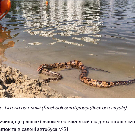
: Пітони на пляжі (facebook.com/groups/kiev.bereznyaki)
ачили, що раніше бачили чоловіка, який ніс двох пітонів на 
аптек та в салоні автобуса №51.