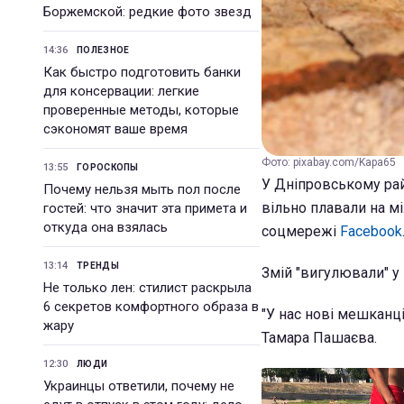
Боржемской: редкие фото звезд
14:36
ПОЛЕЗНОЕ
Как быстро подготовить банки
для консервации: легкие
проверенные методы, которые
сэкономят ваше время
Фото: pixabay.com/Kapa65
13:55
ГОРОСКОПЫ
У Дніпровському райо
Почему нельзя мыть пол после
вільно плавали на мі
гостей: что значит эта примета и
откуда она взялась
соцмережі
Facebook
13:14
ТРЕНДЫ
Змій "вигулювали" у 
Не только лен: стилист раскрыла
6 секретов комфортного образа в
"У нас нові мешканці.
жару
Тамара Пашаєва.
12:30
ЛЮДИ
Украинцы ответили, почему не