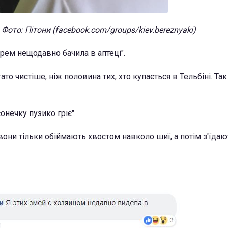
Фото: Пітони (facebook.com/groups/kiev.bereznyaki)
арем нещодавно бачила в аптеці".
ато чистіше, ніж половина тих, хто купається в Тельбіні. Та
онечку пузико гріє".
 вони тільки обіймають хвостом навколо шиї, а потім з'їда