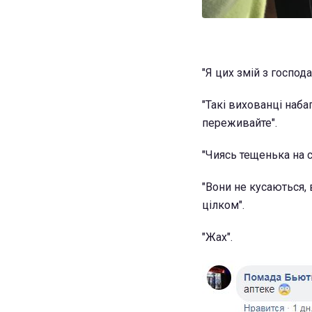
"Я цих змій з господ
"Такі вихованці набаг
переживайте".
"Чиясь тещенька на с
"Вони не кусаються,
цілком".
"Жах".