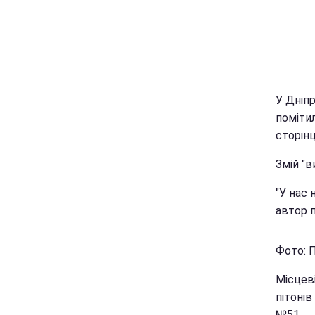
У Дніп
помітил
сторін
Змій "в
"У нас 
автор п
Фото: П
Місцеві
пітонів
№51.