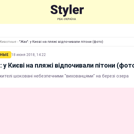
Животные
›
"Жах": у Києві на пляжі відпочивали пітони (фото)
НЫЕ
18 июня 2018, 14:22
: у Києві на пляжі відпочивали пітони (фот
жителі шоковані небезпечними "вихованцями" на березі озера