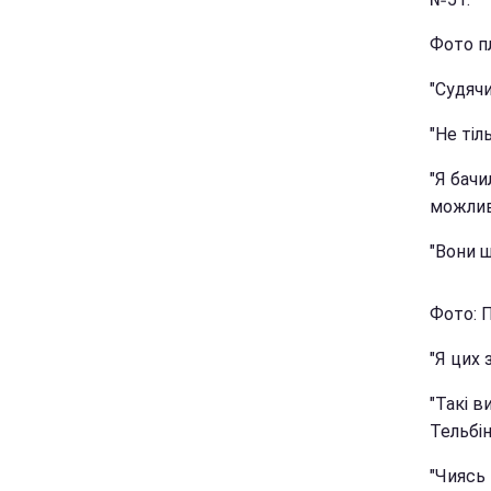
Фото п
"Судячи
"Не тіл
"Я бачи
можливо
"Вони щ
Фото: П
"Я цих 
"Такі в
Тельбін
"Чиясь 