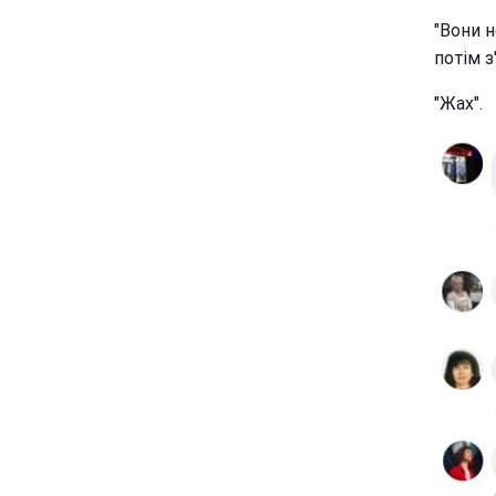
"Вони 
потім з
"Жах".