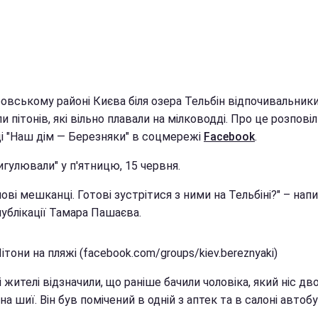
ровському районі Києва біля озера Тельбін відпочивальник
и пітонів, які вільно плавали на мілководді. Про це розповіл
ці "Наш дім — Березняки" в соцмережі
Facebook
.
игулювали" у п'ятницю, 15 червня.
нові мешканці. Готові зустрітися з ними на Тельбіні?" – нап
ублікації Тамара Пашаєва.
ітони на пляжі (facebook.com/groups/kiev.bereznyaki)
 жителі відзначили, що раніше бачили чоловіка, який ніс дв
 на шиї. Він був помічений в одній з аптек та в салоні автоб