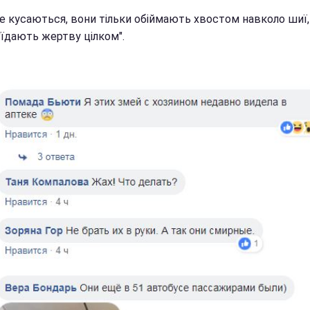
не кусаються, вони тільки обіймають хвостом навколо шиї,
'їдають жертву цілком".