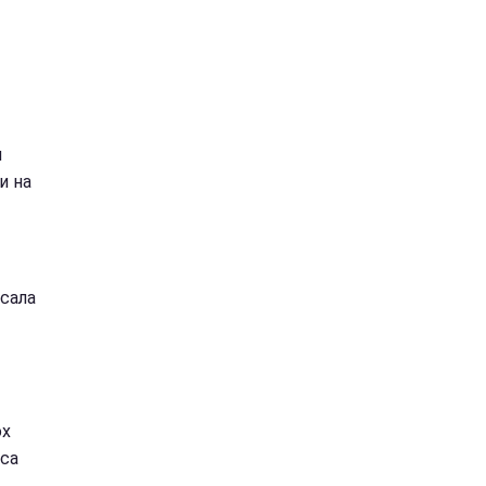
и
и на
исала
ох
уса