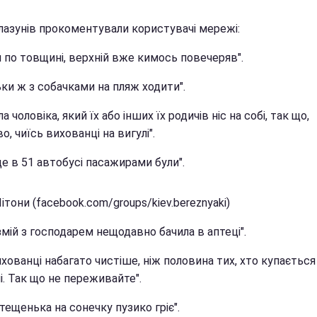
лазунів прокоментували користувачі мережі:
 по товщині, верхній вже кимось повечеряв".
ьки ж з собачками на пляж ходити".
ла чоловіка, який їх або інших їх родичів ніс на собі, так що,
, чиїсь вихованці на вигулі".
е в 51 автобусі пасажирами були".
ітони (facebook.com/groups/kiev.bereznyaki)
змій з господарем нещодавно бачила в аптеці".
ихованці набагато чистіше, ніж половина тих, хто купається
і. Так що не переживайте".
тещенька на сонечку пузико гріє".