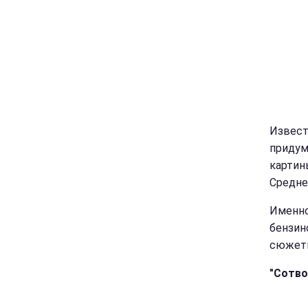
Извест
придум
картин
Средне
Именно
бензин
сюжеты
"Сотво