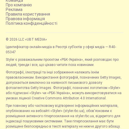
Команда
Про компанію
Реклама
Правила користування
Правова інформація
Політика конфіденційності
© 2026 LLC «UBT MEDIA»
Ідентифікатор онлайн-медіа в Реєстрі суб’єктів у сфері медіа — R40-
05347
Styler є розважальним проєктом «РБК-Україна», який розповідає про
людей, тренди і все, що цікаво читати поза новинами.
Фотографії, ілюстрації та інші зображення належать їхнім
правовласникам. Використання фотографій, позначених Getty Images,
допускається виключно за наявності письмового дозволу
фотоагентства Getty Images. Фотографії, позначені логотипом «Styler»
або підписані «Styler» чи «РБК-Україна», можуть використовуватися на
умовах ліцензії Creative Commons Attribution 4.0 International.
При повному або частковому відтворенні інформаційних матеріалів,
опублікованих на вебсайті «Styler» (styler.rbc.ua), обов'язковим є
розміщення активного гіперпосилання на styler.rbc.ua, відкритого для
індексації пошуковими системами. Таке гіперпосилання має бути
розміщене безпосередньо в тексті матеріалу не нижче другого абзацу.