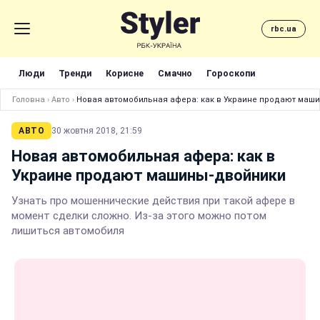
rbc.ua
Люди
Тренди
Корисне
Смачно
Гороскопи
Головна
›
Авто
›
Новая автомобильная афера: как в Украине продают маш
АВТО
30 жовтня 2018, 21:59
Новая автомобильная афера: как в
Украине продают машины-двойники
Узнать про мошеннические действия при такой афере в
момент сделки сложно. Из-за этого можно потом
лишиться автомобиля