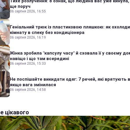
Тихе розлучення: 8 ознак, що людина вас уже кинула,
ще поруч
06 серпня 2026, 16:55
Геніальний трюк із пластиковою пляшкою: як охолод
кімнату в спеку без кондиціонера
06 серпня 2026, 16:19
Жінка зробила "капсулу часу" й сховала її у своєму дом
навіщо і що там всередині
06 серпня 2026, 15:33
Не поспішайте викидати одяг: 7 речей, які врятують в
якщо вага змінилася
06 серпня 2026, 14:58
е цікавого