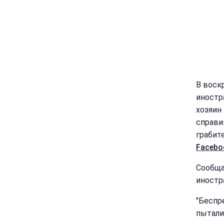
В воск
иностр
хозяин
справи
грабите
Facebo
Сообща
иностр
"Беспр
пытали