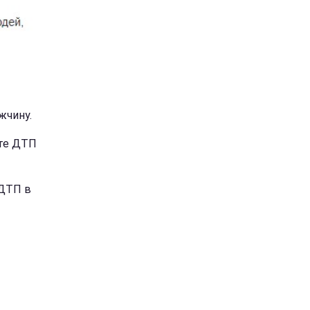
жчину.
ате ДТП
 ДТП в