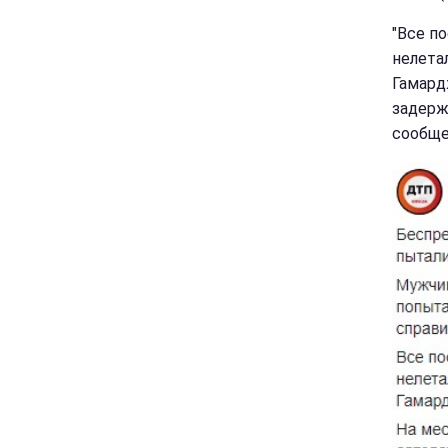
"Все п
нелета
Гамард
задерж
сообще