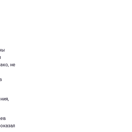
аны
л
ако, не
в
ния,
цев
 оказал