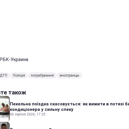
 РБК-Украина
ДТП
Поліція
пограбування
иностранцы
йте також
Пекельна поїздка скасовується: як вижити в потязі б
кондиціонера у сильну спеку
06 серпня 2026, 17:25