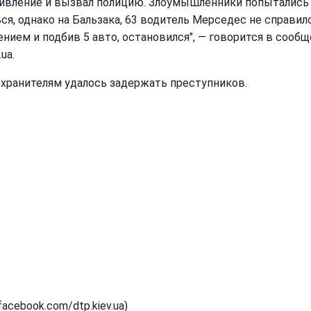
ивление и вызвал полицию. Злоумышленники попытались
ся, однако на Бальзака, 63 водитель Мерседес не справил
ением и подбив 5 авто, остановился", — говорится в сооб
.ua.
хранителям удалось задержать преступников.
facebook.com/dtp.kiev.ua)