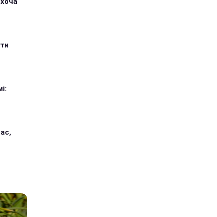
 хоча
ити
і:
ас,