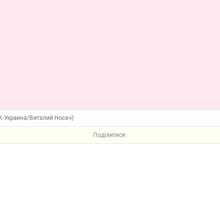
БК-Украина/Виталий Носач)
Поділитися: