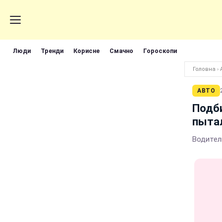
Люди
Тренди
Корисне
Смачно
Гороскопи
Головна
›
АВТО
Подби
пытал
Водител