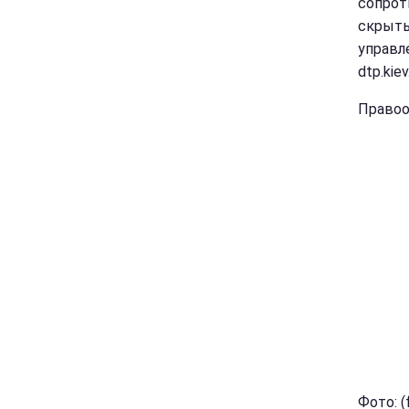
сопрот
скрыть
управл
dtp.kiev
Правоо
Фото: (