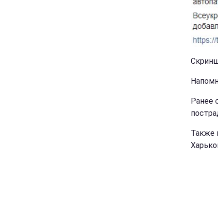
Скринш
Напомн
Ранее 
постра
Также 
Харько