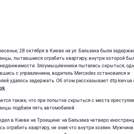
ресенье, 28 октября в Киеве на ул. Бальзака были задерж
анцы, пытавшиеся ограбить квартиру, внутри которой бы
 недвижимости. Злоумышленники пытались скрыться, одн
вшись с управлением, водитель Mercedes остановился и
лей удалось задержать. Об этом рассказывает dtp.kiev.ua 
ok
.
ется также, что при попытке скрыться с места преступле
анцы подбили пять автомобилей.
едел в Киеве на Троещине: на Бальзака четверо иностран
сь ограбить квартиру, не зная что внутри хозяин. Мужчина