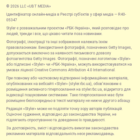
© 2026 LLC «UBT MEDIA»
Ідентифікатор онлайн-медіа в Реєстрі суб’єктів у сфері медіа — R40-
05347
Styler є розважальним проєктом «РБК-Україна», який розповідає про
людей, тренди і все, що цікаво читати поза новинами.
Фотографії, ілюстрації та інші зображення належать їхнім
правовласникам. Використання фотографій, позначених Getty Images,
допускається виключно за наявності письмового дозволу
фотоагентства Getty Images. Фотографії, позначені логотипом «Styler»
або підписані «Styler» чи «РБК-Україна», можуть використовуватися на
умовах ліцензії Creative Commons Attribution 4.0 International.
При повному або частковому відтворенні інформаційних матеріалів,
опублікованих на вебсайті «Styler» (styler.rbc.ua), обов'язковим є
розміщення активного гіперпосилання на styler.rbc.ua, відкритого для
індексації пошуковими системами. Таке гіперпосилання має бути
розміщене безпосередньо в тексті матеріалу не нижче другого абзацу.
Редакція «Styler» може не поділяти точку зору авторів публікацій.
Оціночні судження, відповідно до законодавства України, не
підлягають спростуванню та доведенню їх правдивості.
За достовірність, зміст і відповідність вимогам законодавства
рекламних матеріалів відповідальність несе рекламодавець.