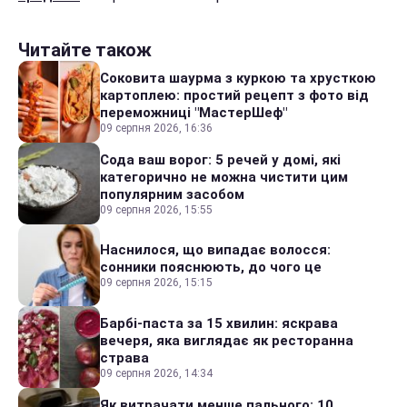
Читайте також
Соковита шаурма з куркою та хрусткою
картоплею: простий рецепт з фото від
переможниці "МастерШеф"
09 серпня 2026, 16:36
Сода ваш ворог: 5 речей у домі, які
категорично не можна чистити цим
популярним засобом
09 серпня 2026, 15:55
Наснилося, що випадає волосся:
сонники пояснюють, до чого це
09 серпня 2026, 15:15
Барбі-паста за 15 хвилин: яскрава
вечеря, яка виглядає як ресторанна
страва
09 серпня 2026, 14:34
Як витрачати менше пального: 10