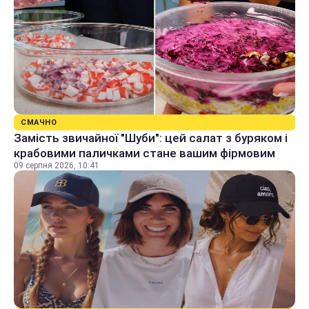
СМАЧНО
Замість звичайної "Шуби": цей салат з буряком і
крабовими паличками стане вашим фірмовим
09 серпня 2026, 10:41