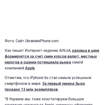
Фото: Сайт UkrainianiPhone.com
Как пишет Интернет-издание AIN.UA,
разница в цене
формируется за счет смен курсов валют, местных
налогов и оценки потенциала рынка
самой
компанией
Apple
.
Отметим, что iPphone 6s стал самым успешным
смартфоном в мире.
За первый уикенд было
продано 13 млн экземпляров
.
"В Украине мы тоже констатируем большое
ожидание новинки от Apple, украинцы оформили