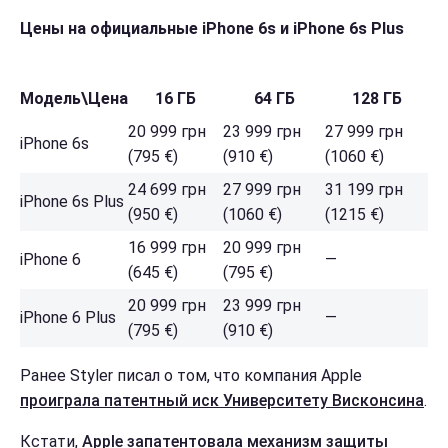
Цены на официальные iPhone 6s и iPhone 6s Plus
Модель\Цена
16 ГБ
64 ГБ
128 ГБ
20 999 грн
23 999 грн
27 999 грн
iPhone 6s
(795 €)
(910 €)
(1060 €)
24 699 грн
27 999 грн
31 199 грн
iPhone 6s Plus
(950 €)
(1060 €)
(1215 €)
16 999 грн
20 999 грн
iPhone 6
—
(645 €)
(795 €)
20 999 грн
23 999 грн
iPhone 6 Plus
—
(795 €)
(910 €)
Ранее Styler писал о том, что компания Apple
проиграла патентный иск Университету Висконсина
.
Кстати,
Apple запатентовала механизм защиты