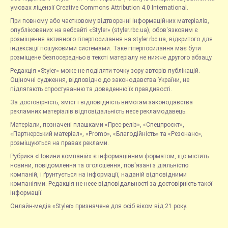
умовах ліцензії Creative Commons Attribution 4.0 International.
При повному або частковому відтворенні інформаційних матеріалів,
опублікованих на вебсайті «Styler» (styler.rbc.ua), обов'язковим є
розміщення активного гіперпосилання на styler.rbc.ua, відкритого для
індексації пошуковими системами. Таке гіперпосилання має бути
розміщене безпосередньо в тексті матеріалу не нижче другого абзацу.
Редакція «Styler» може не поділяти точку зору авторів публікацій.
Оціночні судження, відповідно до законодавства України, не
підлягають спростуванню та доведенню їх правдивості.
За достовірність, зміст і відповідність вимогам законодавства
рекламних матеріалів відповідальність несе рекламодавець.
Матеріали, позначені плашками «Прес-реліз», «Спецпроєкт»,
«Партнерський матеріал», «Promo», «Благодійність» та «Резонанс»,
розміщуються на правах реклами.
Рубрика «Новини компаній» є інформаційним форматом, що містить
новини, повідомлення та оголошення, пов'язані з діяльністю
компаній, і ґрунтується на інформації, наданій відповідними
компаніями. Редакція не несе відповідальності за достовірність такої
інформації.
Онлайн-медіа «Styler» призначене для осіб віком від 21 року.