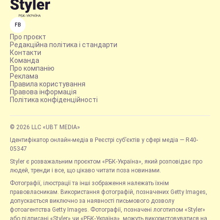
FB
Про проєкт
Редакційна політика і стандарти
Контакти
Команда
Про компанію
Реклама
Правила користування
Правова інформація
Політика конфіденційності
© 2026 LLC «UBT MEDIA»
Ідентифікатор онлайн-медіа в Реєстрі суб’єктів у сфері медіа — R40-
05347
Styler є розважальним проєктом «РБК-Україна», який розповідає про
людей, тренди і все, що цікаво читати поза новинами.
Фотографії, ілюстрації та інші зображення належать їхнім
правовласникам. Використання фотографій, позначених Getty Images,
допускається виключно за наявності письмового дозволу
фотоагентства Getty Images. Фотографії, позначені логотипом «Styler»
або підписані «Styler» чи «РБК-Україна», можуть використовуватися на