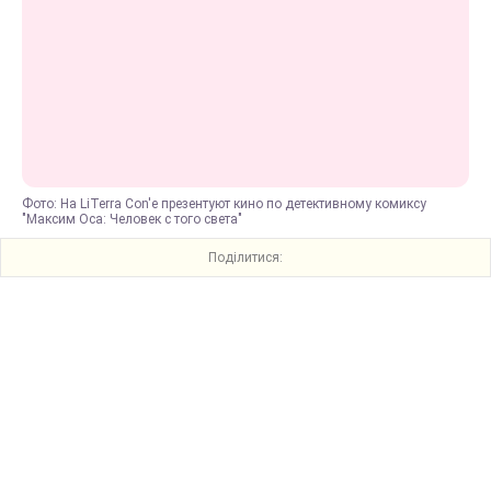
Фото: На LiTerra Con'е презентуют кино по детективному комиксу
"Максим Оса: Человек с того света"
Поділитися: