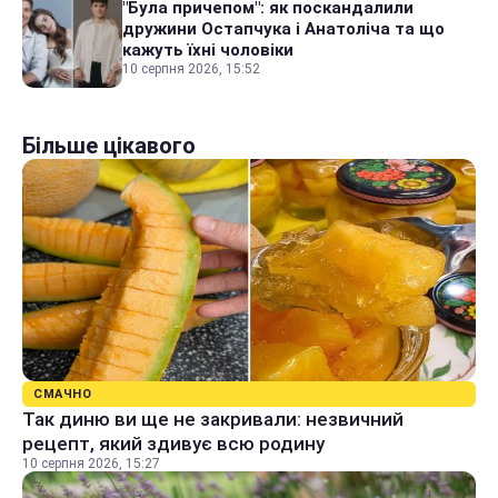
"Була причепом": як поскандалили
дружини Остапчука і Анатоліча та що
кажуть їхні чоловіки
10 серпня 2026, 15:52
Більше цікавого
СМАЧНО
Так диню ви ще не закривали: незвичний
рецепт, який здивує всю родину
10 серпня 2026, 15:27