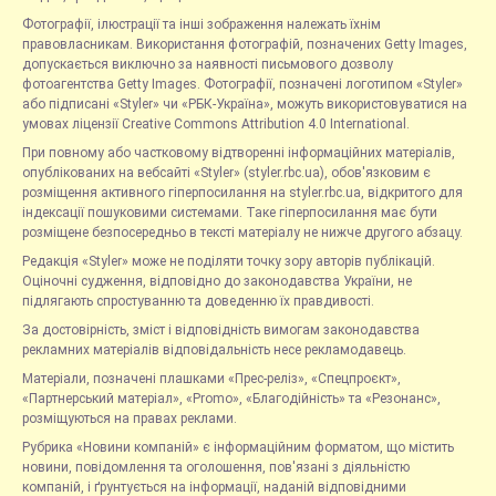
Фотографії, ілюстрації та інші зображення належать їхнім
правовласникам. Використання фотографій, позначених Getty Images,
допускається виключно за наявності письмового дозволу
фотоагентства Getty Images. Фотографії, позначені логотипом «Styler»
або підписані «Styler» чи «РБК-Україна», можуть використовуватися на
умовах ліцензії Creative Commons Attribution 4.0 International.
При повному або частковому відтворенні інформаційних матеріалів,
опублікованих на вебсайті «Styler» (styler.rbc.ua), обов'язковим є
розміщення активного гіперпосилання на styler.rbc.ua, відкритого для
індексації пошуковими системами. Таке гіперпосилання має бути
розміщене безпосередньо в тексті матеріалу не нижче другого абзацу.
Редакція «Styler» може не поділяти точку зору авторів публікацій.
Оціночні судження, відповідно до законодавства України, не
підлягають спростуванню та доведенню їх правдивості.
За достовірність, зміст і відповідність вимогам законодавства
рекламних матеріалів відповідальність несе рекламодавець.
Матеріали, позначені плашками «Прес-реліз», «Спецпроєкт»,
«Партнерський матеріал», «Promo», «Благодійність» та «Резонанс»,
розміщуються на правах реклами.
Рубрика «Новини компаній» є інформаційним форматом, що містить
новини, повідомлення та оголошення, пов'язані з діяльністю
компаній, і ґрунтується на інформації, наданій відповідними