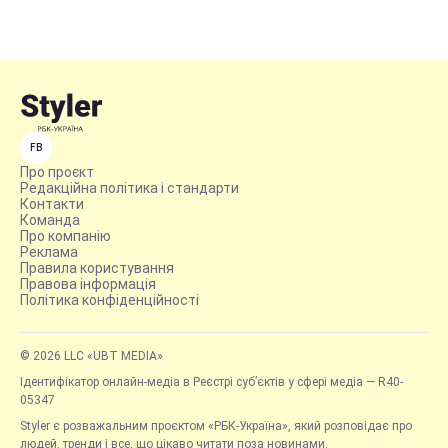
FB
Про проєкт
Редакційна політика і стандарти
Контакти
Команда
Про компанію
Реклама
Правила користування
Правова інформація
Політика конфіденційності
© 2026 LLC «UBT MEDIA»
Ідентифікатор онлайн-медіа в Реєстрі суб’єктів у сфері медіа — R40-
05347
Styler є розважальним проєктом «РБК-Україна», який розповідає про
людей, тренди і все, що цікаво читати поза новинами.