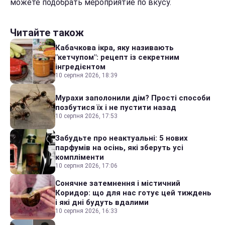
можете подобрать мероприятие по вкусу.
Читайте також
Кабачкова ікра, яку називають
"кетчупом": рецепт із секретним
інгредієнтом
10 серпня 2026, 18:39
Мурахи заполонили дім? Прості способи
позбутися їх і не пустити назад
10 серпня 2026, 17:53
Забудьте про неактуальні: 5 нових
парфумів на осінь, які зберуть усі
компліменти
10 серпня 2026, 17:06
Сонячне затемнення і містичний
Коридор: що для нас готує цей тиждень
і які дні будуть вдалими
10 серпня 2026, 16:33