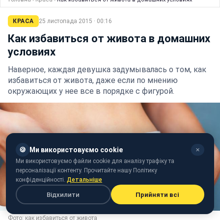
КРАСА
25 листопада 2015 · 00:16
Как избавиться от живота в домашних
условиях
Наверное, каждая девушка задумывалась о том, как
избавиться от живота, даже если по мнению
окружающих у нее все в порядке с фигурой.
🍪
Ми використовуємо cookie
✕
Ми використовуємо файли cookie для аналізу трафіку та
персоналізації контенту. Прочитайте нашу Політику
конфіденційності.
Детальніше
Відхилити
Прийняти всі
Фото: как избавиться от живота