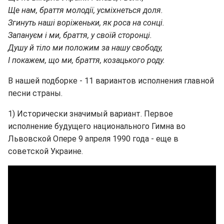
Ще нам, браття молодії, усміхнеться доля.
Згинуть наші воріженьки, як роса на сонці.
Запануєм i ми, браття, у своїй сторонці.
Душу й тіло ми положим за нашу свободу,
І покажем, що ми, браття, козацького роду.
В нашей подборке - 11 вариантов исполнения главной
песни страны.
1) Исторически значимый вариант. Первое
исполнение будущего национального Гимна во
Львовской Опере 9 апреля 1990 года - еще в
советской Украине.